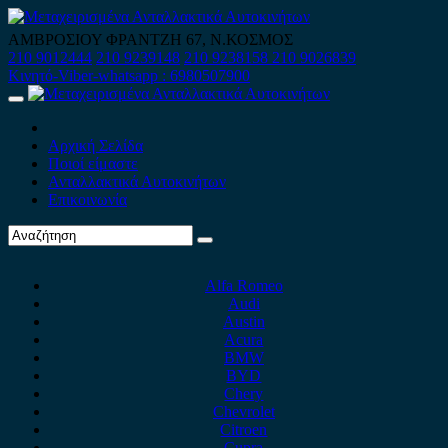
Skip
to
ΑΜΒΡΟΣΙΟΥ ΦΡΑΝΤΖΗ 67, Ν.ΚΟΣΜΟΣ
content
210 9012444
210 9239148
210 9238158
210 9026839
Κινητό-Viber-whatsapp : 6980507900
Primary
Menu
Αρχική Σελίδα
Ποιοί είμαστε
Ανταλλακτικά Αυτοκινήτων
Επικοινωνία
Alfa Romeo
Audi
Austin
Acura
BMW
BYD
Chery
Chevrolet
Citroen
Cupra