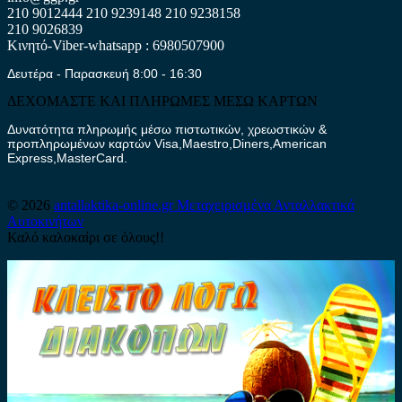
210 9012444
210 9239148
210 9238158
210 9026839
Κινητό-Viber-whatsapp : 6980507900
Δευτέρα - Παρασκευή 8:00 - 16:30
ΔΕΧΟΜΑΣΤΕ ΚΑΙ ΠΛΗΡΩΜΕΣ ΜΕΣΩ ΚΑΡΤΩΝ
Δυνατότητα πληρωμής μέσω πιστωτικών, χρεωστικών &
προπληρωμένων καρτών Visa,Maestro,Diners,American
Express,MasterCard.
© 2026
antallaktika-online.gr
Μεταχειρισμένα Ανταλλακτικά
Αυτοκινήτων
Καλό καλοκαίρι σε όλους!!