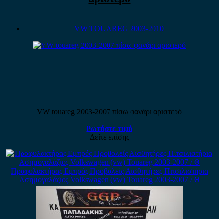
VW TOUAREG 2003-2010
VW touareg 2003-2007 πίσω φανάρι αριστερό
Ρωτήστε τιμή
Δείτε επίσης
Προφυλακτήρας Εμπρός Προβολείς Αισθητήρες Πιτσιλιστήρια
Ασημογαλάζιος Volkswagen (vw) Touareg 2003-2007 / Θ