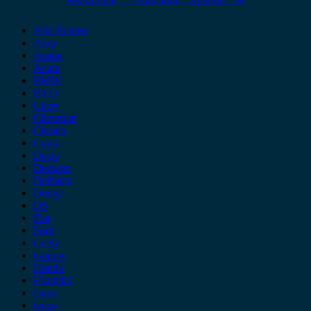
Ηλεκτρικός – 7 Καλώδια – Χρώμιο – Θ
Alfa Romeo
Audi
Austin
Acura
BMW
BYD
Chery
Chevrolet
Citroen
Cupra
Dacia
Daewoo
Daihatsu
Dodge
DS
Fiat
Ford
Geely
Gonow
Honda
Hyundai
Isuzu
iveco