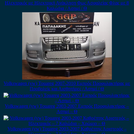
Ηλεκτρικός με Ηλεκτρική Ανάκληση Φως Ασφαλείας Φλας με 8
Καλώδια / Ασημί / Θ
Volkswagen (vw) Touareg 2007-2010 Εμπρός Προφυλακτήρας με
Προβολείς και Αισθητήρες / Ασημί / Θ
Volkswagen (vw) Touareg 2003-2007 Εμπρός Προφυλακτήρας –
Ασημί – Θ
Volkswagen (vw) Touareg 2003-2007 Καθρέπτης Αριστερός –