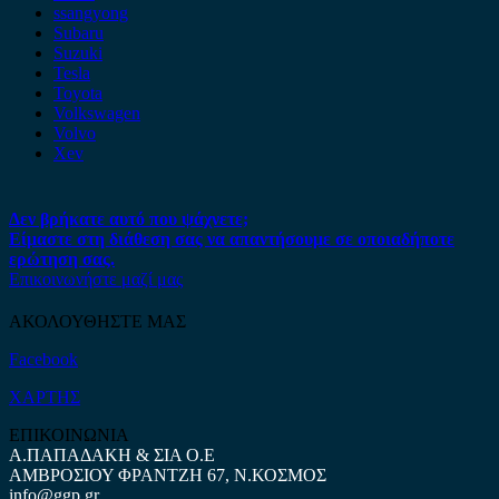
ssangyong
Subaru
Suzuki
Tesla
Toyota
Volkswagen
Volvo
Xev
Δεν βρήκατε αυτό που ψάχνετε;
Είμαστε στη διάθεση σας να απαντήσουμε σε οποιαδήποτε
ερώτηση σας.
Επικοινωνήστε μαζί μας
ΑΚΟΛΟΥΘΗΣΤΕ ΜΑΣ
Facebook
ΧΑΡΤΗΣ
ΕΠΙΚΟΙΝΩΝΙΑ
Α.ΠΑΠΑΔΑΚΗ & ΣΙΑ Ο.Ε
ΑΜΒΡΟΣΙΟΥ ΦΡΑΝΤΖΗ 67, Ν.ΚΟΣΜΟΣ
info@ggp.gr