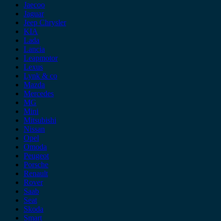
Jaecoo
Jaguar
Jeep Chrysler
KIA
Lada
Lancia
Leapmotor
Lexus
Lynk & co
Mazda
Mercedes
MG
Mini
Mitsubishi
Nissan
Opel
Omoda
Peugeot
Porsche
Renault
Rover
Saab
Seat
Skoda
Smart