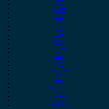
Dacia
Daewoo
Daihatsu
Dodge
DS
Fiat
Ford
Geely
Gonow
Honda
Hyundai
Isuzu
iveco
Jaecoo
Jaguar
Jeep Chrysler
KIA
Lada
Lancia
Leapmotor
Lexus
Lynk & co
Mazda
Mercedes