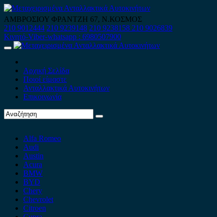
Skip
to
ΑΜΒΡΟΣΙΟΥ ΦΡΑΝΤΖΗ 67, Ν.ΚΟΣΜΟΣ
content
210 9012444
210 9239148
210 9238158
210 9026839
Κινητό-Viber-whatsapp : 6980507900
Primary
Menu
Αρχική Σελίδα
Ποιοί είμαστε
Ανταλλακτικά Αυτοκινήτων
Επικοινωνία
Alfa Romeo
Audi
Austin
Acura
BMW
BYD
Chery
Chevrolet
Citroen
Cupra