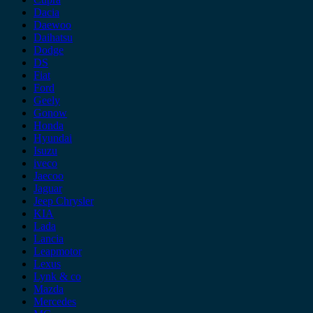
Dacia
Daewoo
Daihatsu
Dodge
DS
Fiat
Ford
Geely
Gonow
Honda
Hyundai
Isuzu
iveco
Jaecoo
Jaguar
Jeep Chrysler
KIA
Lada
Lancia
Leapmotor
Lexus
Lynk & co
Mazda
Mercedes