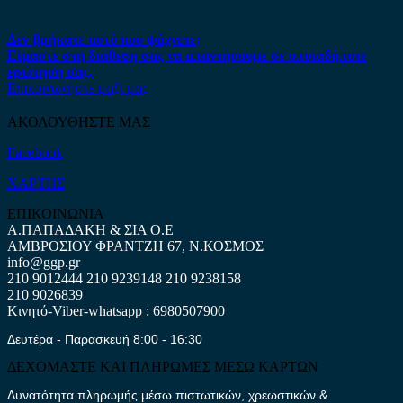
Δεν βρήκατε αυτό που ψάχνετε;
Είμαστε στη διάθεση σας να απαντήσουμε σε οποιαδήποτε
ερώτηση σας.
Επικοινωνήστε μαζί μας
ΑΚΟΛΟΥΘΗΣΤΕ ΜΑΣ
Facebook
ΧΑΡΤΗΣ
ΕΠΙΚΟΙΝΩΝΙΑ
Α.ΠΑΠΑΔΑΚΗ & ΣΙΑ Ο.Ε
ΑΜΒΡΟΣΙΟΥ ΦΡΑΝΤΖΗ 67, Ν.ΚΟΣΜΟΣ
info@ggp.gr
210 9012444
210 9239148
210 9238158
210 9026839
Κινητό-Viber-whatsapp : 6980507900
Δευτέρα - Παρασκευή 8:00 - 16:30
ΔΕΧΟΜΑΣΤΕ ΚΑΙ ΠΛΗΡΩΜΕΣ ΜΕΣΩ ΚΑΡΤΩΝ
Δυνατότητα πληρωμής μέσω πιστωτικών, χρεωστικών &