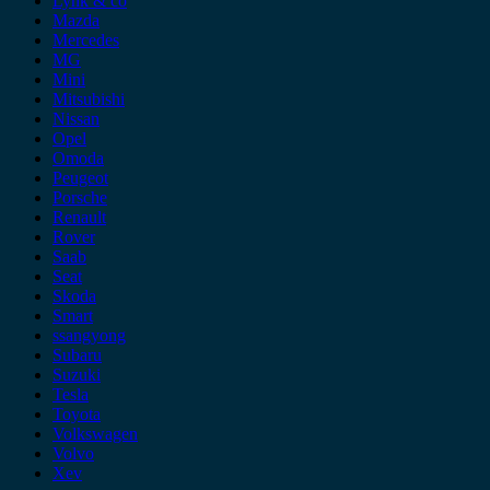
Lynk & co
Mazda
Mercedes
MG
Mini
Mitsubishi
Nissan
Opel
Omoda
Peugeot
Porsche
Renault
Rover
Saab
Seat
Skoda
Smart
ssangyong
Subaru
Suzuki
Tesla
Toyota
Volkswagen
Volvo
Xev