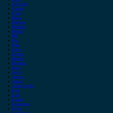
Chevrolet
Citroen
Cupra
Dacia
Daewoo
Daihatsu
Dodge
DS
Fiat
Ford
Geely
Gonow
Honda
Hyundai
Isuzu
iveco
Jaecoo
Jaguar
Jeep Chrysler
KIA
Lada
Lancia
Leapmotor
Lexus