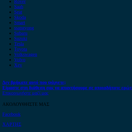
Rover
Saab
Seat
Skoda
Smart
ssangyong
Subaru
Suzuki
Tesla
Toyota
Volkswagen
Volvo
Xev
Δεν βρήκατε αυτό που ψάχνετε;
Είμαστε στη διάθεση σας να απαντήσουμε σε οποιαδήποτε ερώτ
Επικοινωνήστε μαζί μας
ΑΚΟΛΟΥΘΗΣΤΕ ΜΑΣ
Facebook
ΧΑΡΤΗΣ