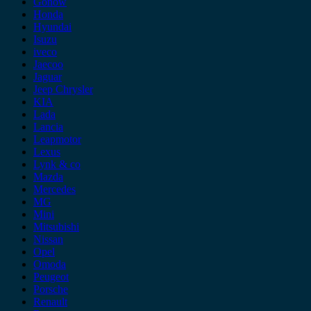
Gonow
Honda
Hyundai
Isuzu
iveco
Jaecoo
Jaguar
Jeep Chrysler
KIA
Lada
Lancia
Leapmotor
Lexus
Lynk & co
Mazda
Mercedes
MG
Mini
Mitsubishi
Nissan
Opel
Omoda
Peugeot
Porsche
Renault