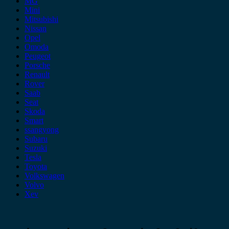
MG
Mini
Mitsubishi
Nissan
Opel
Omoda
Peugeot
Porsche
Renault
Rover
Saab
Seat
Skoda
Smart
ssangyong
Subaru
Suzuki
Tesla
Toyota
Volkswagen
Volvo
Xev