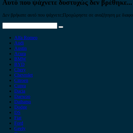
Αυτό που ψάχνετε δυστυχώς δεν βρέθηκε...
Δεν βρήκατε αυτό που ψάχνετε;Προχώρηστε σε αναζήτηση με διαφορε
Search
for:
Alfa Romeo
Audi
Austin
Acura
BMW
BYD
Chery
Chevrolet
Citroen
Cupra
Dacia
Daewoo
Daihatsu
Dodge
DS
Fiat
Ford
Geely