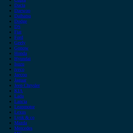
Dacia
Daewoo
Daihatsu
Dodge
DS
Fiat
Ford
Geely
Gonow
Honda
Hyundai
Isuzu
iveco
Jaecoo
Jaguar
Jeep Chrysler
KIA
Lada
Lancia
Leapmotor
Lexus
Lynk & co
Mazda
Mercedes