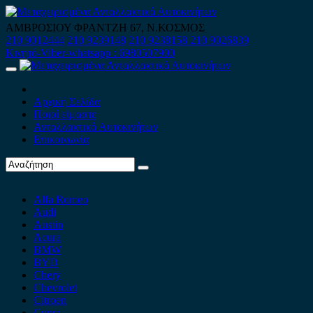
Skip
to
ΑΜΒΡΟΣΙΟΥ ΦΡΑΝΤΖΗ 67, Ν.ΚΟΣΜΟΣ
content
210 9012444
210 9239148
210 9238158
210 9026839
Κινητό-Viber-whatsapp : 6980507900
Primary
Menu
Αρχική Σελίδα
Ποιοί είμαστε
Ανταλλακτικά Αυτοκινήτων
Επικοινωνία
Alfa Romeo
Audi
Austin
Acura
BMW
BYD
Chery
Chevrolet
Citroen
Cupra