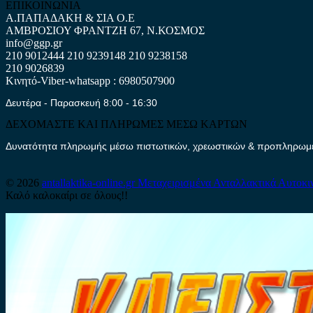
ΕΠΙΚΟΙΝΩΝΙΑ
Α.ΠΑΠΑΔΑΚΗ & ΣΙΑ Ο.Ε
ΑΜΒΡΟΣΙΟΥ ΦΡΑΝΤΖΗ 67, Ν.ΚΟΣΜΟΣ
info@ggp.gr
210 9012444
210 9239148
210 9238158
210 9026839
Κινητό-Viber-whatsapp : 6980507900
Δευτέρα - Παρασκευή 8:00 - 16:30
ΔΕΧΟΜΑΣΤΕ ΚΑΙ ΠΛΗΡΩΜΕΣ ΜΕΣΩ ΚΑΡΤΩΝ
Δυνατότητα πληρωμής μέσω πιστωτικών, χρεωστικών & προπληρωμέν
© 2026
antallaktika-online.gr
Μεταχειρισμένα Ανταλλακτικά Αυτοκι
Καλό καλοκαίρι σε όλους!!