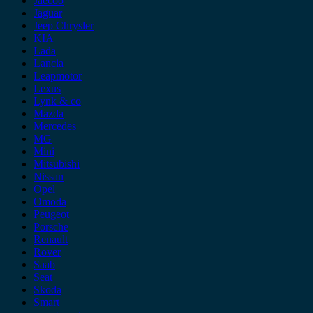
Jaecoo
Jaguar
Jeep Chrysler
KIA
Lada
Lancia
Leapmotor
Lexus
Lynk & co
Mazda
Mercedes
MG
Mini
Mitsubishi
Nissan
Opel
Omoda
Peugeot
Porsche
Renault
Rover
Saab
Seat
Skoda
Smart