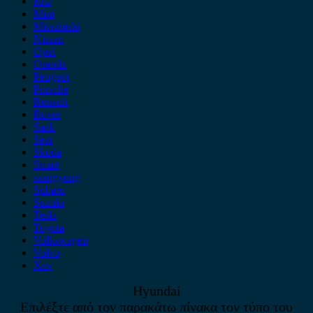
MG
Mini
Mitsubishi
Nissan
Opel
Omoda
Peugeot
Porsche
Renault
Rover
Saab
Seat
Skoda
Smart
ssangyong
Subaru
Suzuki
Tesla
Toyota
Volkswagen
Volvo
Xev
Hyundai
Επιλέξτε από τον παρακάτω πίνακα τον τύπο του