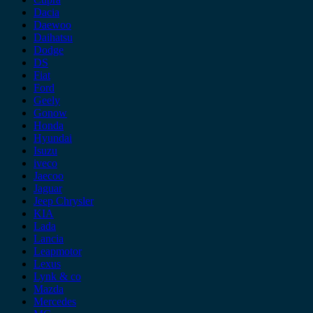
Dacia
Daewoo
Daihatsu
Dodge
DS
Fiat
Ford
Geely
Gonow
Honda
Hyundai
Isuzu
iveco
Jaecoo
Jaguar
Jeep Chrysler
KIA
Lada
Lancia
Leapmotor
Lexus
Lynk & co
Mazda
Mercedes