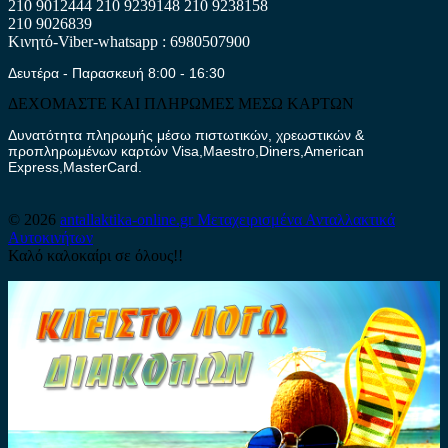
210 9012444
210 9239148
210 9238158
210 9026839
Κινητό-Viber-whatsapp : 6980507900
Δευτέρα - Παρασκευή 8:00 - 16:30
ΔΕΧΟΜΑΣΤΕ ΚΑΙ ΠΛΗΡΩΜΕΣ ΜΕΣΩ ΚΑΡΤΩΝ
Δυνατότητα πληρωμής μέσω πιστωτικών, χρεωστικών &
προπληρωμένων καρτών Visa,Maestro,Diners,American
Express,MasterCard.
© 2026
antallaktika-online.gr
Μεταχειρισμένα Ανταλλακτικά
Αυτοκινήτων
Καλό καλοκαίρι σε όλους!!