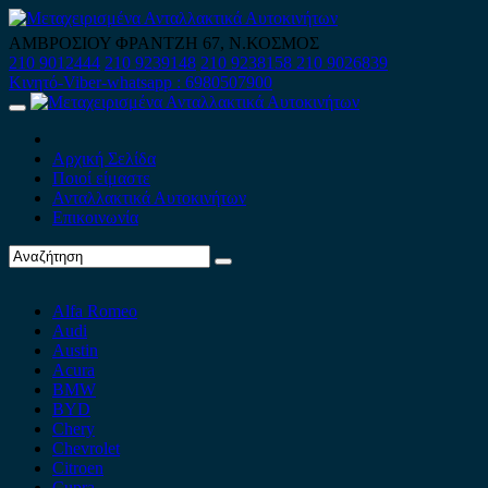
Skip
to
ΑΜΒΡΟΣΙΟΥ ΦΡΑΝΤΖΗ 67, Ν.ΚΟΣΜΟΣ
content
210 9012444
210 9239148
210 9238158
210 9026839
Κινητό-Viber-whatsapp : 6980507900
Primary
Menu
Αρχική Σελίδα
Ποιοί είμαστε
Ανταλλακτικά Αυτοκινήτων
Επικοινωνία
Alfa Romeo
Audi
Austin
Acura
BMW
BYD
Chery
Chevrolet
Citroen
Cupra