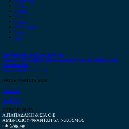
ssangyong
Subaru
Suzuki
Tesla
Toyota
Volkswagen
Volvo
Xev
Δεν βρήκατε αυτό που ψάχνετε;
Είμαστε στη διάθεση σας να απαντήσουμε σε οποιαδήποτε
ερώτηση σας.
Επικοινωνήστε μαζί μας
ΑΚΟΛΟΥΘΗΣΤΕ ΜΑΣ
Facebook
ΧΑΡΤΗΣ
ΕΠΙΚΟΙΝΩΝΙΑ
Α.ΠΑΠΑΔΑΚΗ & ΣΙΑ Ο.Ε
ΑΜΒΡΟΣΙΟΥ ΦΡΑΝΤΖΗ 67, Ν.ΚΟΣΜΟΣ
info@ggp.gr