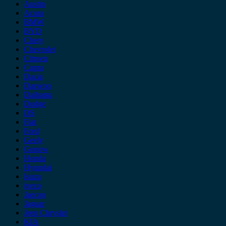
Austin
Acura
BMW
BYD
Chery
Chevrolet
Citroen
Cupra
Dacia
Daewoo
Daihatsu
Dodge
DS
Fiat
Ford
Geely
Gonow
Honda
Hyundai
Isuzu
iveco
Jaecoo
Jaguar
Jeep Chrysler
KIA