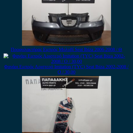
Προφυλακτήρας Εμπρός Μολυβί Seat Ibiza 2006-2008 / Θ
Φανάρι Εμπρός Αριστερό Imitation (TYC) Seat Ibiza 2002-2008 /
Ο / 30,00