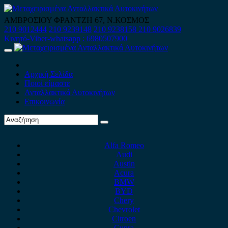
Skip
to
ΑΜΒΡΟΣΙΟΥ ΦΡΑΝΤΖΗ 67, Ν.ΚΟΣΜΟΣ
content
210 9012444
210 9239148
210 9238158
210 9026839
Κινητό-Viber-whatsapp : 6980507900
Primary
Menu
Αρχική Σελίδα
Ποιοί είμαστε
Ανταλλακτικά Αυτοκινήτων
Επικοινωνία
Alfa Romeo
Audi
Austin
Acura
BMW
BYD
Chery
Chevrolet
Citroen
Cupra