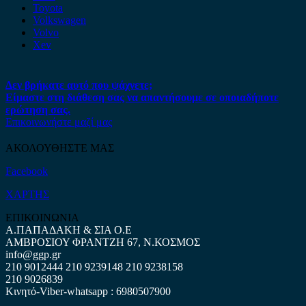
Toyota
Volkswagen
Volvo
Xev
Δεν βρήκατε αυτό που ψάχνετε;
Είμαστε στη διάθεση σας να απαντήσουμε σε οποιαδήποτε
ερώτηση σας.
Επικοινωνήστε μαζί μας
ΑΚΟΛΟΥΘΗΣΤΕ ΜΑΣ
Facebook
ΧΑΡΤΗΣ
ΕΠΙΚΟΙΝΩΝΙΑ
Α.ΠΑΠΑΔΑΚΗ & ΣΙΑ Ο.Ε
ΑΜΒΡΟΣΙΟΥ ΦΡΑΝΤΖΗ 67, Ν.ΚΟΣΜΟΣ
info@ggp.gr
210 9012444
210 9239148
210 9238158
210 9026839
Κινητό-Viber-whatsapp : 6980507900