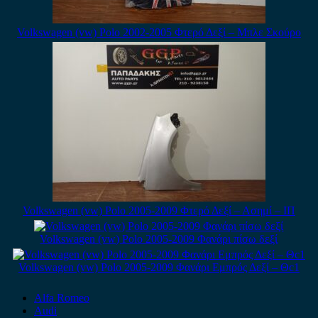
Volkswagen (vw) Polo 2002-2005 Φτερό Δεξί – Μπλε Σκούρο
Volkswagen (vw) Polo 2005-2009 Φτερό Δεξί – Ασημί – ΙΠ
Volkswagen (vw) Polo 2005-2009 Φανάρι πίσω δεξί
Volkswagen (vw) Polo 2005-2009 Φανάρι Εμπρός Δεξί – Θc1
Alfa Romeo
Audi