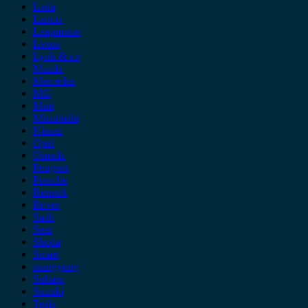
Lada
Lancia
Leapmotor
Lexus
Lynk & co
Mazda
Mercedes
MG
Mini
Mitsubishi
Nissan
Opel
Omoda
Peugeot
Porsche
Renault
Rover
Saab
Seat
Skoda
Smart
ssangyong
Subaru
Suzuki
Tesla