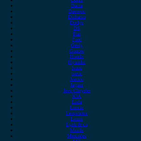
Dacia
Daewoo
Daihatsu
Dodge
DS
Fiat
Ford
Geely
Gonow
Honda
Hyundai
Isuzu
iveco
Jaecoo
Jaguar
Jeep Chrysler
KIA
Lada
Lancia
Leapmotor
Lexus
Lynk & co
Mazda
Mercedes