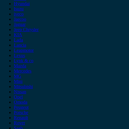
Hyundai
Isuzu
iveco
Jaecoo
Jaguar
Jeep Chrysler
KIA
Lada
Lancia
Leapmotor
Lexus
Lynk & co
Mazda
Mercedes
MG
Mini
Mitsubishi
Nissan
Opel
Omoda
Peugeot
Porsche
Renault
Rover
Saab