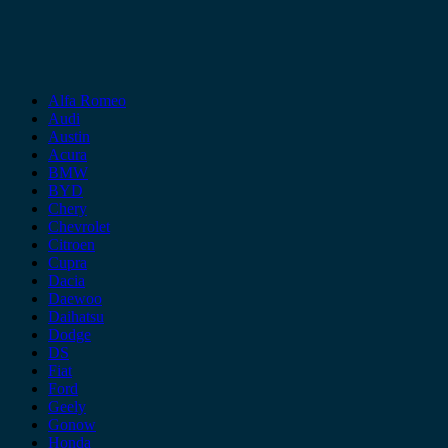
Alfa Romeo
Audi
Austin
Acura
BMW
BYD
Chery
Chevrolet
Citroen
Cupra
Dacia
Daewoo
Daihatsu
Dodge
DS
Fiat
Ford
Geely
Gonow
Honda