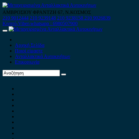
Skip
to
ΑΜΒΡΟΣΙΟΥ ΦΡΑΝΤΖΗ 67, Ν.ΚΟΣΜΟΣ
content
210 9012444
210 9239148
210 9238158
210 9026839
Κινητό-Viber-whatsapp : 6980507900
Primary
Menu
Αρχική Σελίδα
Ποιοί είμαστε
Ανταλλακτικά Αυτοκινήτων
Επικοινωνία