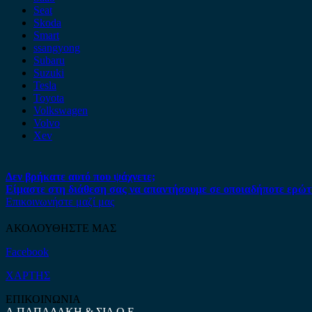
Seat
Skoda
Smart
ssangyong
Subaru
Suzuki
Tesla
Toyota
Volkswagen
Volvo
Xev
Δεν βρήκατε αυτό που ψάχνετε;
Είμαστε στη διάθεση σας να απαντήσουμε σε οποιαδήποτε ερώτ
Επικοινωνήστε μαζί μας
ΑΚΟΛΟΥΘΗΣΤΕ ΜΑΣ
Facebook
ΧΑΡΤΗΣ
ΕΠΙΚΟΙΝΩΝΙΑ
Α.ΠΑΠΑΔΑΚΗ & ΣΙΑ Ο.Ε