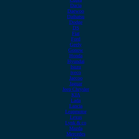
Dacia
Daewoo
Daihatsu
Dodge
DS
Fiat
Ford
Geely
Gonow
Honda
Hyundai
Isuzu
iveco
Jaecoo
Jaguar
Jeep Chrysler
KIA
Lada
Lancia
Leapmotor
Lexus
Lynk & co
Mazda
Mercedes