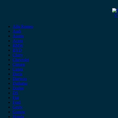
VW
Alfa Romeo
Audi
Austin
Acura
BMW
BYD
Chery
Chevrolet
Citroen
Cupra
Dacia
Daewoo
Daihatsu
Dodge
DS
Fiat
Ford
Geely
Gonow
Honda