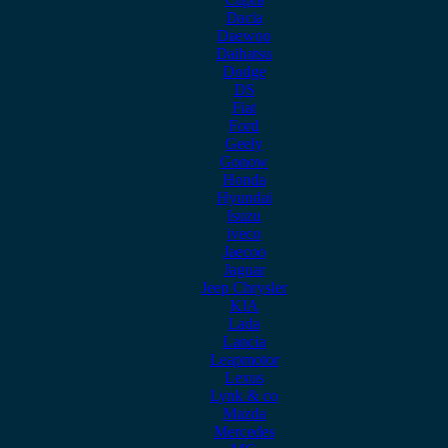
Dacia
Daewoo
Daihatsu
Dodge
DS
Fiat
Ford
Geely
Gonow
Honda
Hyundai
Isuzu
iveco
Jaecoo
Jaguar
Jeep Chrysler
KIA
Lada
Lancia
Leapmotor
Lexus
Lynk & co
Mazda
Mercedes