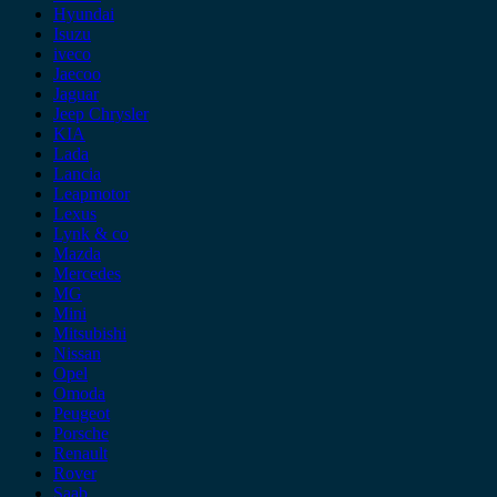
Hyundai
Isuzu
iveco
Jaecoo
Jaguar
Jeep Chrysler
KIA
Lada
Lancia
Leapmotor
Lexus
Lynk & co
Mazda
Mercedes
MG
Mini
Mitsubishi
Nissan
Opel
Omoda
Peugeot
Porsche
Renault
Rover
Saab