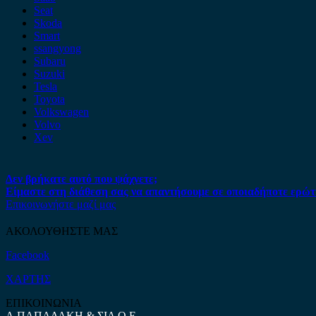
Seat
Skoda
Smart
ssangyong
Subaru
Suzuki
Tesla
Toyota
Volkswagen
Volvo
Xev
Δεν βρήκατε αυτό που ψάχνετε;
Είμαστε στη διάθεση σας να απαντήσουμε σε οποιαδήποτε ερώτ
Επικοινωνήστε μαζί μας
ΑΚΟΛΟΥΘΗΣΤΕ ΜΑΣ
Facebook
ΧΑΡΤΗΣ
ΕΠΙΚΟΙΝΩΝΙΑ
Α.ΠΑΠΑΔΑΚΗ & ΣΙΑ Ο.Ε