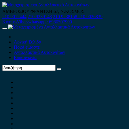
Skip
to
ΑΜΒΡΟΣΙΟΥ ΦΡΑΝΤΖΗ 67, Ν.ΚΟΣΜΟΣ
content
210 9012444
210 9239148
210 9238158
210 9026839
Κινητό-Viber-whatsapp : 6980507900
Primary
Menu
Αρχική Σελίδα
Ποιοί είμαστε
Ανταλλακτικά Αυτοκινήτων
Επικοινωνία