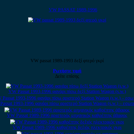
VW PASSAT 1989-1996
VW passat 1989-1993 δεξί φτερό γκρί
Ρωτήστε τιμή
Δείτε επίσης
VW Passat 1993-1996 φανάρι πίσω δεξί Station Wagon (s.w.)
assat 1993-1996 φανάρι πίσω αριστερό Station Wagon (s.w.) – εσωτ
VW Passat 1989-1996 αριστερός μηχανικός καθρέπτης άβαφος
VW Passat 1989-1996 καθρέπτης δεξιός ηλεκτρικός γκρι