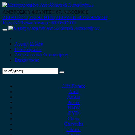
Skip
to
ΑΜΒΡΟΣΙΟΥ ΦΡΑΝΤΖΗ 67, Ν.ΚΟΣΜΟΣ
content
210 9012444
210 9239148
210 9238158
210 9026839
Κινητό-Viber-whatsapp : 6980507900
Primary
Menu
Αρχική Σελίδα
Ποιοί είμαστε
Ανταλλακτικά Αυτοκινήτων
Επικοινωνία
Alfa Romeo
Audi
Austin
Acura
BMW
BYD
Chery
Chevrolet
Citroen
Cupra