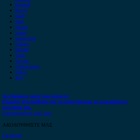
Renault
Rover
Saab
Seat
Skoda
Smart
ssangyong
Subaru
Suzuki
Tesla
Toyota
Volkswagen
Volvo
Xev
Δεν βρήκατε αυτό που ψάχνετε;
Είμαστε στη διάθεση σας να απαντήσουμε σε οποιαδήποτε
ερώτηση σας.
Επικοινωνήστε μαζί μας
ΑΚΟΛΟΥΘΗΣΤΕ ΜΑΣ
Facebook