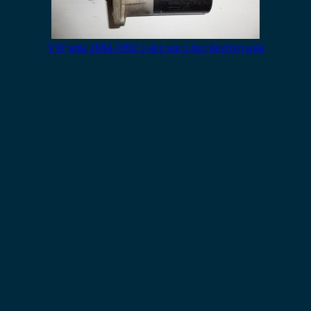
VW jetta 1984-1992 1.4cc και 1.6cc βενζίνη μίζα