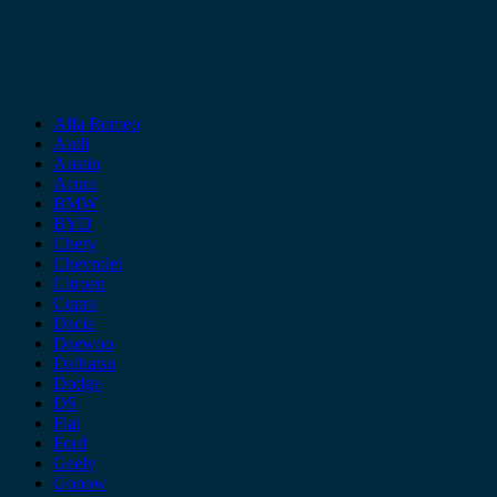
Alfa Romeo
Audi
Austin
Acura
BMW
BYD
Chery
Chevrolet
Citroen
Cupra
Dacia
Daewoo
Daihatsu
Dodge
DS
Fiat
Ford
Geely
Gonow