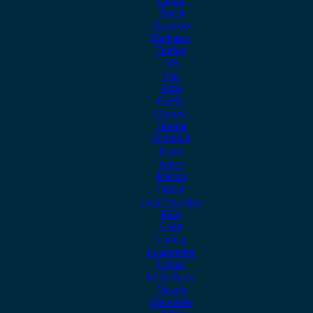
Dacia
Daewoo
Daihatsu
Dodge
DS
Fiat
Ford
Geely
Gonow
Honda
Hyundai
Isuzu
iveco
Jaecoo
Jaguar
Jeep Chrysler
KIA
Lada
Lancia
Leapmotor
Lexus
Lynk & co
Mazda
Mercedes