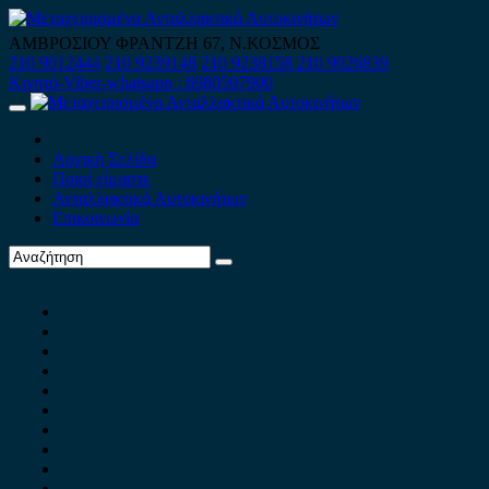
Skip
to
ΑΜΒΡΟΣΙΟΥ ΦΡΑΝΤΖΗ 67, Ν.ΚΟΣΜΟΣ
content
210 9012444
210 9239148
210 9238158
210 9026839
Κινητό-Viber-whatsapp : 6980507900
Primary
Menu
Αρχική Σελίδα
Ποιοί είμαστε
Ανταλλακτικά Αυτοκινήτων
Επικοινωνία