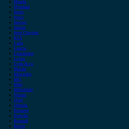
Honda
Hyundai
Isuzu
iveco
Jaecoo
Jaguar
Jeep Chrysler
KIA
Lada
Lancia
Leapmotor
Lexus
Lynk & co
Mazda
Mercedes
MG
Mini
Mitsubishi
Nissan
Opel
Omoda
Peugeot
Porsche
Renault
Rover