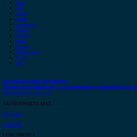
Saab
Seat
Skoda
Smart
ssangyong
Subaru
Suzuki
Tesla
Toyota
Volkswagen
Volvo
Xev
Δεν βρήκατε αυτό που ψάχνετε;
Είμαστε στη διάθεση σας να απαντήσουμε σε οποιαδήποτε ερώτ
Επικοινωνήστε μαζί μας
ΑΚΟΛΟΥΘΗΣΤΕ ΜΑΣ
Facebook
ΧΑΡΤΗΣ
ΕΠΙΚΟΙΝΩΝΙΑ