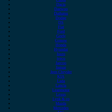
Dacia
Daewoo
Daihatsu
Dodge
DS
Fiat
Ford
Geely
Gonow
Honda
Hyundai
Isuzu
iveco
Jaecoo
Jaguar
Jeep Chrysler
KIA
Lada
Lancia
Leapmotor
Lexus
Lynk & co
Mazda
Mercedes