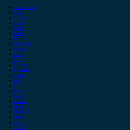
Alfa Romeo
Audi
Austin
Acura
BMW
BYD
Chery
Chevrolet
Citroen
Cupra
Dacia
Daewoo
Daihatsu
Dodge
DS
Fiat
Ford
Geely
Gonow
Honda
Hyundai
Isuzu
iveco
Jaecoo