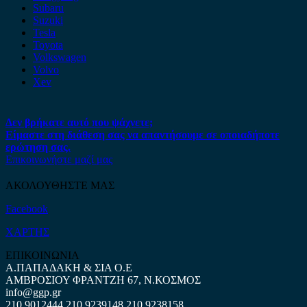
Subaru
Suzuki
Tesla
Toyota
Volkswagen
Volvo
Xev
Δεν βρήκατε αυτό που ψάχνετε;
Είμαστε στη διάθεση σας να απαντήσουμε σε οποιαδήποτε
ερώτηση σας.
Επικοινωνήστε μαζί μας
ΑΚΟΛΟΥΘΗΣΤΕ ΜΑΣ
Facebook
ΧΑΡΤΗΣ
ΕΠΙΚΟΙΝΩΝΙΑ
Α.ΠΑΠΑΔΑΚΗ & ΣΙΑ Ο.Ε
ΑΜΒΡΟΣΙΟΥ ΦΡΑΝΤΖΗ 67, Ν.ΚΟΣΜΟΣ
info@ggp.gr
210 9012444
210 9239148
210 9238158