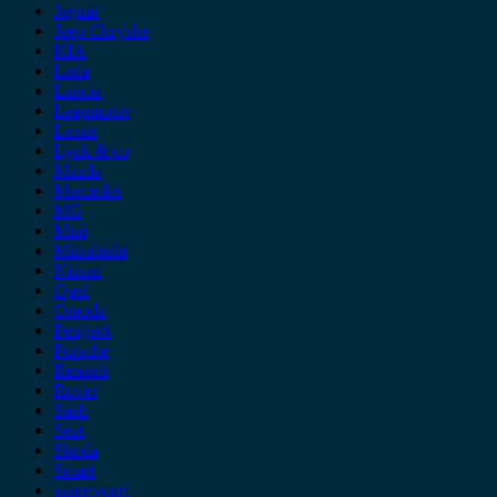
Jaguar
Jeep Chrysler
KIA
Lada
Lancia
Leapmotor
Lexus
Lynk & co
Mazda
Mercedes
MG
Mini
Mitsubishi
Nissan
Opel
Omoda
Peugeot
Porsche
Renault
Rover
Saab
Seat
Skoda
Smart
ssangyong