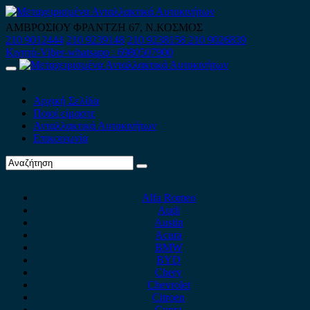
Skip
to
ΑΜΒΡΟΣΙΟΥ ΦΡΑΝΤΖΗ 67, Ν.ΚΟΣΜΟΣ
content
210 9012444
210 9239148
210 9238158
210 9026839
Κινητό-Viber-whatsapp : 6980507900
Primary
Menu
Αρχική Σελίδα
Ποιοί είμαστε
Ανταλλακτικά Αυτοκινήτων
Επικοινωνία
Alfa Romeo
Audi
Austin
Acura
BMW
BYD
Chery
Chevrolet
Citroen
Cupra