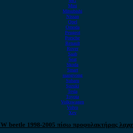
MG
Mini
Mitsubishi
Nissan
Opel
Omoda
Peugeot
Porsche
Renault
Rover
Saab
Seat
Skoda
Smart
ssangyong
Subaru
Suzuki
Tesla
Toyota
Volkswagen
Volvo
Xev
W beetle 1998-2005 πίσω προφυλακτήρας λαχα