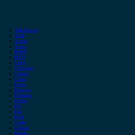
Alfa Romeo
Audi
Austin
Acura
BMW
BYD
Chery
Chevrolet
Citroen
Cupra
Dacia
Daewoo
Daihatsu
Dodge
DS
Fiat
Ford
Geely
Gonow
Honda