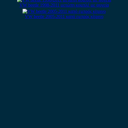
VW beetle 1998-2011 μετώπη κομπλέ με ψυγεία
VW beetle 2005-2011 καπό εμπρός κίτρινο