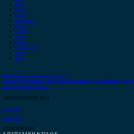
Seat
Skoda
Smart
ssangyong
Subaru
Suzuki
Tesla
Toyota
Volkswagen
Volvo
Xev
Δεν βρήκατε αυτό που ψάχνετε;
Είμαστε στη διάθεση σας να απαντήσουμε σε οποιαδήποτε ερώτ
Επικοινωνήστε μαζί μας
ΑΚΟΛΟΥΘΗΣΤΕ ΜΑΣ
Facebook
ΧΑΡΤΗΣ
ΕΠΙΚΟΙΝΩΝΙΑ
Α.ΠΑΠΑΔΑΚΗ & ΣΙΑ Ο.Ε