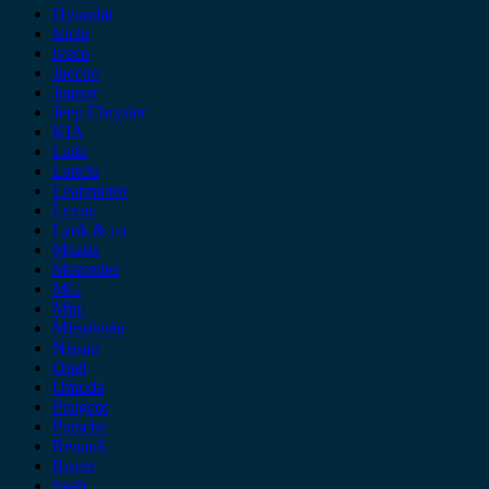
Hyundai
Isuzu
iveco
Jaecoo
Jaguar
Jeep Chrysler
KIA
Lada
Lancia
Leapmotor
Lexus
Lynk & co
Mazda
Mercedes
MG
Mini
Mitsubishi
Nissan
Opel
Omoda
Peugeot
Porsche
Renault
Rover
Saab