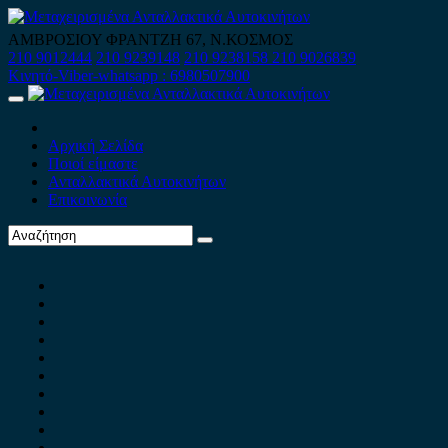
Skip
to
ΑΜΒΡΟΣΙΟΥ ΦΡΑΝΤΖΗ 67, Ν.ΚΟΣΜΟΣ
content
210 9012444
210 9239148
210 9238158
210 9026839
Κινητό-Viber-whatsapp : 6980507900
Primary
Menu
Αρχική Σελίδα
Ποιοί είμαστε
Ανταλλακτικά Αυτοκινήτων
Επικοινωνία