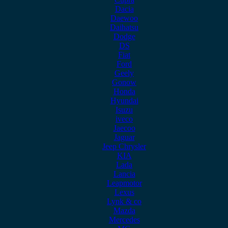
Dacia
Daewoo
Daihatsu
Dodge
DS
Fiat
Ford
Geely
Gonow
Honda
Hyundai
Isuzu
iveco
Jaecoo
Jaguar
Jeep Chrysler
KIA
Lada
Lancia
Leapmotor
Lexus
Lynk & co
Mazda
Mercedes