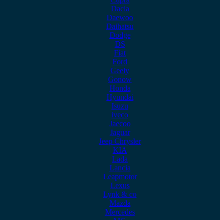
Dacia
Daewoo
Daihatsu
Dodge
DS
Fiat
Ford
Geely
Gonow
Honda
Hyundai
Isuzu
iveco
Jaecoo
Jaguar
Jeep Chrysler
KIA
Lada
Lancia
Leapmotor
Lexus
Lynk & co
Mazda
Mercedes