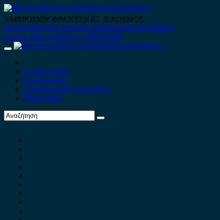
Skip
to
ΑΜΒΡΟΣΙΟΥ ΦΡΑΝΤΖΗ 67, Ν.ΚΟΣΜΟΣ
content
210 9012444
210 9239148
210 9238158
210 9026839
Κινητό-Viber-whatsapp : 6980507900
Primary
Menu
Αρχική Σελίδα
Ποιοί είμαστε
Ανταλλακτικά Αυτοκινήτων
Επικοινωνία