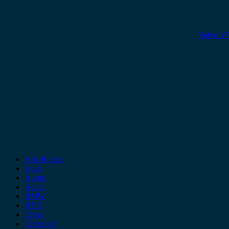
Volvo V7
Alfa Romeo
Audi
Austin
Acura
BMW
BYD
Chery
Chevrolet