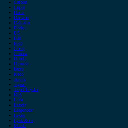
Citroen
Cupra
Dacia
Daewoo
Daihatsu
Dodge
DS
Fiat
Ford
Geely
Gonow
Honda
Hyundai
Isuzu
iveco
Jaecoo
Jaguar
Jeep Chrysler
KIA
Lada
Lancia
Leapmotor
Lexus
Lynk & co
Mazda