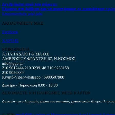
Δεν βρήκατε αυτό που ψάχνετε;
Είμαστε στη διάθεση σας να απαντήσουμε σε οποιαδήποτε ερώτ
Επικοινωνήστε μαζί μας
ΑΚΟΛΟΥΘΗΣΤΕ ΜΑΣ
Facebook
ΧΑΡΤΗΣ
ΕΠΙΚΟΙΝΩΝΙΑ
Α.ΠΑΠΑΔΑΚΗ & ΣΙΑ Ο.Ε
ΑΜΒΡΟΣΙΟΥ ΦΡΑΝΤΖΗ 67, Ν.ΚΟΣΜΟΣ
info@ggp.gr
210 9012444
210 9239148
210 9238158
210 9026839
Κινητό-Viber-whatsapp : 6980507900
Δευτέρα - Παρασκευή 8:00 - 16:30
ΔΕΧΟΜΑΣΤΕ ΚΑΙ ΠΛΗΡΩΜΕΣ ΜΕΣΩ ΚΑΡΤΩΝ
Δυνατότητα πληρωμής μέσω πιστωτικών, χρεωστικών & προπληρωμέν
© 2026
antallaktika-online.gr
Μεταχειρισμένα Ανταλλακτικά Αυτοκι