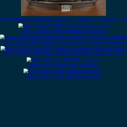
0 1997-2000 Εμπρός Προφυλακτήρας – Τραβέρσα – Προβολείς – Α
Volvo V70 1997-2000 φανάρι εμπρός αριστερό
Volvo S70/V70 1997-2000 2.0cc-2.4cc βενζίνη ψυγείο air condition
Volvo S70/V70 1997-2000 ηλεκτρικός καθρέπτης αριστερός ασημί
Volvo S70/V70 1997-2000 βεντιλατέρ
Volvo S70/V70 1997-2000 βολάν (τιμόνι)