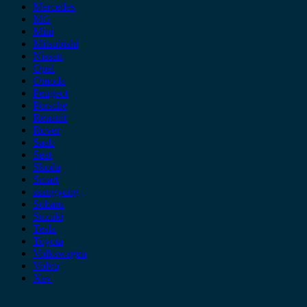
Mercedes
MG
Mini
Mitsubishi
Nissan
Opel
Omoda
Peugeot
Porsche
Renault
Rover
Saab
Seat
Skoda
Smart
ssangyong
Subaru
Suzuki
Tesla
Toyota
Volkswagen
Volvo
Xev