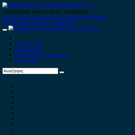
Skip
to
ΑΜΒΡΟΣΙΟΥ ΦΡΑΝΤΖΗ 67, Ν.ΚΟΣΜΟΣ
content
210 9012444
210 9239148
210 9238158
210 9026839
Κινητό-Viber-whatsapp : 6980507900
Primary
Menu
Αρχική Σελίδα
Ποιοί είμαστε
Ανταλλακτικά Αυτοκινήτων
Επικοινωνία