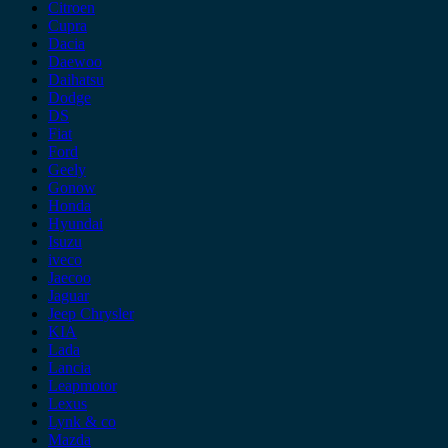
Citroen
Cupra
Dacia
Daewoo
Daihatsu
Dodge
DS
Fiat
Ford
Geely
Gonow
Honda
Hyundai
Isuzu
iveco
Jaecoo
Jaguar
Jeep Chrysler
KIA
Lada
Lancia
Leapmotor
Lexus
Lynk & co
Mazda