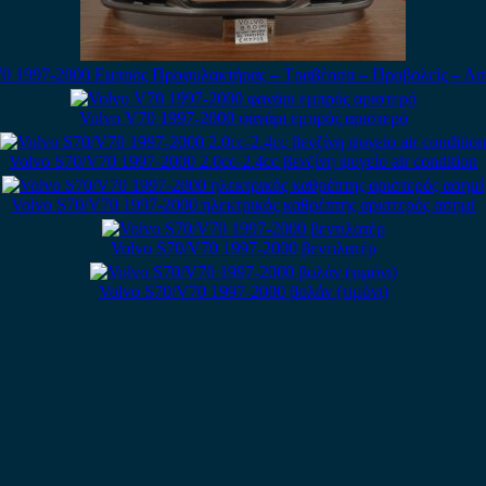
0 1997-2000 Εμπρός Προφυλακτήρας – Τραβέρσα – Προβολείς – Α
Volvo V70 1997-2000 φανάρι εμπρός αριστερό
Volvo S70/V70 1997-2000 2.0cc-2.4cc βενζίνη ψυγείο air condition
Volvo S70/V70 1997-2000 ηλεκτρικός καθρέπτης αριστερός ασημί
Volvo S70/V70 1997-2000 βεντιλατέρ
Volvo S70/V70 1997-2000 βολάν (τιμόνι)