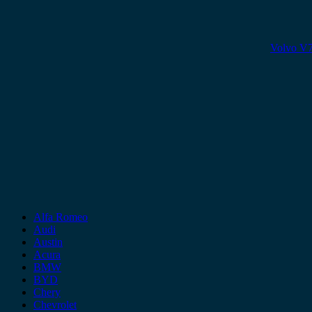
Volvo V7
Alfa Romeo
Audi
Austin
Acura
BMW
BYD
Chery
Chevrolet