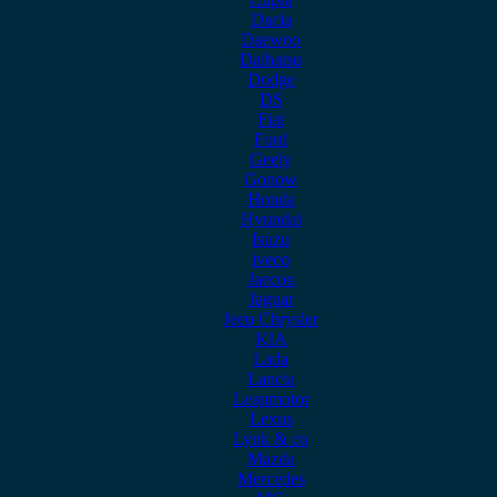
Dacia
Daewoo
Daihatsu
Dodge
DS
Fiat
Ford
Geely
Gonow
Honda
Hyundai
Isuzu
iveco
Jaecoo
Jaguar
Jeep Chrysler
KIA
Lada
Lancia
Leapmotor
Lexus
Lynk & co
Mazda
Mercedes