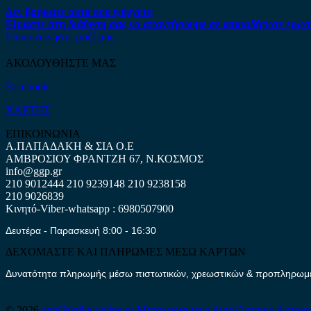
Δεν βρήκατε αυτό που ψάχνετε;
Είμαστε στη διάθεση σας να απαντήσουμε σε οποιαδήποτε ερώτ
Επικοινωνήστε μαζί μας
ΑΚΟΛΟΥΘΗΣΤΕ ΜΑΣ
Facebook
ΧΑΡΤΗΣ
ΕΠΙΚΟΙΝΩΝΙΑ
Α.ΠΑΠΑΔΑΚΗ & ΣΙΑ Ο.Ε
ΑΜΒΡΟΣΙΟΥ ΦΡΑΝΤΖΗ 67, Ν.ΚΟΣΜΟΣ
info@ggp.gr
210 9012444
210 9239148
210 9238158
210 9026839
Κινητό-Viber-whatsapp : 6980507900
Δευτέρα - Παρασκευή 8:00 - 16:30
ΔΕΧΟΜΑΣΤΕ ΚΑΙ ΠΛΗΡΩΜΕΣ ΜΕΣΩ ΚΑΡΤΩΝ
Δυνατότητα πληρωμής μέσω πιστωτικών, χρεωστικών & προπληρωμέν
© 2026
antallaktika-online.gr
Μεταχειρισμένα Ανταλλακτικά Αυτοκι