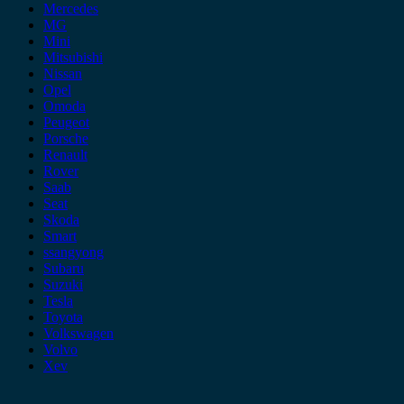
Mercedes
MG
Mini
Mitsubishi
Nissan
Opel
Omoda
Peugeot
Porsche
Renault
Rover
Saab
Seat
Skoda
Smart
ssangyong
Subaru
Suzuki
Tesla
Toyota
Volkswagen
Volvo
Xev