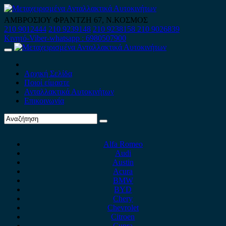
Skip
to
ΑΜΒΡΟΣΙΟΥ ΦΡΑΝΤΖΗ 67, Ν.ΚΟΣΜΟΣ
content
210 9012444
210 9239148
210 9238158
210 9026839
Κινητό-Viber-whatsapp : 6980507900
Primary
Menu
Αρχική Σελίδα
Ποιοί είμαστε
Ανταλλακτικά Αυτοκινήτων
Επικοινωνία
Alfa Romeo
Audi
Austin
Acura
BMW
BYD
Chery
Chevrolet
Citroen
Cupra