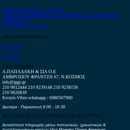
Δεν βρήκατε αυτό που ψάχνετε;
Είμαστε στη διάθεση σας να απαντήσουμε σε οποιαδήποτε
ερώτηση σας.
Επικοινωνήστε μαζί μας
ΑΚΟΛΟΥΘΗΣΤΕ ΜΑΣ
Facebook
ΧΑΡΤΗΣ
ΕΠΙΚΟΙΝΩΝΙΑ
Α.ΠΑΠΑΔΑΚΗ & ΣΙΑ Ο.Ε
ΑΜΒΡΟΣΙΟΥ ΦΡΑΝΤΖΗ 67, Ν.ΚΟΣΜΟΣ
info@ggp.gr
210 9012444
210 9239148
210 9238158
210 9026839
Κινητό-Viber-whatsapp : 6980507900
Δευτέρα - Παρασκευή 8:00 - 16:30
ΔΕΧΟΜΑΣΤΕ ΚΑΙ ΠΛΗΡΩΜΕΣ ΜΕΣΩ ΚΑΡΤΩΝ
Δυνατότητα πληρωμής μέσω πιστωτικών, χρεωστικών &
προπληρωμένων καρτών Visa,Maestro,Diners,American