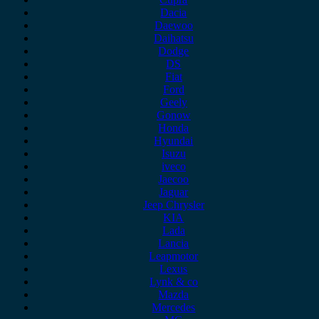
Dacia
Daewoo
Daihatsu
Dodge
DS
Fiat
Ford
Geely
Gonow
Honda
Hyundai
Isuzu
iveco
Jaecoo
Jaguar
Jeep Chrysler
KIA
Lada
Lancia
Leapmotor
Lexus
Lynk & co
Mazda
Mercedes