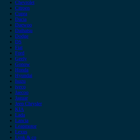
Chevrolet
Citroen
Cupra
Dacia
Daewoo
Daihatsu
Dodge
DS
Fiat
Ford
Geely
Gonow
Honda
Hyundai
Isuzu
iveco
Jaecoo
Jaguar
Jeep Chrysler
KIA
Lada
Lancia
Leapmotor
Lexus
Lynk & co