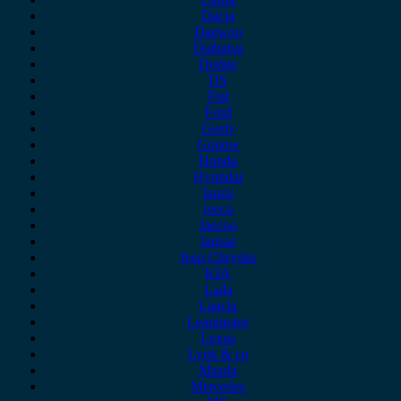
Dacia
Daewoo
Daihatsu
Dodge
DS
Fiat
Ford
Geely
Gonow
Honda
Hyundai
Isuzu
iveco
Jaecoo
Jaguar
Jeep Chrysler
KIA
Lada
Lancia
Leapmotor
Lexus
Lynk & co
Mazda
Mercedes