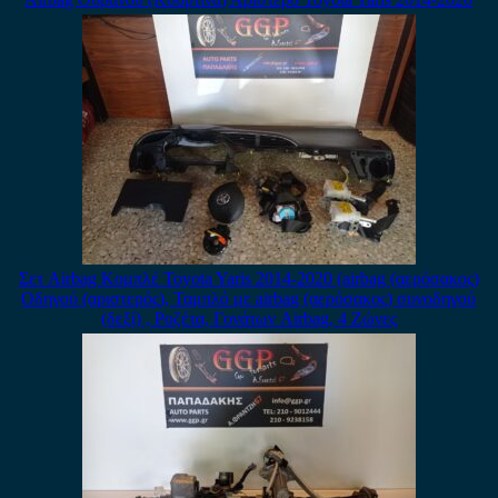
Σετ Airbag Κομπλέ Toyota Yaris 2014-2020 (airbag (αερόσακος)
Οδηγού (αριστερός), Ταμπλό με airbag (αερόσακος) συνοδηγού
(δεξί) , Ροζέτα, Γονάτων Airbag, 4 Ζώνες