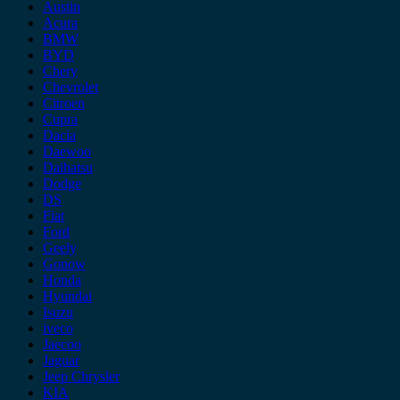
Austin
Acura
BMW
BYD
Chery
Chevrolet
Citroen
Cupra
Dacia
Daewoo
Daihatsu
Dodge
DS
Fiat
Ford
Geely
Gonow
Honda
Hyundai
Isuzu
iveco
Jaecoo
Jaguar
Jeep Chrysler
KIA