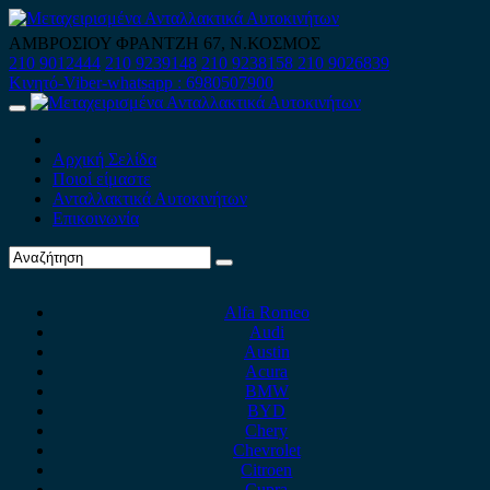
Skip
to
ΑΜΒΡΟΣΙΟΥ ΦΡΑΝΤΖΗ 67, Ν.ΚΟΣΜΟΣ
content
210 9012444
210 9239148
210 9238158
210 9026839
Κινητό-Viber-whatsapp : 6980507900
Primary
Menu
Αρχική Σελίδα
Ποιοί είμαστε
Ανταλλακτικά Αυτοκινήτων
Επικοινωνία
Alfa Romeo
Audi
Austin
Acura
BMW
BYD
Chery
Chevrolet
Citroen
Cupra