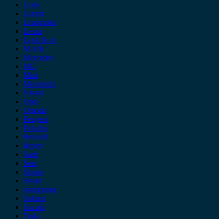
Lada
Lancia
Leapmotor
Lexus
Lynk & co
Mazda
Mercedes
MG
Mini
Mitsubishi
Nissan
Opel
Omoda
Peugeot
Porsche
Renault
Rover
Saab
Seat
Skoda
Smart
ssangyong
Subaru
Suzuki
Tesla