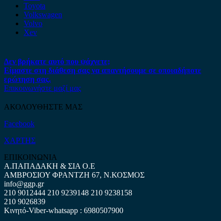
Toyota
Volkswagen
Volvo
Xev
Δεν βρήκατε αυτό που ψάχνετε;
Είμαστε στη διάθεση σας να απαντήσουμε σε οποιαδήποτε
ερώτηση σας.
Επικοινωνήστε μαζί μας
ΑΚΟΛΟΥΘΗΣΤΕ ΜΑΣ
Facebook
ΧΑΡΤΗΣ
ΕΠΙΚΟΙΝΩΝΙΑ
Α.ΠΑΠΑΔΑΚΗ & ΣΙΑ Ο.Ε
ΑΜΒΡΟΣΙΟΥ ΦΡΑΝΤΖΗ 67, Ν.ΚΟΣΜΟΣ
info@ggp.gr
210 9012444
210 9239148
210 9238158
210 9026839
Κινητό-Viber-whatsapp : 6980507900