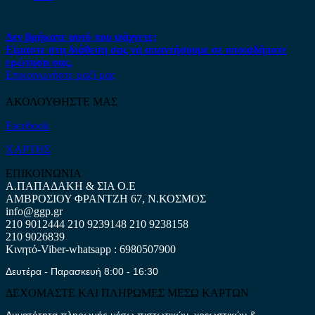
Δεν βρήκατε αυτό που ψάχνετε;
Είμαστε στη διάθεση σας να απαντήσουμε σε οποιαδήποτε
ερώτηση σας.
Επικοινωνήστε μαζί μας
ΑΚΟΛΟΥΘΗΣΤΕ ΜΑΣ
Facebook
ΧΑΡΤΗΣ
ΕΠΙΚΟΙΝΩΝΙΑ
Α.ΠΑΠΑΔΑΚΗ & ΣΙΑ Ο.Ε
ΑΜΒΡΟΣΙΟΥ ΦΡΑΝΤΖΗ 67, Ν.ΚΟΣΜΟΣ
info@ggp.gr
210 9012444
210 9239148
210 9238158
210 9026839
Κινητό-Viber-whatsapp : 6980507900
Δευτέρα - Παρασκευή 8:00 - 16:30
ΔΕΧΟΜΑΣΤΕ ΚΑΙ ΠΛΗΡΩΜΕΣ ΜΕΣΩ ΚΑΡΤΩΝ
Δυνατότητα πληρωμής μέσω πιστωτικών, χρεωστικών &