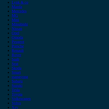
Lynk & co
Mazda
Mercedes
MG
Mini
Mitsubishi
Nissan
Opel
Omoda
Peugeot
Porsche
Renault
Rover
Saab
Seat
Skoda
Smart
ssangyong
Subaru
Suzuki
Tesla
Toyota
Volkswagen
Volvo
Xev