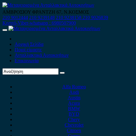
Skip
to
ΑΜΒΡΟΣΙΟΥ ΦΡΑΝΤΖΗ 67, Ν.ΚΟΣΜΟΣ
content
210 9012444
210 9239148
210 9238158
210 9026839
Κινητό-Viber-whatsapp : 6980507900
Primary
Menu
Αρχική Σελίδα
Ποιοί είμαστε
Ανταλλακτικά Αυτοκινήτων
Επικοινωνία
Alfa Romeo
Audi
Austin
Acura
BMW
BYD
Chery
Chevrolet
Citroen
Cupra