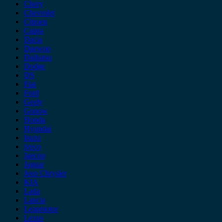
Chery
Chevrolet
Citroen
Cupra
Dacia
Daewoo
Daihatsu
Dodge
DS
Fiat
Ford
Geely
Gonow
Honda
Hyundai
Isuzu
iveco
Jaecoo
Jaguar
Jeep Chrysler
KIA
Lada
Lancia
Leapmotor
Lexus