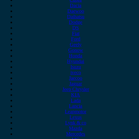
Dacia
Daewoo
Daihatsu
Dodge
DS
Fiat
Ford
Geely
Gonow
Honda
Hyundai
Isuzu
iveco
Jaecoo
Jaguar
Jeep Chrysler
KIA
Lada
Lancia
Leapmotor
Lexus
Lynk & co
Mazda
Mercedes