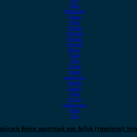
MG
Mini
Mitsubishi
Nissan
Opel
Omoda
Peugeot
Porsche
Renault
Rover
Saab
Seat
Skoda
Smart
ssangyong
Subaru
Suzuki
Tesla
Toyota
Volkswagen
Volvo
Xev
ταλλική βάση αριστερή και δεξιά (τακούνια) π