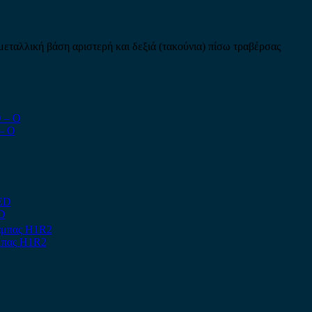
μεταλλική βάση αριστερή και δεξιά (τακούνια) πίσω τραβέρσας
– Ο
ED
μπας H1R2