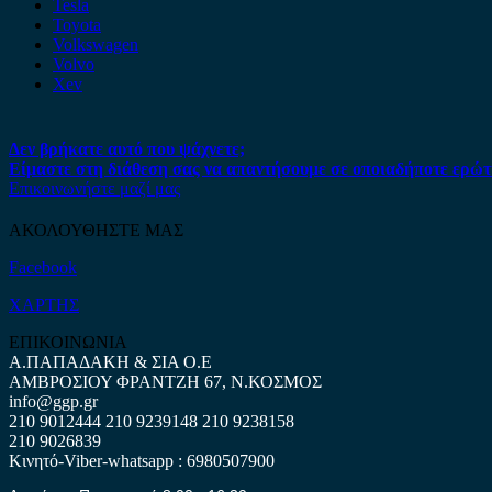
Tesla
Toyota
Volkswagen
Volvo
Xev
Δεν βρήκατε αυτό που ψάχνετε;
Είμαστε στη διάθεση σας να απαντήσουμε σε οποιαδήποτε ερώτ
Επικοινωνήστε μαζί μας
ΑΚΟΛΟΥΘΗΣΤΕ ΜΑΣ
Facebook
ΧΑΡΤΗΣ
ΕΠΙΚΟΙΝΩΝΙΑ
Α.ΠΑΠΑΔΑΚΗ & ΣΙΑ Ο.Ε
ΑΜΒΡΟΣΙΟΥ ΦΡΑΝΤΖΗ 67, Ν.ΚΟΣΜΟΣ
info@ggp.gr
210 9012444
210 9239148
210 9238158
210 9026839
Κινητό-Viber-whatsapp : 6980507900