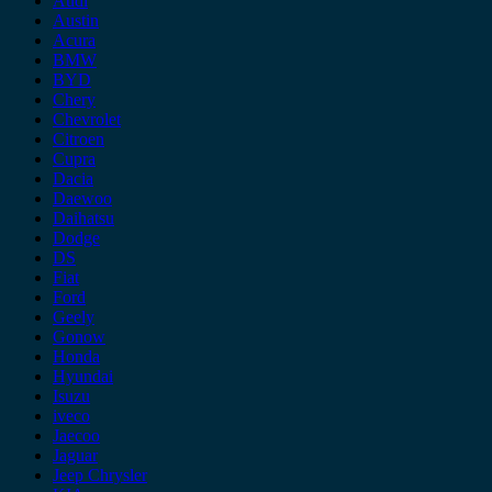
Audi
Austin
Acura
BMW
BYD
Chery
Chevrolet
Citroen
Cupra
Dacia
Daewoo
Daihatsu
Dodge
DS
Fiat
Ford
Geely
Gonow
Honda
Hyundai
Isuzu
iveco
Jaecoo
Jaguar
Jeep Chrysler