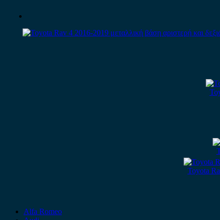
To
T
Toyota R
Alfa Romeo