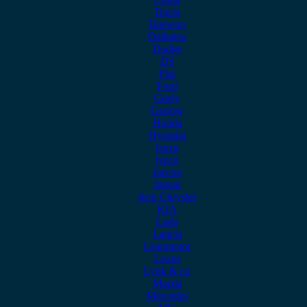
Dacia
Daewoo
Daihatsu
Dodge
DS
Fiat
Ford
Geely
Gonow
Honda
Hyundai
Isuzu
iveco
Jaecoo
Jaguar
Jeep Chrysler
KIA
Lada
Lancia
Leapmotor
Lexus
Lynk & co
Mazda
Mercedes