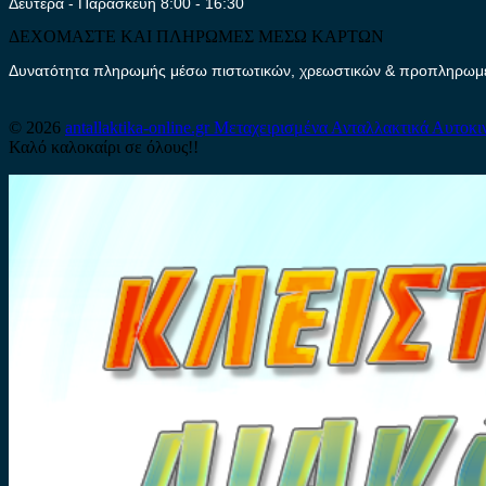
Δευτέρα - Παρασκευή 8:00 - 16:30
ΔΕΧΟΜΑΣΤΕ ΚΑΙ ΠΛΗΡΩΜΕΣ ΜΕΣΩ ΚΑΡΤΩΝ
Δυνατότητα πληρωμής μέσω πιστωτικών, χρεωστικών & προπληρωμέν
© 2026
antallaktika-online.gr
Μεταχειρισμένα Ανταλλακτικά Αυτοκι
Καλό καλοκαίρι σε όλους!!