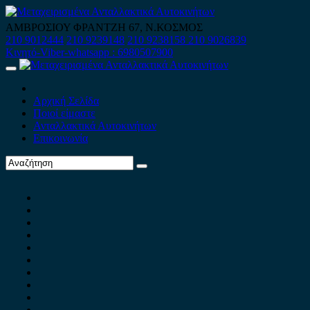
Skip
to
ΑΜΒΡΟΣΙΟΥ ΦΡΑΝΤΖΗ 67, Ν.ΚΟΣΜΟΣ
content
210 9012444
210 9239148
210 9238158
210 9026839
Κινητό-Viber-whatsapp : 6980507900
Primary
Menu
Αρχική Σελίδα
Ποιοί είμαστε
Ανταλλακτικά Αυτοκινήτων
Επικοινωνία