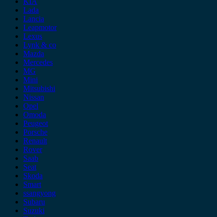
KIA
Lada
Lancia
Leapmotor
Lexus
Lynk & co
Mazda
Mercedes
MG
Mini
Mitsubishi
Nissan
Opel
Omoda
Peugeot
Porsche
Renault
Rover
Saab
Seat
Skoda
Smart
ssangyong
Subaru
Suzuki