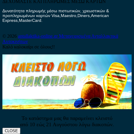
ΔΕΧΟΜΑΣΤΕ ΚΑΙ ΠΛΗΡΩΜΕΣ ΜΕΣΩ ΚΑΡΤΩΝ
Δυνατότητα πληρωμής μέσω πιστωτικών, χρεωστικών &
προπληρωμένων καρτών Visa,Maestro,Diners,American
Express,MasterCard.
© 2026
antallaktika-online.gr
Μεταχειρισμένα Ανταλλακτικά
Αυτοκινήτων
Καλό καλοκαίρι σε όλους!!
Το κατάστημα μας θα παραμείνει κλειστό
από 10 εώς 21 Αυγούστου λόγω διακοπών.
CLOSE