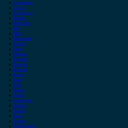
Leapmotor
Lexus
Lynk & co
Mazda
Mercedes
MG
Mini
Mitsubishi
Nissan
Opel
Omoda
Peugeot
Porsche
Renault
Rover
Saab
Seat
Skoda
Smart
ssangyong
Subaru
Suzuki
Tesla
Toyota
Volkswagen