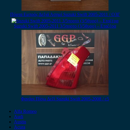
Πόρτα Εμπρός Δεξιά Ασημί Suzuki Swift 2005-2011 / Ο3Γ
Suzuki Swift 2005-2011 3/5πορτο (3/5θυρο) – Εταζέρα
Φανάρι Πίσω Δεξί Suzuki Swift 2005-2008 / c5
Alfa Romeo
Audi
Austin
Acura