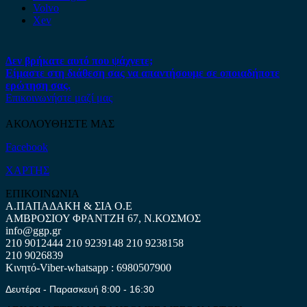
Volvo
Xev
Δεν βρήκατε αυτό που ψάχνετε;
Είμαστε στη διάθεση σας να απαντήσουμε σε οποιαδήποτε
ερώτηση σας.
Επικοινωνήστε μαζί μας
ΑΚΟΛΟΥΘΗΣΤΕ ΜΑΣ
Facebook
ΧΑΡΤΗΣ
ΕΠΙΚΟΙΝΩΝΙΑ
Α.ΠΑΠΑΔΑΚΗ & ΣΙΑ Ο.Ε
ΑΜΒΡΟΣΙΟΥ ΦΡΑΝΤΖΗ 67, Ν.ΚΟΣΜΟΣ
info@ggp.gr
210 9012444
210 9239148
210 9238158
210 9026839
Κινητό-Viber-whatsapp : 6980507900
Δευτέρα - Παρασκευή 8:00 - 16:30