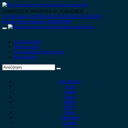
Skip
to
ΑΜΒΡΟΣΙΟΥ ΦΡΑΝΤΖΗ 67, Ν.ΚΟΣΜΟΣ
content
210 9012444
210 9239148
210 9238158
210 9026839
Κινητό-Viber-whatsapp : 6980507900
Primary
Menu
Αρχική Σελίδα
Ποιοί είμαστε
Ανταλλακτικά Αυτοκινήτων
Επικοινωνία
Alfa Romeo
Audi
Austin
Acura
BMW
BYD
Chery
Chevrolet
Citroen
Cupra