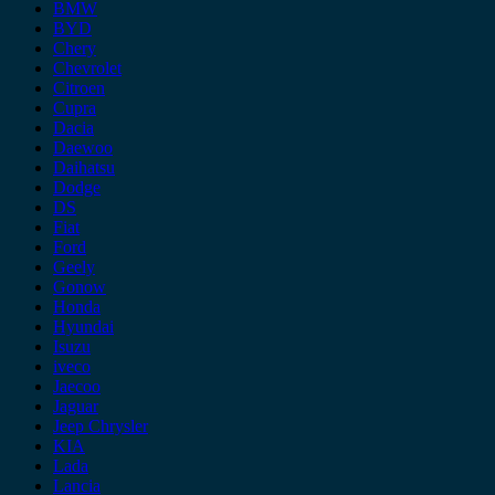
BMW
BYD
Chery
Chevrolet
Citroen
Cupra
Dacia
Daewoo
Daihatsu
Dodge
DS
Fiat
Ford
Geely
Gonow
Honda
Hyundai
Isuzu
iveco
Jaecoo
Jaguar
Jeep Chrysler
KIA
Lada
Lancia