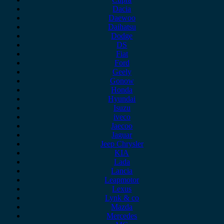
Dacia
Daewoo
Daihatsu
Dodge
DS
Fiat
Ford
Geely
Gonow
Honda
Hyundai
Isuzu
iveco
Jaecoo
Jaguar
Jeep Chrysler
KIA
Lada
Lancia
Leapmotor
Lexus
Lynk & co
Mazda
Mercedes