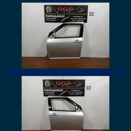
Πόρτα Εμπρός Αριστερή Ασημί Suzuki Swift 2005-2011 / Ο3Γ