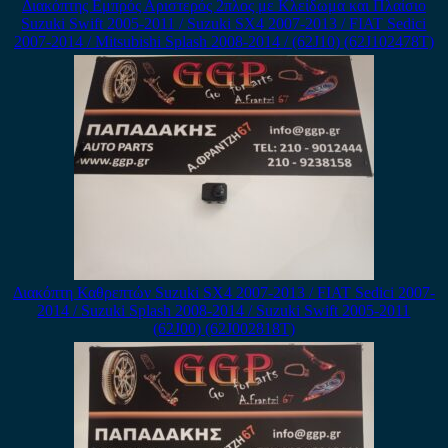
Διακόπτης Εμπρός Αριστερός 2πλος με Κλείδωμα και Πλαίσιο
Suzuki Swift 2005-2011 / Suzuki SX4 2007-2013 / FIAT Sedici
2007-2014 / Mitsubishi Splash 2008-2014 / (62J10) (62J102478T)
Διακόπτη Καθρεπτών Suzuki SX4 2007-2013 / FIAT Sedici 2007-
2014 / Suzuki Splash 2008-2014 / Suzuki Swift 2005-2011
(62J00) (62J002818T)