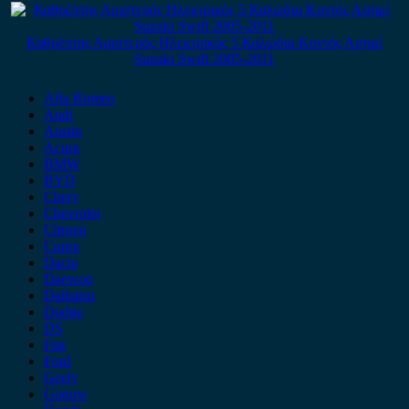
Καθρέπτης Αριστερός Ηλεκτρικός 5 Καλώδια Κοντός Ασημί
Suzuki Swift 2005-2011
Alfa Romeo
Audi
Austin
Acura
BMW
BYD
Chery
Chevrolet
Citroen
Cupra
Dacia
Daewoo
Daihatsu
Dodge
DS
Fiat
Ford
Geely
Gonow