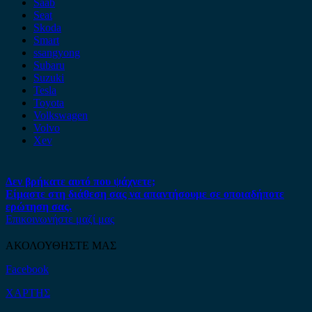
Saab
Seat
Skoda
Smart
ssangyong
Subaru
Suzuki
Tesla
Toyota
Volkswagen
Volvo
Xev
Δεν βρήκατε αυτό που ψάχνετε;
Είμαστε στη διάθεση σας να απαντήσουμε σε οποιαδήποτε
ερώτηση σας.
Επικοινωνήστε μαζί μας
ΑΚΟΛΟΥΘΗΣΤΕ ΜΑΣ
Facebook
ΧΑΡΤΗΣ