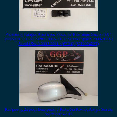
Διακόπτης Εμπρός Αριστερός 2πλος με Κλείδωμα Suzuki SX4
2007-2013 / FIAT Sedici 2007-2014 / Suzuki Splash 2008-2014 /
Suzuki Swift 2005-2011 / (62J10) (62J102478T)
Καθρέπτης Δεξιός Ηλεκτρικός 5 Καλώδια Κοντός Ασημί Suzuki
Swift 2005-2011