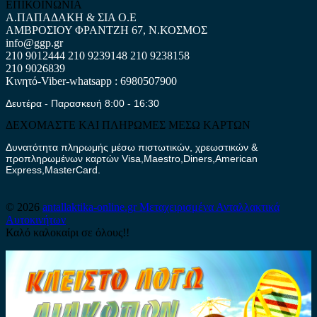
ΕΠΙΚΟΙΝΩΝΙΑ
Α.ΠΑΠΑΔΑΚΗ & ΣΙΑ Ο.Ε
ΑΜΒΡΟΣΙΟΥ ΦΡΑΝΤΖΗ 67, Ν.ΚΟΣΜΟΣ
info@ggp.gr
210 9012444
210 9239148
210 9238158
210 9026839
Κινητό-Viber-whatsapp : 6980507900
Δευτέρα - Παρασκευή 8:00 - 16:30
ΔΕΧΟΜΑΣΤΕ ΚΑΙ ΠΛΗΡΩΜΕΣ ΜΕΣΩ ΚΑΡΤΩΝ
Δυνατότητα πληρωμής μέσω πιστωτικών, χρεωστικών &
προπληρωμένων καρτών Visa,Maestro,Diners,American
Express,MasterCard.
© 2026
antallaktika-online.gr
Μεταχειρισμένα Ανταλλακτικά
Αυτοκινήτων
Καλό καλοκαίρι σε όλους!!