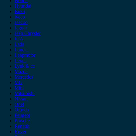
Honda
Hyundai
Isuzu
iveco
Jaecoo
Jaguar
Jeep Chrysler
KIA
Lada
Lancia
Leapmotor
Lexus
Lynk & co
Mazda
Mercedes
MG
Mini
Mitsubishi
Nissan
Opel
Omoda
Peugeot
Porsche
Renault
Rover