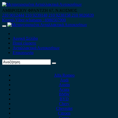
Skip
to
ΑΜΒΡΟΣΙΟΥ ΦΡΑΝΤΖΗ 67, Ν.ΚΟΣΜΟΣ
content
210 9012444
210 9239148
210 9238158
210 9026839
Κινητό-Viber-whatsapp : 6980507900
Primary
Menu
Αρχική Σελίδα
Ποιοί είμαστε
Ανταλλακτικά Αυτοκινήτων
Επικοινωνία
Alfa Romeo
Audi
Austin
Acura
BMW
BYD
Chery
Chevrolet
Citroen
Cupra