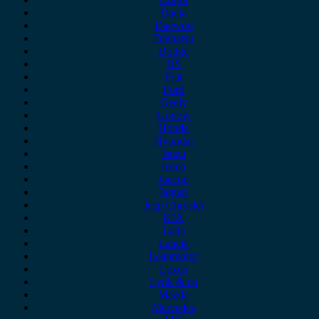
Dacia
Daewoo
Daihatsu
Dodge
DS
Fiat
Ford
Geely
Gonow
Honda
Hyundai
Isuzu
iveco
Jaecoo
Jaguar
Jeep Chrysler
KIA
Lada
Lancia
Leapmotor
Lexus
Lynk & co
Mazda
Mercedes