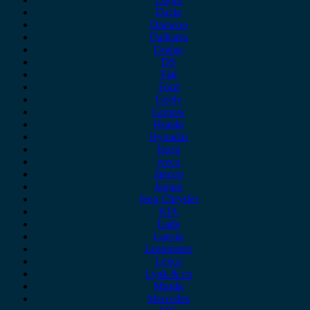
Dacia
Daewoo
Daihatsu
Dodge
DS
Fiat
Ford
Geely
Gonow
Honda
Hyundai
Isuzu
iveco
Jaecoo
Jaguar
Jeep Chrysler
KIA
Lada
Lancia
Leapmotor
Lexus
Lynk & co
Mazda
Mercedes