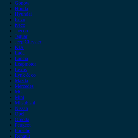
Gonow
Honda
Hyundai
Isuzu
iveco
Jaecoo
Jaguar
Jeep Chrysler
KIA
Lada
Lancia
Leapmotor
Lexus
Lynk & co
Mazda
Mercedes
MG
Mini
Mitsubishi
Nissan
Opel
Omoda
Peugeot
Porsche
Renault