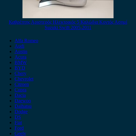
Καθρέπτης Αριστερός Ηλεκτρικός 5 Καλώδια Κοντός Ασημί
Suzuki Swift 2005-2011
Alfa Romeo
Audi
Austin
Acura
BMW
BYD
Chery
Chevrolet
Citroen
Cupra
Dacia
Daewoo
Daihatsu
Dodge
DS
Fiat
Ford
Geely