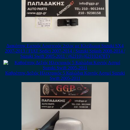
Διακόπτης Εμπρός Αριστερός 2πλος με Κλείδωμα Suzuki SX4
2007-2013 / FIAT Sedici 2007-2014 / Suzuki Splash 2008-2014 /
Suzuki Swift 2005-2011 / (62J10) (62J102478T)
Καθρέπτης Δεξιός Ηλεκτρικός 5 Καλώδια Κοντός Ασημί Suzuki
Swift 2005-2011