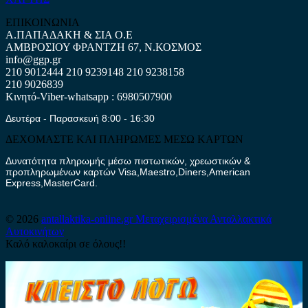
ΕΠΙΚΟΙΝΩΝΙΑ
Α.ΠΑΠΑΔΑΚΗ & ΣΙΑ Ο.Ε
ΑΜΒΡΟΣΙΟΥ ΦΡΑΝΤΖΗ 67, Ν.ΚΟΣΜΟΣ
info@ggp.gr
210 9012444
210 9239148
210 9238158
210 9026839
Κινητό-Viber-whatsapp : 6980507900
Δευτέρα - Παρασκευή 8:00 - 16:30
ΔΕΧΟΜΑΣΤΕ ΚΑΙ ΠΛΗΡΩΜΕΣ ΜΕΣΩ ΚΑΡΤΩΝ
Δυνατότητα πληρωμής μέσω πιστωτικών, χρεωστικών &
προπληρωμένων καρτών Visa,Maestro,Diners,American
Express,MasterCard.
© 2026
antallaktika-online.gr
Μεταχειρισμένα Ανταλλακτικά
Αυτοκινήτων
Καλό καλοκαίρι σε όλους!!