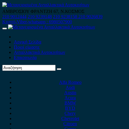
Skip
to
ΑΜΒΡΟΣΙΟΥ ΦΡΑΝΤΖΗ 67, Ν.ΚΟΣΜΟΣ
content
210 9012444
210 9239148
210 9238158
210 9026839
Κινητό-Viber-whatsapp : 6980507900
Primary
Menu
Αρχική Σελίδα
Ποιοί είμαστε
Ανταλλακτικά Αυτοκινήτων
Επικοινωνία
Alfa Romeo
Audi
Austin
Acura
BMW
BYD
Chery
Chevrolet
Citroen
Cupra