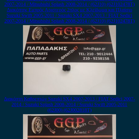
Διακόπτης Εμπρός Αριστερός 2πλος με Κλείδωμα και Πλαίσιο
Suzuki Swift 2005-2011 / Suzuki SX4 2007-2013 / FIAT Sedici
2007-2014 / Mitsubishi Splash 2008-2014 / (62J10) (62J102478T)
Διακόπτη Καθρεπτών Suzuki SX4 2007-2013 / FIAT Sedici 2007-
2014 / Suzuki Splash 2008-2014 / Suzuki Swift 2005-2011
(62J00) (62J002818T)