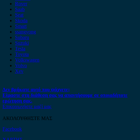
Rover
Saab
Seat
Skoda
Smart
ssangyong
Subaru
Suzuki
Tesla
Toyota
Volkswagen
Volvo
Xev
Δεν βρήκατε αυτό που ψάχνετε;
Είμαστε στη διάθεση σας να απαντήσουμε σε οποιαδήποτε
ερώτηση σας.
Επικοινωνήστε μαζί μας
ΑΚΟΛΟΥΘΗΣΤΕ ΜΑΣ
Facebook
ΧΑΡΤΗΣ