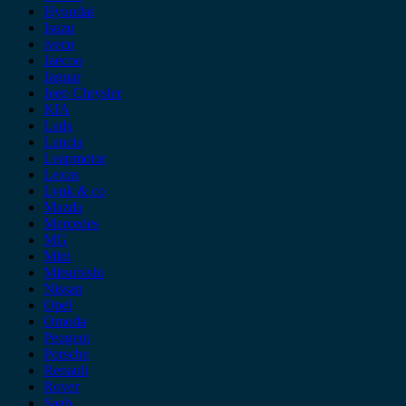
Hyundai
Isuzu
iveco
Jaecoo
Jaguar
Jeep Chrysler
KIA
Lada
Lancia
Leapmotor
Lexus
Lynk & co
Mazda
Mercedes
MG
Mini
Mitsubishi
Nissan
Opel
Omoda
Peugeot
Porsche
Renault
Rover
Saab