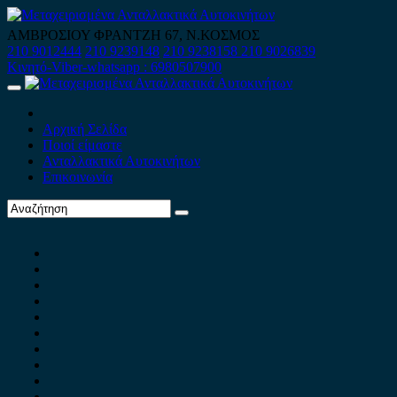
Skip
to
ΑΜΒΡΟΣΙΟΥ ΦΡΑΝΤΖΗ 67, Ν.ΚΟΣΜΟΣ
content
210 9012444
210 9239148
210 9238158
210 9026839
Κινητό-Viber-whatsapp : 6980507900
Primary
Menu
Αρχική Σελίδα
Ποιοί είμαστε
Ανταλλακτικά Αυτοκινήτων
Επικοινωνία