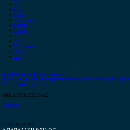
Seat
Skoda
Smart
ssangyong
Subaru
Suzuki
Tesla
Toyota
Volkswagen
Volvo
Xev
Δεν βρήκατε αυτό που ψάχνετε;
Είμαστε στη διάθεση σας να απαντήσουμε σε οποιαδήποτε ερώτ
Επικοινωνήστε μαζί μας
ΑΚΟΛΟΥΘΗΣΤΕ ΜΑΣ
Facebook
ΧΑΡΤΗΣ
ΕΠΙΚΟΙΝΩΝΙΑ
Α.ΠΑΠΑΔΑΚΗ & ΣΙΑ Ο.Ε