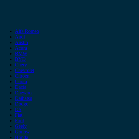
Alfa Romeo
Audi
Austin
Acura
BMW
BYD
Chery
Chevrolet
Citroen
Cupra
Dacia
Daewoo
Daihatsu
Dodge
DS
Fiat
Ford
Geely
Gonow
Honda