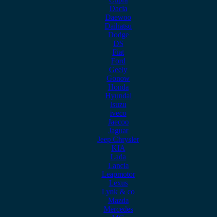
Dacia
Daewoo
Daihatsu
Dodge
DS
Fiat
Ford
Geely
Gonow
Honda
Hyundai
Isuzu
iveco
Jaecoo
Jaguar
Jeep Chrysler
KIA
Lada
Lancia
Leapmotor
Lexus
Lynk & co
Mazda
Mercedes