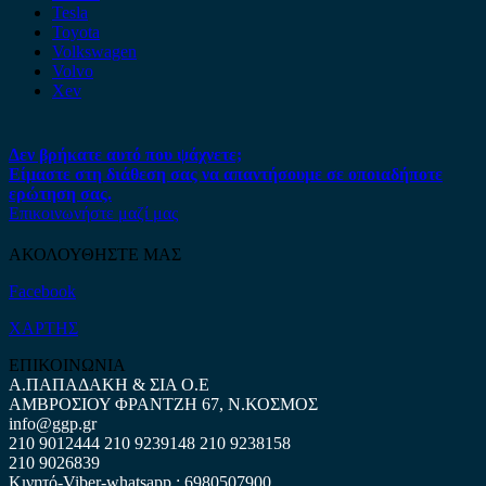
Tesla
Toyota
Volkswagen
Volvo
Xev
Δεν βρήκατε αυτό που ψάχνετε;
Είμαστε στη διάθεση σας να απαντήσουμε σε οποιαδήποτε
ερώτηση σας.
Επικοινωνήστε μαζί μας
ΑΚΟΛΟΥΘΗΣΤΕ ΜΑΣ
Facebook
ΧΑΡΤΗΣ
ΕΠΙΚΟΙΝΩΝΙΑ
Α.ΠΑΠΑΔΑΚΗ & ΣΙΑ Ο.Ε
ΑΜΒΡΟΣΙΟΥ ΦΡΑΝΤΖΗ 67, Ν.ΚΟΣΜΟΣ
info@ggp.gr
210 9012444
210 9239148
210 9238158
210 9026839
Κινητό-Viber-whatsapp : 6980507900