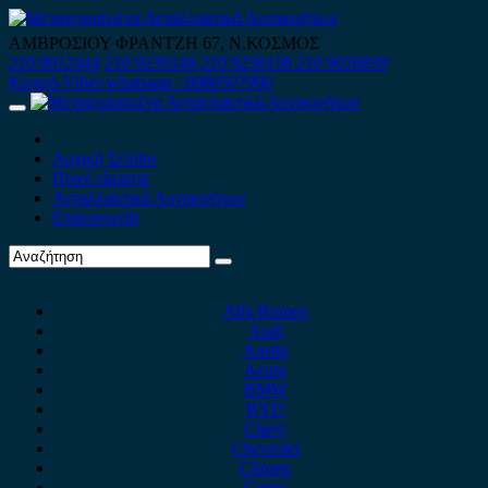
Skip
to
ΑΜΒΡΟΣΙΟΥ ΦΡΑΝΤΖΗ 67, Ν.ΚΟΣΜΟΣ
content
210 9012444
210 9239148
210 9238158
210 9026839
Κινητό-Viber-whatsapp : 6980507900
Primary
Menu
Αρχική Σελίδα
Ποιοί είμαστε
Ανταλλακτικά Αυτοκινήτων
Επικοινωνία
Alfa Romeo
Audi
Austin
Acura
BMW
BYD
Chery
Chevrolet
Citroen
Cupra