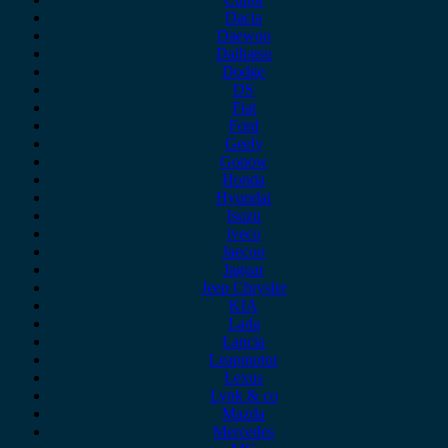
Dacia
Daewoo
Daihatsu
Dodge
DS
Fiat
Ford
Geely
Gonow
Honda
Hyundai
Isuzu
iveco
Jaecoo
Jaguar
Jeep Chrysler
KIA
Lada
Lancia
Leapmotor
Lexus
Lynk & co
Mazda
Mercedes