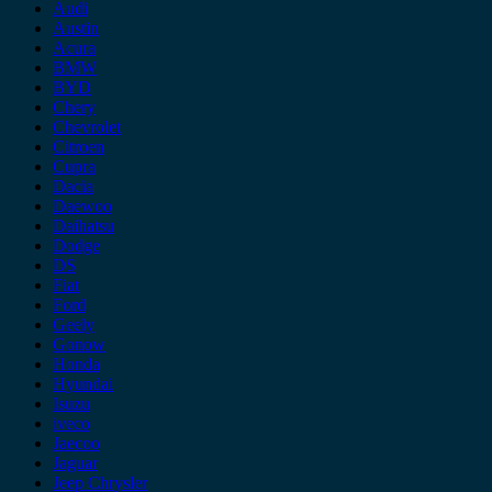
Audi
Austin
Acura
BMW
BYD
Chery
Chevrolet
Citroen
Cupra
Dacia
Daewoo
Daihatsu
Dodge
DS
Fiat
Ford
Geely
Gonow
Honda
Hyundai
Isuzu
iveco
Jaecoo
Jaguar
Jeep Chrysler