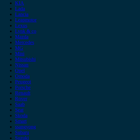
KIA
Lada
Lancia
Leapmotor
Lexus
Lynk & co
Mazda
Mercedes
MG
Mini
Mitsubishi
Nissan
Opel
Omoda
Peugeot
Porsche
Renault
Rover
Saab
Seat
Skoda
Smart
ssangyong
Subaru
Suzuki