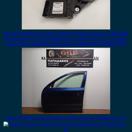
Μοτερ Παραθύρου Εμπρός Αριστερό Skoda Octavia 5 2004-2008
Volkswagen (vw) Golf 6 2008-2013 / Caddy 2004-2015 / Touran /
Cross Touran 2003-2015 (Κωδικός: 1T0959701T / 5K0959793)
Πόρτα Εμπρός Αριστερή Μπλε Skoda Octavia 5 2004-2013 / Θ