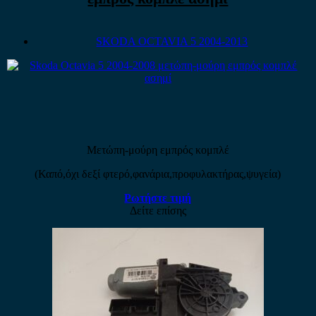
SKODA OCTAVIA 5 2004-2013
Μετώπη-μούρη εμπρός κομπλέ
(Καπό,όχι δεξί φτερό,φανάρια,προφυλακτήρας,ψυγεία)
Ρωτήστε τιμή
Δείτε επίσης