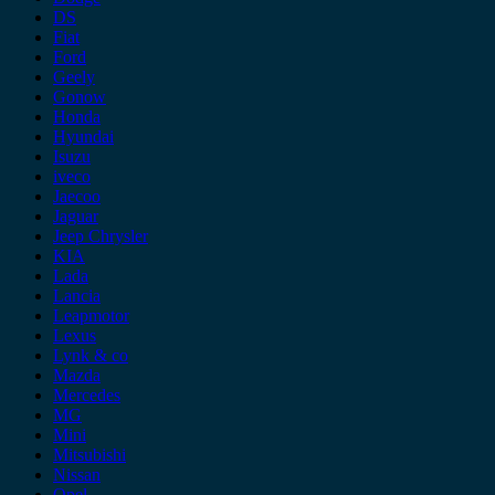
DS
Fiat
Ford
Geely
Gonow
Honda
Hyundai
Isuzu
iveco
Jaecoo
Jaguar
Jeep Chrysler
KIA
Lada
Lancia
Leapmotor
Lexus
Lynk & co
Mazda
Mercedes
MG
Mini
Mitsubishi
Nissan
Opel