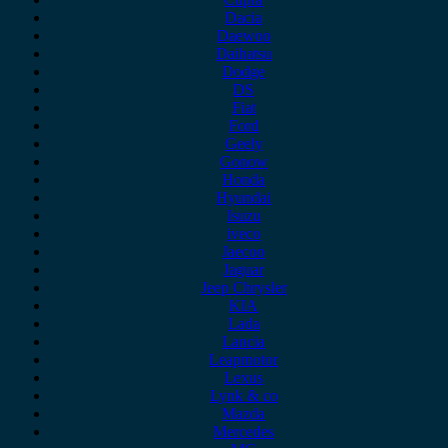
Dacia
Daewoo
Daihatsu
Dodge
DS
Fiat
Ford
Geely
Gonow
Honda
Hyundai
Isuzu
iveco
Jaecoo
Jaguar
Jeep Chrysler
KIA
Lada
Lancia
Leapmotor
Lexus
Lynk & co
Mazda
Mercedes