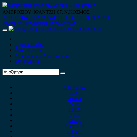
Skip
to
ΑΜΒΡΟΣΙΟΥ ΦΡΑΝΤΖΗ 67, Ν.ΚΟΣΜΟΣ
content
210 9012444
210 9239148
210 9238158
210 9026839
Κινητό-Viber-whatsapp : 6980507900
Primary
Menu
Αρχική Σελίδα
Ποιοί είμαστε
Ανταλλακτικά Αυτοκινήτων
Επικοινωνία
Alfa Romeo
Audi
Austin
Acura
BMW
BYD
Chery
Chevrolet
Citroen
Cupra