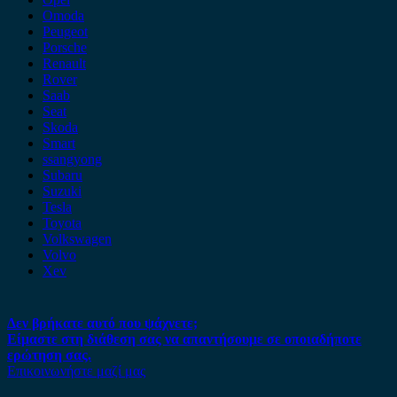
Omoda
Peugeot
Porsche
Renault
Rover
Saab
Seat
Skoda
Smart
ssangyong
Subaru
Suzuki
Tesla
Toyota
Volkswagen
Volvo
Xev
Δεν βρήκατε αυτό που ψάχνετε;
Είμαστε στη διάθεση σας να απαντήσουμε σε οποιαδήποτε
ερώτηση σας.
Επικοινωνήστε μαζί μας