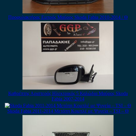
Προφυλακτήρας Εμπρός Μαύρος Skoda Fabia 2010-2014 / Θ
Καθρέπτης Αριστερός Ηλεκτρικός 5 Καλώδια Μαύρος Skoda
Fabia 2007-2014
Skoda Fabia 2011-2014 Μετόπη Κομπλέ με Ψυγεία – TSI – Θ