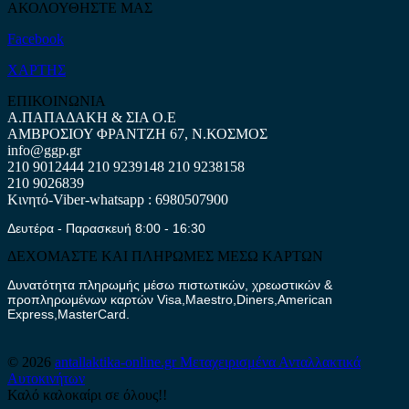
ΑΚΟΛΟΥΘΗΣΤΕ ΜΑΣ
Facebook
ΧΑΡΤΗΣ
ΕΠΙΚΟΙΝΩΝΙΑ
Α.ΠΑΠΑΔΑΚΗ & ΣΙΑ Ο.Ε
ΑΜΒΡΟΣΙΟΥ ΦΡΑΝΤΖΗ 67, Ν.ΚΟΣΜΟΣ
info@ggp.gr
210 9012444
210 9239148
210 9238158
210 9026839
Κινητό-Viber-whatsapp : 6980507900
Δευτέρα - Παρασκευή 8:00 - 16:30
ΔΕΧΟΜΑΣΤΕ ΚΑΙ ΠΛΗΡΩΜΕΣ ΜΕΣΩ ΚΑΡΤΩΝ
Δυνατότητα πληρωμής μέσω πιστωτικών, χρεωστικών &
προπληρωμένων καρτών Visa,Maestro,Diners,American
Express,MasterCard.
© 2026
antallaktika-online.gr
Μεταχειρισμένα Ανταλλακτικά
Αυτοκινήτων
Καλό καλοκαίρι σε όλους!!