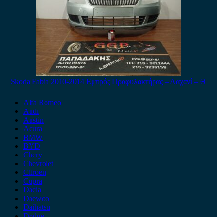
Skoda Fabia 2010-2014 Εμπρός Προφυλακτήρας – Λαχανί – Θ
Alfa Romeo
Audi
Austin
Acura
BMW
BYD
Chery
Chevrolet
Citroen
Cupra
Dacia
Daewoo
Daihatsu
Dodge