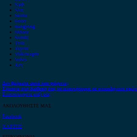
Saab
Seat
Skoda
Smart
ssangyong
Subaru
Suzuki
Tesla
Toyota
Volkswagen
Volvo
Xev
Δεν βρήκατε αυτό που ψάχνετε;
Είμαστε στη διάθεση σας να απαντήσουμε σε οποιαδήποτε ερώτ
Επικοινωνήστε μαζί μας
ΑΚΟΛΟΥΘΗΣΤΕ ΜΑΣ
Facebook
ΧΑΡΤΗΣ
ΕΠΙΚΟΙΝΩΝΙΑ