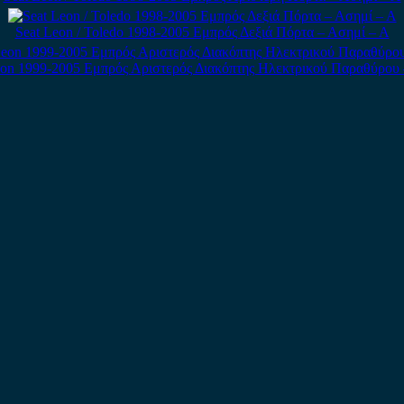
Seat Leon / Toledo 1998-2005 Εμπρός Δεξιά Πόρτα – Ασημί – Α
eon 1999-2005 Εμπρός Αριστερός Διακόπτης Ηλεκτρικού Παραθύρου 