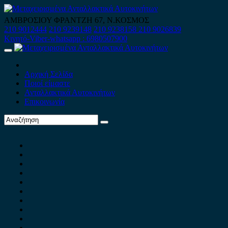
Skip
to
ΑΜΒΡΟΣΙΟΥ ΦΡΑΝΤΖΗ 67, Ν.ΚΟΣΜΟΣ
content
210 9012444
210 9239148
210 9238158
210 9026839
Κινητό-Viber-whatsapp : 6980507900
Primary
Menu
Αρχική Σελίδα
Ποιοί είμαστε
Ανταλλακτικά Αυτοκινήτων
Επικοινωνία