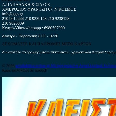
Α.ΠΑΠΑΔΑΚΗ & ΣΙΑ Ο.Ε
ΑΜΒΡΟΣΙΟΥ ΦΡΑΝΤΖΗ 67, Ν.ΚΟΣΜΟΣ
info@ggp.gr
210 9012444
210 9239148
210 9238158
210 9026839
Κινητό-Viber-whatsapp : 6980507900
Δευτέρα - Παρασκευή 8:00 - 16:30
ΔΕΧΟΜΑΣΤΕ ΚΑΙ ΠΛΗΡΩΜΕΣ ΜΕΣΩ ΚΑΡΤΩΝ
Δυνατότητα πληρωμής μέσω πιστωτικών, χρεωστικών & προπληρωμέν
© 2026
antallaktika-online.gr
Μεταχειρισμένα Ανταλλακτικά Αυτοκι
Καλό καλοκαίρι σε όλους!!