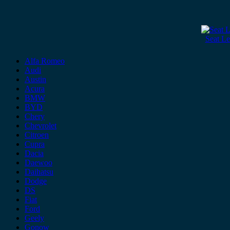
Seat L
Alfa Romeo
Audi
Austin
Acura
BMW
BYD
Chery
Chevrolet
Citroen
Cupra
Dacia
Daewoo
Daihatsu
Dodge
DS
Fiat
Ford
Geely
Gonow