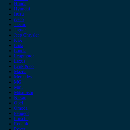
Honda
Hyundai
Isuzu
iveco
Jaecoo
Jaguar
Jeep Chrysler
KIA
Lada
Lancia
Leapmotor
Lexus
Lynk & co
Mazda
Mercedes
MG
Mini
Mitsubishi
Nissan
Opel
Omoda
Peugeot
Porsche
Renault
Rover