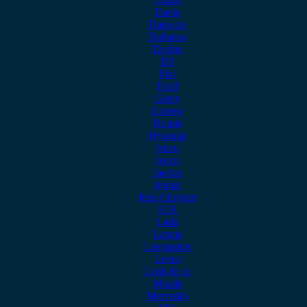
Dacia
Daewoo
Daihatsu
Dodge
DS
Fiat
Ford
Geely
Gonow
Honda
Hyundai
Isuzu
iveco
Jaecoo
Jaguar
Jeep Chrysler
KIA
Lada
Lancia
Leapmotor
Lexus
Lynk & co
Mazda
Mercedes