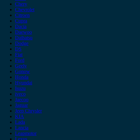
Chery
Chevrolet
Citroen
Cupra
Dacia
Daewoo
Daihatsu
Dodge
DS
Fiat
Ford
Geely
Gonow
Honda
Hyundai
Isuzu
iveco
Jaecoo
Jaguar
Jeep Chrysler
KIA
Lada
Lancia
Leapmotor
Lexus