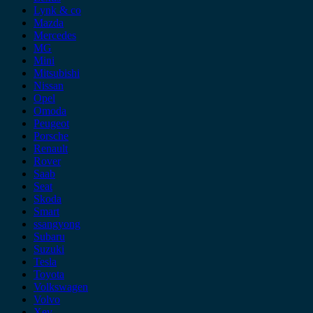
Lynk & co
Mazda
Mercedes
MG
Mini
Mitsubishi
Nissan
Opel
Omoda
Peugeot
Porsche
Renault
Rover
Saab
Seat
Skoda
Smart
ssangyong
Subaru
Suzuki
Tesla
Toyota
Volkswagen
Volvo
Xev