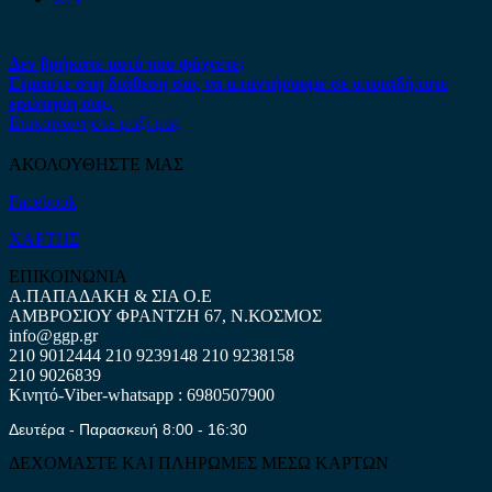
Δεν βρήκατε αυτό που ψάχνετε;
Είμαστε στη διάθεση σας να απαντήσουμε σε οποιαδήποτε
ερώτηση σας.
Επικοινωνήστε μαζί μας
ΑΚΟΛΟΥΘΗΣΤΕ ΜΑΣ
Facebook
ΧΑΡΤΗΣ
ΕΠΙΚΟΙΝΩΝΙΑ
Α.ΠΑΠΑΔΑΚΗ & ΣΙΑ Ο.Ε
ΑΜΒΡΟΣΙΟΥ ΦΡΑΝΤΖΗ 67, Ν.ΚΟΣΜΟΣ
info@ggp.gr
210 9012444
210 9239148
210 9238158
210 9026839
Κινητό-Viber-whatsapp : 6980507900
Δευτέρα - Παρασκευή 8:00 - 16:30
ΔΕΧΟΜΑΣΤΕ ΚΑΙ ΠΛΗΡΩΜΕΣ ΜΕΣΩ ΚΑΡΤΩΝ