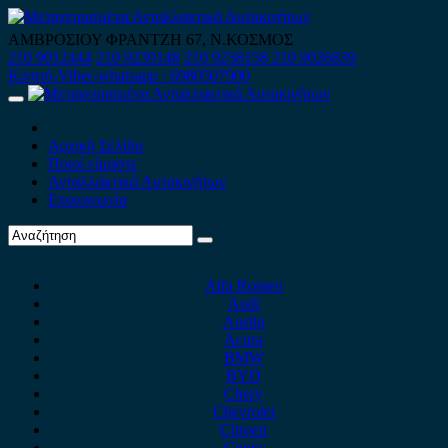
Skip
to
ΑΜΒΡΟΣΙΟΥ ΦΡΑΝΤΖΗ 67, Ν.ΚΟΣΜΟΣ
content
210 9012444
210 9239148
210 9238158
210 9026839
Κινητό-Viber-whatsapp : 6980507900
Primary
Menu
Αρχική Σελίδα
Ποιοί είμαστε
Ανταλλακτικά Αυτοκινήτων
Επικοινωνία
Alfa Romeo
Audi
Austin
Acura
BMW
BYD
Chery
Chevrolet
Citroen
Cupra