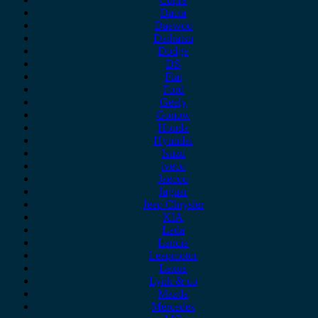
Dacia
Daewoo
Daihatsu
Dodge
DS
Fiat
Ford
Geely
Gonow
Honda
Hyundai
Isuzu
iveco
Jaecoo
Jaguar
Jeep Chrysler
KIA
Lada
Lancia
Leapmotor
Lexus
Lynk & co
Mazda
Mercedes