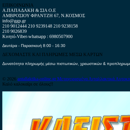
ΕΠΙΚΟΙΝΩΝΙΑ
Α.ΠΑΠΑΔΑΚΗ & ΣΙΑ Ο.Ε
ΑΜΒΡΟΣΙΟΥ ΦΡΑΝΤΖΗ 67, Ν.ΚΟΣΜΟΣ
info@ggp.gr
210 9012444
210 9239148
210 9238158
210 9026839
Κινητό-Viber-whatsapp : 6980507900
Δευτέρα - Παρασκευή 8:00 - 16:30
ΔΕΧΟΜΑΣΤΕ ΚΑΙ ΠΛΗΡΩΜΕΣ ΜΕΣΩ ΚΑΡΤΩΝ
Δυνατότητα πληρωμής μέσω πιστωτικών, χρεωστικών & προπληρωμέν
© 2026
antallaktika-online.gr
Μεταχειρισμένα Ανταλλακτικά Αυτοκι
Καλό καλοκαίρι σε όλους!!