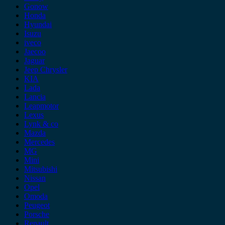
Gonow
Honda
Hyundai
Isuzu
iveco
Jaecoo
Jaguar
Jeep Chrysler
KIA
Lada
Lancia
Leapmotor
Lexus
Lynk & co
Mazda
Mercedes
MG
Mini
Mitsubishi
Nissan
Opel
Omoda
Peugeot
Porsche
Renault