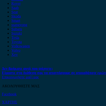
Rover
Saab
Seat
Skoda
Smart
ssangyong
Subaru
Suzuki
Tesla
Toyota
Volkswagen
Volvo
Xev
Δεν βρήκατε αυτό που ψάχνετε;
Είμαστε στη διάθεση σας να απαντήσουμε σε οποιαδήποτε ερώτ
Επικοινωνήστε μαζί μας
ΑΚΟΛΟΥΘΗΣΤΕ ΜΑΣ
Facebook
ΧΑΡΤΗΣ