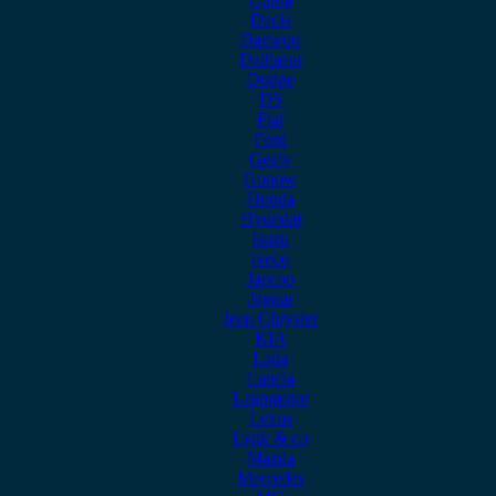
Dacia
Daewoo
Daihatsu
Dodge
DS
Fiat
Ford
Geely
Gonow
Honda
Hyundai
Isuzu
iveco
Jaecoo
Jaguar
Jeep Chrysler
KIA
Lada
Lancia
Leapmotor
Lexus
Lynk & co
Mazda
Mercedes