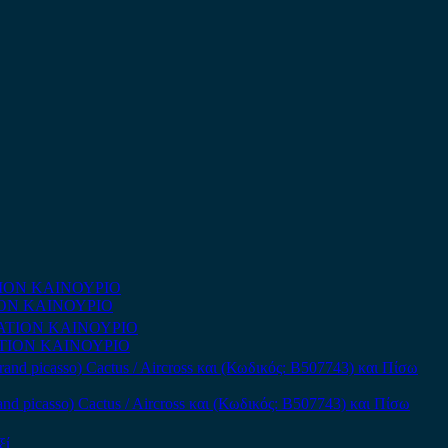
TATION ΚΑΙΝΟΥΡΙΟ
MITATION ΚΑΙΝΟΥΡΙΟ
and picasso) Cactus / Aircross και (Κωδικός: B507743) και Πίσω