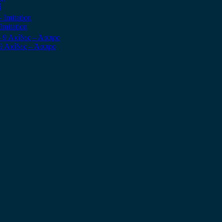
ί
mitation
9 Ακίδες – Άσπρο