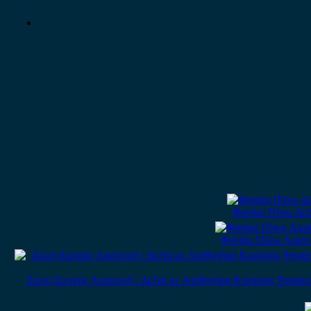
Φανάρι Πίσω Δεξ
Φανάρι Πίσω Αριστ
Ζώνη Εμπρός Αριστερή / Δεξιά με Αισθητήρα Κρούσης Peugeot 206