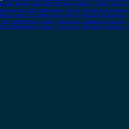
Renault Megane sedan 2002-2006 4πορτο (4θυρο) – Φανάρι πίσω Δεξ
 Megane sedan 2002-2006 4πορτο (4θυρο) – Φανάρι πίσω Αριστερό – I
2002-2008 Καθρέπτης Δεξιός – Ηλεκτρικός – Ηλεκτρική Ανάκληση – 