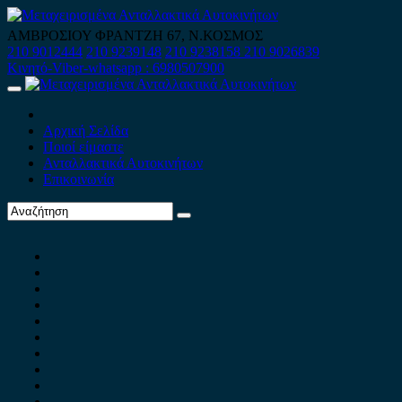
Skip
to
ΑΜΒΡΟΣΙΟΥ ΦΡΑΝΤΖΗ 67, Ν.ΚΟΣΜΟΣ
content
210 9012444
210 9239148
210 9238158
210 9026839
Κινητό-Viber-whatsapp : 6980507900
Primary
Menu
Αρχική Σελίδα
Ποιοί είμαστε
Ανταλλακτικά Αυτοκινήτων
Επικοινωνία