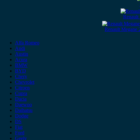
Renault
Renault Megane 
Alfa Romeo
Audi
Austin
Acura
BMW
BYD
Chery
Chevrolet
Citroen
Cupra
Dacia
Daewoo
Daihatsu
Dodge
DS
Fiat
Ford
Geely