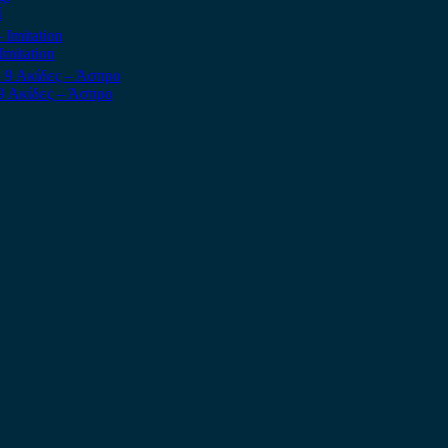
ί
mitation
9 Ακίδες – Άσπρο