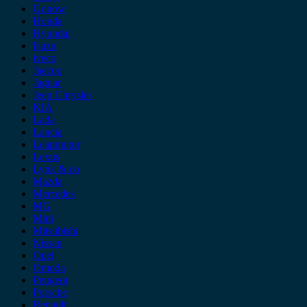
Gonow
Honda
Hyundai
Isuzu
iveco
Jaecoo
Jaguar
Jeep Chrysler
KIA
Lada
Lancia
Leapmotor
Lexus
Lynk & co
Mazda
Mercedes
MG
Mini
Mitsubishi
Nissan
Opel
Omoda
Peugeot
Porsche
Renault