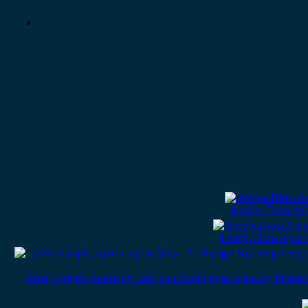
Φανάρι Πίσω Δεξ
Φανάρι Πίσω Αριστ
Ζώνη Εμπρός Αριστερή / Δεξιά με Αισθητήρα Κρούσης Peugeot 206