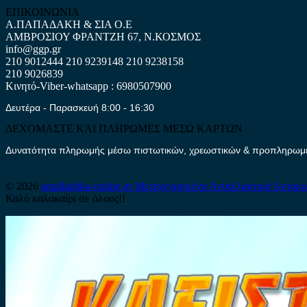
ΕΠΙΚΟΙΝΩΝΙΑ
Α.ΠΑΠΑΔΑΚΗ & ΣΙΑ Ο.Ε
ΑΜΒΡΟΣΙΟΥ ΦΡΑΝΤΖΗ 67, Ν.ΚΟΣΜΟΣ
info@ggp.gr
210 9012444
210 9239148
210 9238158
210 9026839
Κινητό-Viber-whatsapp : 6980507900
Δευτέρα - Παρασκευή 8:00 - 16:30
ΔΕΧΟΜΑΣΤΕ ΚΑΙ ΠΛΗΡΩΜΕΣ ΜΕΣΩ ΚΑΡΤΩΝ
Δυνατότητα πληρωμής μέσω πιστωτικών, χρεωστικών & προπληρωμέν
© 2026
antallaktika-online.gr
Μεταχειρισμένα Ανταλλακτικά Αυτοκι
Καλό καλοκαίρι σε όλους!!