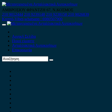
Skip
to
ΑΜΒΡΟΣΙΟΥ ΦΡΑΝΤΖΗ 67, Ν.ΚΟΣΜΟΣ
content
210 9012444
210 9239148
210 9238158
210 9026839
Κινητό-Viber-whatsapp : 6980507900
Primary
Menu
Αρχική Σελίδα
Ποιοί είμαστε
Ανταλλακτικά Αυτοκινήτων
Επικοινωνία