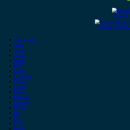
Renault
Renault Megane 
Alfa Romeo
Audi
Austin
Acura
BMW
BYD
Chery
Chevrolet
Citroen
Cupra
Dacia
Daewoo
Daihatsu
Dodge
DS
Fiat
Ford
Geely