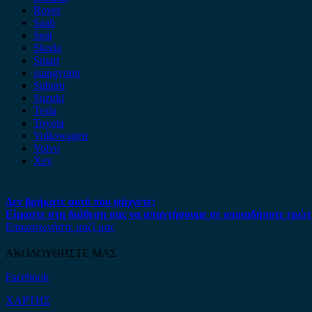
Rover
Saab
Seat
Skoda
Smart
ssangyong
Subaru
Suzuki
Tesla
Toyota
Volkswagen
Volvo
Xev
Δεν βρήκατε αυτό που ψάχνετε;
Είμαστε στη διάθεση σας να απαντήσουμε σε οποιαδήποτε ερώτ
Επικοινωνήστε μαζί μας
ΑΚΟΛΟΥΘΗΣΤΕ ΜΑΣ
Facebook
ΧΑΡΤΗΣ