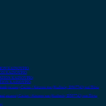
TATION ΚΑΙΝΟΥΡΙΟ
MITATION ΚΑΙΝΟΥΡΙΟ
and picasso) Cactus / Aircross και (Κωδικός: B507743) και Πίσω