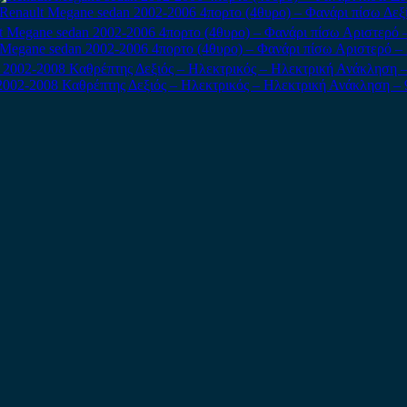
Renault Megane sedan 2002-2006 4πορτο (4θυρο) – Φανάρι πίσω Δεξ
 Megane sedan 2002-2006 4πορτο (4θυρο) – Φανάρι πίσω Αριστερό – I
2002-2008 Καθρέπτης Δεξιός – Ηλεκτρικός – Ηλεκτρική Ανάκληση – 