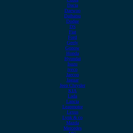
Dacia
Daewoo
Daihatsu
Dodge
DS
Fiat
Ford
Geely
Gonow
Honda
Hyundai
Isuzu
iveco
Jaecoo
Jaguar
Jeep Chrysler
KIA
Lada
Lancia
Leapmotor
Lexus
Lynk & co
Mazda
Mercedes