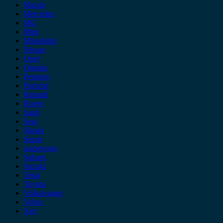
Mazda
Mercedes
MG
Mini
Mitsubishi
Nissan
Opel
Omoda
Peugeot
Porsche
Renault
Rover
Saab
Seat
Skoda
Smart
ssangyong
Subaru
Suzuki
Tesla
Toyota
Volkswagen
Volvo
Xev