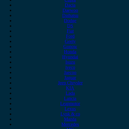
Dacia
Daewoo
Daihatsu
Dodge
DS
Fiat
Ford
Geely
Gonow
Honda
Hyundai
Isuzu
iveco
Jaecoo
Jaguar
Jeep Chrysler
KIA
Lada
Lancia
Leapmotor
Lexus
Lynk & co
Mazda
Mercedes