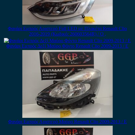
Φανάρι Εμπρός Αριστερό Full LED με Πλακέτα Renault Clio
2016-2019 (Κωδικό: 260603564R) / Ο ,
Φανάρι Εμπρός Δεξί Μαύρο Φόντο Renault Clio 2009-2013 / Ε
Φανάρι Εμπρός Αριστερό Μαύρο Renault Clio 2009-2013 / Ε