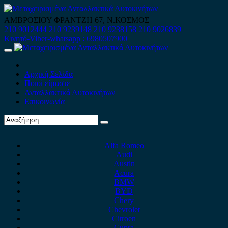
Skip
to
ΑΜΒΡΟΣΙΟΥ ΦΡΑΝΤΖΗ 67, Ν.ΚΟΣΜΟΣ
content
210 9012444
210 9239148
210 9238158
210 9026839
Κινητό-Viber-whatsapp : 6980507900
Primary
Menu
Αρχική Σελίδα
Ποιοί είμαστε
Ανταλλακτικά Αυτοκινήτων
Επικοινωνία
Alfa Romeo
Audi
Austin
Acura
BMW
BYD
Chery
Chevrolet
Citroen
Cupra