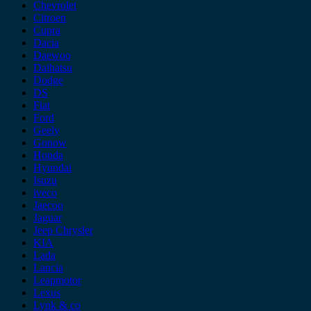
Chevrolet
Citroen
Cupra
Dacia
Daewoo
Daihatsu
Dodge
DS
Fiat
Ford
Geely
Gonow
Honda
Hyundai
Isuzu
iveco
Jaecoo
Jaguar
Jeep Chrysler
KIA
Lada
Lancia
Leapmotor
Lexus
Lynk & co