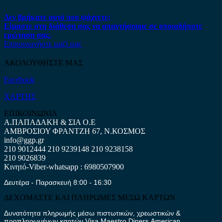
Δεν βρήκατε αυτό που ψάχνετε;
Είμαστε στη διάθεση σας να απαντήσουμε σε οποιαδήποτε
ερώτηση σας.
Επικοινωνήστε μαζί μας
ΑΚΟΛΟΥΘΗΣΤΕ ΜΑΣ
Facebook
ΧΑΡΤΗΣ
ΕΠΙΚΟΙΝΩΝΙΑ
Α.ΠΑΠΑΔΑΚΗ & ΣΙΑ Ο.Ε
ΑΜΒΡΟΣΙΟΥ ΦΡΑΝΤΖΗ 67, Ν.ΚΟΣΜΟΣ
info@ggp.gr
210 9012444
210 9239148
210 9238158
210 9026839
Κινητό-Viber-whatsapp : 6980507900
Δευτέρα - Παρασκευή 8:00 - 16:30
ΔΕΧΟΜΑΣΤΕ ΚΑΙ ΠΛΗΡΩΜΕΣ ΜΕΣΩ ΚΑΡΤΩΝ
Δυνατότητα πληρωμής μέσω πιστωτικών, χρεωστικών &
προπληρωμένων καρτών Visa,Maestro,Diners,American