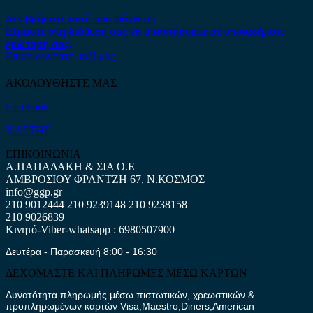
Δεν βρήκατε αυτό που ψάχνετε;
Είμαστε στη διάθεση σας να απαντήσουμε σε οποιαδήποτε
ερώτηση σας.
Επικοινωνήστε μαζί μας
ΑΚΟΛΟΥΘΗΣΤΕ ΜΑΣ
Facebook
ΧΑΡΤΗΣ
ΕΠΙΚΟΙΝΩΝΙΑ
Α.ΠΑΠΑΔΑΚΗ & ΣΙΑ Ο.Ε
ΑΜΒΡΟΣΙΟΥ ΦΡΑΝΤΖΗ 67, Ν.ΚΟΣΜΟΣ
info@ggp.gr
210 9012444
210 9239148
210 9238158
210 9026839
Κινητό-Viber-whatsapp : 6980507900
Δευτέρα - Παρασκευή 8:00 - 16:30
ΔΕΧΟΜΑΣΤΕ ΚΑΙ ΠΛΗΡΩΜΕΣ ΜΕΣΩ ΚΑΡΤΩΝ
Δυνατότητα πληρωμής μέσω πιστωτικών, χρεωστικών &
προπληρωμένων καρτών Visa,Maestro,Diners,American