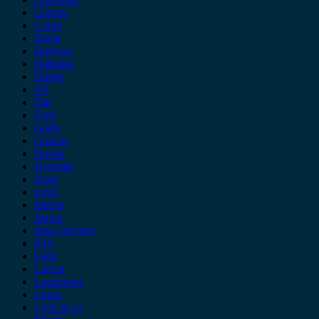
Citroen
Cupra
Dacia
Daewoo
Daihatsu
Dodge
DS
Fiat
Ford
Geely
Gonow
Honda
Hyundai
Isuzu
iveco
Jaecoo
Jaguar
Jeep Chrysler
KIA
Lada
Lancia
Leapmotor
Lexus
Lynk & co