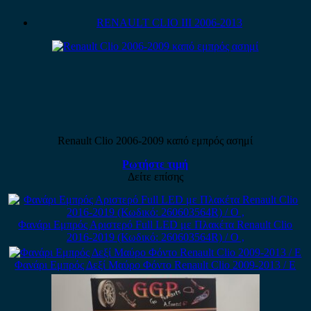
RENAULT CLIO III 2006-2013
Renault Clio 2006-2009 καπό εμπρός ασημί
Ρωτήστε τιμή
Δείτε επίσης
Φανάρι Εμπρός Αριστερό Full LED με Πλακέτα Renault Clio
2016-2019 (Κωδικό: 260603564R) / Ο ,
Φανάρι Εμπρός Δεξί Μαύρο Φόντο Renault Clio 2009-2013 / Ε