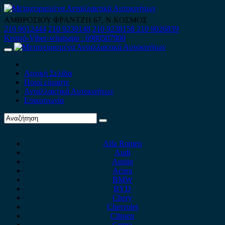
Skip
to
ΑΜΒΡΟΣΙΟΥ ΦΡΑΝΤΖΗ 67, Ν.ΚΟΣΜΟΣ
content
210 9012444
210 9239148
210 9238158
210 9026839
Κινητό-Viber-whatsapp : 6980507900
Primary
Menu
Αρχική Σελίδα
Ποιοί είμαστε
Ανταλλακτικά Αυτοκινήτων
Επικοινωνία
Alfa Romeo
Audi
Austin
Acura
BMW
BYD
Chery
Chevrolet
Citroen
Cupra