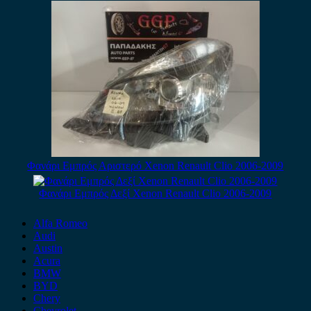
Φανάρι Εμπρός Αριστερό Xenon Renault Clio 2006-2009
Φανάρι Εμπρός Δεξί Xenon Renault Clio 2006-2009
Alfa Romeo
Audi
Austin
Acura
BMW
BYD
Chery
Chevrolet