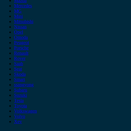
Mazda
Mercedes
MG
Mini
Mitsubishi
Nissan
Opel
Omoda
Peugeot
Porsche
Renault
Rover
Saab
Seat
Skoda
Smart
ssangyong
Subaru
Suzuki
Tesla
Toyota
Volkswagen
Volvo
Xev