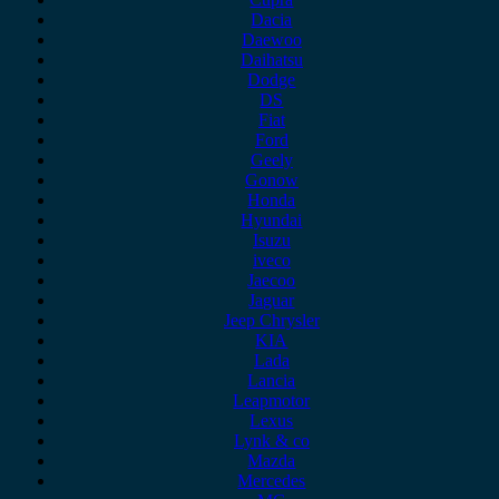
Dacia
Daewoo
Daihatsu
Dodge
DS
Fiat
Ford
Geely
Gonow
Honda
Hyundai
Isuzu
iveco
Jaecoo
Jaguar
Jeep Chrysler
KIA
Lada
Lancia
Leapmotor
Lexus
Lynk & co
Mazda
Mercedes