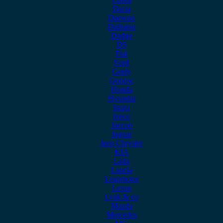
Dacia
Daewoo
Daihatsu
Dodge
DS
Fiat
Ford
Geely
Gonow
Honda
Hyundai
Isuzu
iveco
Jaecoo
Jaguar
Jeep Chrysler
KIA
Lada
Lancia
Leapmotor
Lexus
Lynk & co
Mazda
Mercedes