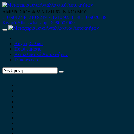
Skip
to
ΑΜΒΡΟΣΙΟΥ ΦΡΑΝΤΖΗ 67, Ν.ΚΟΣΜΟΣ
content
210 9012444
210 9239148
210 9238158
210 9026839
Κινητό-Viber-whatsapp : 6980507900
Primary
Menu
Αρχική Σελίδα
Ποιοί είμαστε
Ανταλλακτικά Αυτοκινήτων
Επικοινωνία