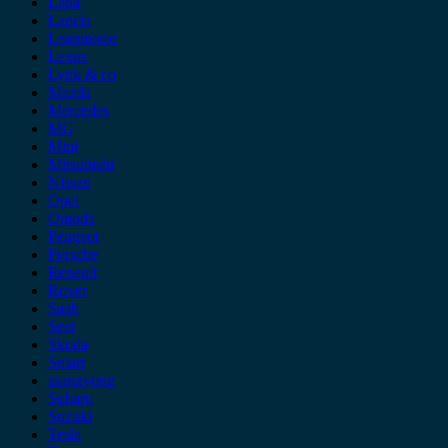
Lada
Lancia
Leapmotor
Lexus
Lynk & co
Mazda
Mercedes
MG
Mini
Mitsubishi
Nissan
Opel
Omoda
Peugeot
Porsche
Renault
Rover
Saab
Seat
Skoda
Smart
ssangyong
Subaru
Suzuki
Tesla