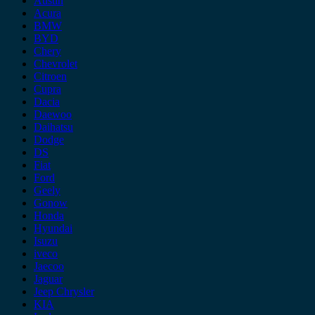
Austin
Acura
BMW
BYD
Chery
Chevrolet
Citroen
Cupra
Dacia
Daewoo
Daihatsu
Dodge
DS
Fiat
Ford
Geely
Gonow
Honda
Hyundai
Isuzu
iveco
Jaecoo
Jaguar
Jeep Chrysler
KIA