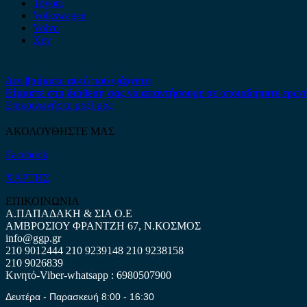
Toyota
Volkswagen
Volvo
Xev
Δεν βρήκατε αυτό που ψάχνετε;
Είμαστε στη διάθεση σας να απαντήσουμε σε οποιαδήποτε ερώτ
Επικοινωνήστε μαζί μας
ΑΚΟΛΟΥΘΗΣΤΕ ΜΑΣ
Facebook
ΧΑΡΤΗΣ
ΕΠΙΚΟΙΝΩΝΙΑ
Α.ΠΑΠΑΔΑΚΗ & ΣΙΑ Ο.Ε
ΑΜΒΡΟΣΙΟΥ ΦΡΑΝΤΖΗ 67, Ν.ΚΟΣΜΟΣ
info@ggp.gr
210 9012444
210 9239148
210 9238158
210 9026839
Κινητό-Viber-whatsapp : 6980507900
Δευτέρα - Παρασκευή 8:00 - 16:30