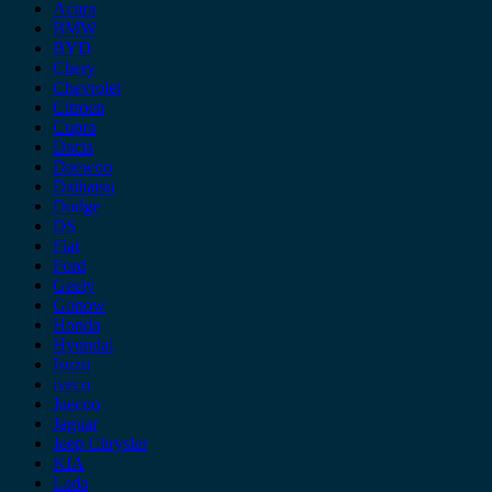
Acura
BMW
BYD
Chery
Chevrolet
Citroen
Cupra
Dacia
Daewoo
Daihatsu
Dodge
DS
Fiat
Ford
Geely
Gonow
Honda
Hyundai
Isuzu
iveco
Jaecoo
Jaguar
Jeep Chrysler
KIA
Lada