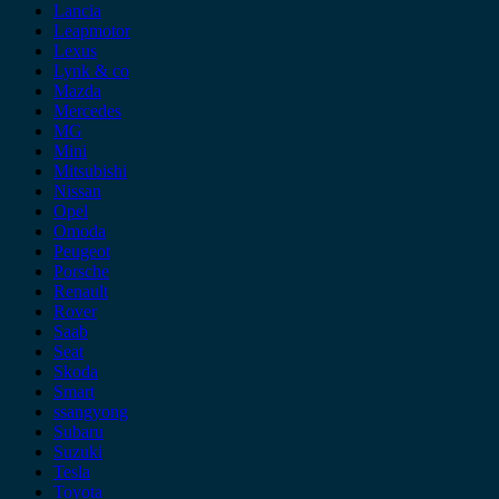
Lancia
Leapmotor
Lexus
Lynk & co
Mazda
Mercedes
MG
Mini
Mitsubishi
Nissan
Opel
Omoda
Peugeot
Porsche
Renault
Rover
Saab
Seat
Skoda
Smart
ssangyong
Subaru
Suzuki
Tesla
Toyota