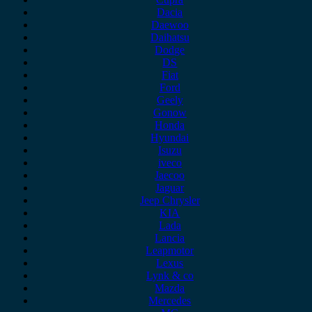
Dacia
Daewoo
Daihatsu
Dodge
DS
Fiat
Ford
Geely
Gonow
Honda
Hyundai
Isuzu
iveco
Jaecoo
Jaguar
Jeep Chrysler
KIA
Lada
Lancia
Leapmotor
Lexus
Lynk & co
Mazda
Mercedes