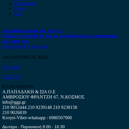
Volkswagen
Volvo
Xev
Δεν βρήκατε αυτό που ψάχνετε;
Είμαστε στη διάθεση σας να απαντήσουμε σε οποιαδήποτε
ερώτηση σας.
Επικοινωνήστε μαζί μας
ΑΚΟΛΟΥΘΗΣΤΕ ΜΑΣ
Facebook
ΧΑΡΤΗΣ
ΕΠΙΚΟΙΝΩΝΙΑ
Α.ΠΑΠΑΔΑΚΗ & ΣΙΑ Ο.Ε
ΑΜΒΡΟΣΙΟΥ ΦΡΑΝΤΖΗ 67, Ν.ΚΟΣΜΟΣ
info@ggp.gr
210 9012444
210 9239148
210 9238158
210 9026839
Κινητό-Viber-whatsapp : 6980507900
Δευτέρα - Παρασκευή 8:00 - 16:30