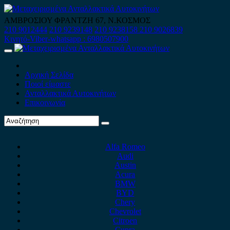
Skip
to
ΑΜΒΡΟΣΙΟΥ ΦΡΑΝΤΖΗ 67, Ν.ΚΟΣΜΟΣ
content
210 9012444
210 9239148
210 9238158
210 9026839
Κινητό-Viber-whatsapp : 6980507900
Primary
Menu
Αρχική Σελίδα
Ποιοί είμαστε
Ανταλλακτικά Αυτοκινήτων
Επικοινωνία
Alfa Romeo
Audi
Austin
Acura
BMW
BYD
Chery
Chevrolet
Citroen
Cupra