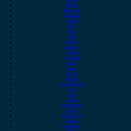
Dacia
Daewoo
Daihatsu
Dodge
DS
Fiat
Ford
Geely
Gonow
Honda
Hyundai
Isuzu
iveco
Jaecoo
Jaguar
Jeep Chrysler
KIA
Lada
Lancia
Leapmotor
Lexus
Lynk & co
Mazda
Mercedes