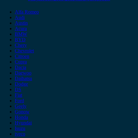
Alfa Romeo
Audi
Austin
Acura
BMW
BYD
Chery
Chevrolet
Citroen
Cupra
Dacia
Daewoo
Daihatsu
Dodge
DS
Fiat
Ford
Geely
Gonow
Honda
Hyundai
Isuzu
iveco