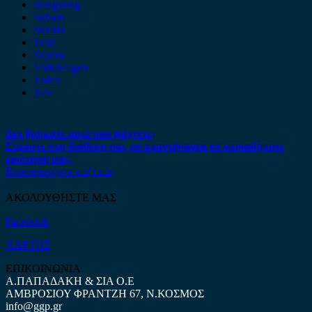
ssangyong
Subaru
Suzuki
Tesla
Toyota
Volkswagen
Volvo
Xev
Δεν βρήκατε αυτό που ψάχνετε;
Είμαστε στη διάθεση σας να απαντήσουμε σε οποιαδήποτε
ερώτηση σας.
Επικοινωνήστε μαζί μας
ΑΚΟΛΟΥΘΗΣΤΕ ΜΑΣ
Facebook
ΧΑΡΤΗΣ
ΕΠΙΚΟΙΝΩΝΙΑ
Α.ΠΑΠΑΔΑΚΗ & ΣΙΑ Ο.Ε
ΑΜΒΡΟΣΙΟΥ ΦΡΑΝΤΖΗ 67, Ν.ΚΟΣΜΟΣ
info@ggp.gr