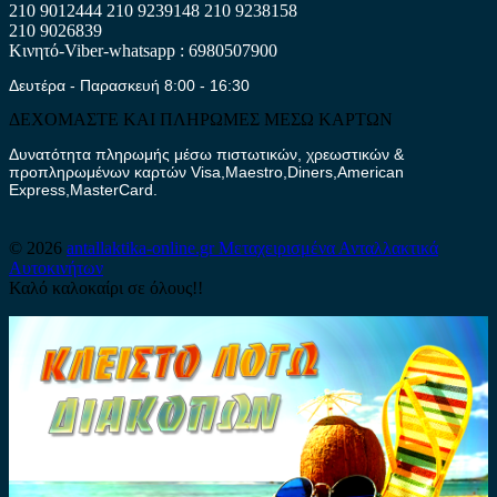
210 9012444
210 9239148
210 9238158
210 9026839
Κινητό-Viber-whatsapp : 6980507900
Δευτέρα - Παρασκευή 8:00 - 16:30
ΔΕΧΟΜΑΣΤΕ ΚΑΙ ΠΛΗΡΩΜΕΣ ΜΕΣΩ ΚΑΡΤΩΝ
Δυνατότητα πληρωμής μέσω πιστωτικών, χρεωστικών &
προπληρωμένων καρτών Visa,Maestro,Diners,American
Express,MasterCard.
© 2026
antallaktika-online.gr
Μεταχειρισμένα Ανταλλακτικά
Αυτοκινήτων
Καλό καλοκαίρι σε όλους!!