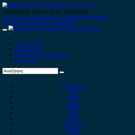
Skip
to
ΑΜΒΡΟΣΙΟΥ ΦΡΑΝΤΖΗ 67, Ν.ΚΟΣΜΟΣ
content
210 9012444
210 9239148
210 9238158
210 9026839
Κινητό-Viber-whatsapp : 6980507900
Primary
Menu
Αρχική Σελίδα
Ποιοί είμαστε
Ανταλλακτικά Αυτοκινήτων
Επικοινωνία
Alfa Romeo
Audi
Austin
Acura
BMW
BYD
Chery
Chevrolet
Citroen
Cupra