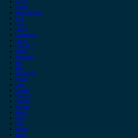
Jaecoo
Jaguar
Jeep Chrysler
KIA
Lada
Lancia
Leapmotor
Lexus
Lynk & co
Mazda
Mercedes
MG
Mini
Mitsubishi
Nissan
Opel
Omoda
Peugeot
Porsche
Renault
Rover
Saab
Seat
Skoda
Smart