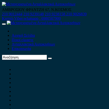
Skip
to
ΑΜΒΡΟΣΙΟΥ ΦΡΑΝΤΖΗ 67, Ν.ΚΟΣΜΟΣ
content
210 9012444
210 9239148
210 9238158
210 9026839
Κινητό-Viber-whatsapp : 6980507900
Primary
Menu
Αρχική Σελίδα
Ποιοί είμαστε
Ανταλλακτικά Αυτοκινήτων
Επικοινωνία