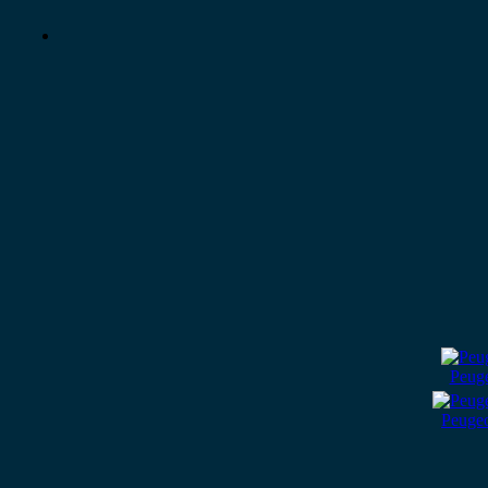
Peug
Peuge