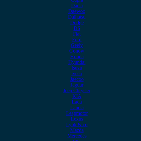
Dacia
Daewoo
Daihatsu
Dodge
DS
Fiat
Ford
Geely
Gonow
Honda
Hyundai
Isuzu
iveco
Jaecoo
Jaguar
Jeep Chrysler
KIA
Lada
Lancia
Leapmotor
Lexus
Lynk & co
Mazda
Mercedes