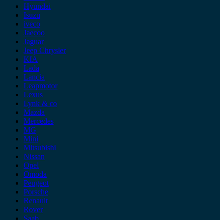
Hyundai
Isuzu
iveco
Jaecoo
Jaguar
Jeep Chrysler
KIA
Lada
Lancia
Leapmotor
Lexus
Lynk & co
Mazda
Mercedes
MG
Mini
Mitsubishi
Nissan
Opel
Omoda
Peugeot
Porsche
Renault
Rover
Saab