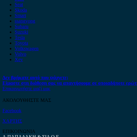
Seat
Skoda
Smart
ssangyong
Subaru
Suzuki
Tesla
Toyota
Volkswagen
Volvo
Xev
Δεν βρήκατε αυτό που ψάχνετε;
Είμαστε στη διάθεση σας να απαντήσουμε σε οποιαδήποτε ερώτ
Επικοινωνήστε μαζί μας
ΑΚΟΛΟΥΘΗΣΤΕ ΜΑΣ
Facebook
ΧΑΡΤΗΣ
ΕΠΙΚΟΙΝΩΝΙΑ
Α.ΠΑΠΑΔΑΚΗ & ΣΙΑ Ο.Ε