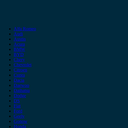
Alfa Romeo
Audi
Austin
Acura
BMW
BYD
Chery
Chevrolet
Citroen
Cupra
Dacia
Daewoo
Daihatsu
Dodge
DS
Fiat
Ford
Geely
Gonow
Honda