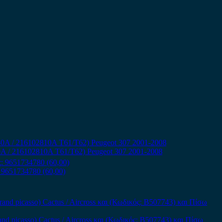
A / 216102810A T61/T62) Peugeot 307 2001-2008
 9651734780 (60,00)
and picasso) Cactus / Aircross και (Κωδικός: B507743) και Πίσω