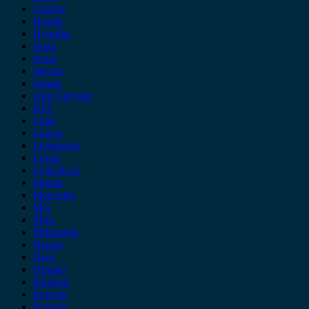
Gonow
Honda
Hyundai
Isuzu
iveco
Jaecoo
Jaguar
Jeep Chrysler
KIA
Lada
Lancia
Leapmotor
Lexus
Lynk & co
Mazda
Mercedes
MG
Mini
Mitsubishi
Nissan
Opel
Omoda
Peugeot
Porsche
Renault