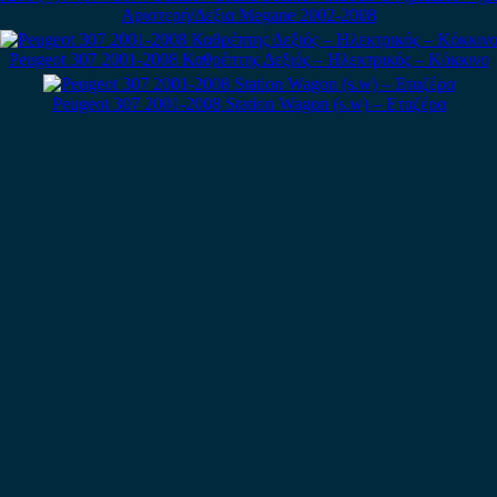
Αριστερή/Δεξια Megane 2002-2008
Peugeot 307 2001-2008 Καθρέπτης Δεξιός – Ηλεκτρικός – Κόκκινο
Peugeot 307 2001-2008 Station Wagon (s.w) – Εταζέρα