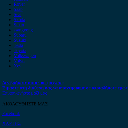
Rover
Saab
Seat
Skoda
Smart
ssangyong
Subaru
Suzuki
Tesla
Toyota
Volkswagen
Volvo
Xev
Δεν βρήκατε αυτό που ψάχνετε;
Είμαστε στη διάθεση σας να απαντήσουμε σε οποιαδήποτε ερώτ
Επικοινωνήστε μαζί μας
ΑΚΟΛΟΥΘΗΣΤΕ ΜΑΣ
Facebook
ΧΑΡΤΗΣ