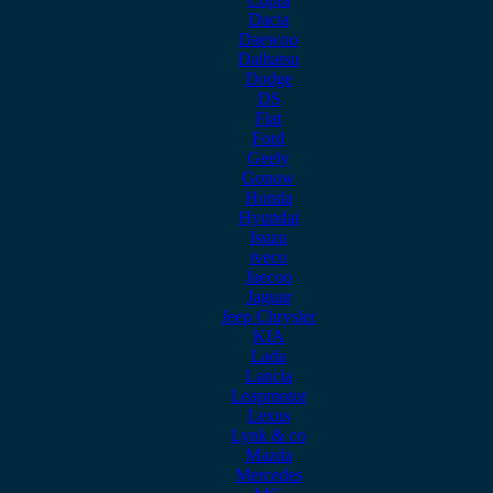
Dacia
Daewoo
Daihatsu
Dodge
DS
Fiat
Ford
Geely
Gonow
Honda
Hyundai
Isuzu
iveco
Jaecoo
Jaguar
Jeep Chrysler
KIA
Lada
Lancia
Leapmotor
Lexus
Lynk & co
Mazda
Mercedes