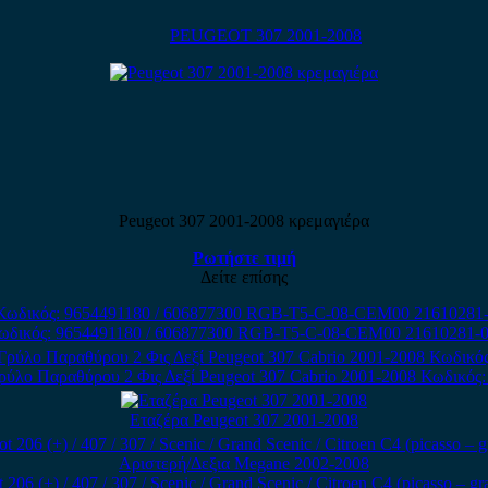
PEUGEOT 307 2001-2008
Peugeot 307 2001-2008 κρεμαγιέρα
Ρωτήστε τιμή
Δείτε επίσης
Κωδικός: 9654491180 / 606877300 RGB-T5-C-08-CEM00 21610281-0
ύλο Παραθύρου 2 Φις Δεξί Peugeot 307 Cabrio 2001-2008 Κωδικός:
Εταζέρα Peugeot 307 2001-2008
 (+) / 407 / 307 / Scenic / Grand Scenic / Citroen C4 (picasso – gr