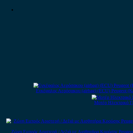
Εγκέφαλος Αερόσακου (airbag) (ECU) Peugeot (
Μοτέρ Ηλεκτρικό Γρ
Ζώνη Εμπρός Αριστερή / Δεξιά με Αισθητήρα Κρούσης Peugeot 206