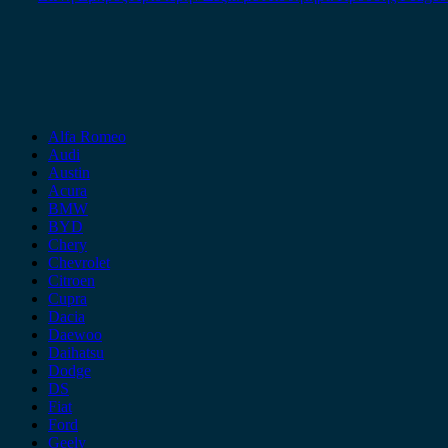
Alfa Romeo
Audi
Austin
Acura
BMW
BYD
Chery
Chevrolet
Citroen
Cupra
Dacia
Daewoo
Daihatsu
Dodge
DS
Fiat
Ford
Geely