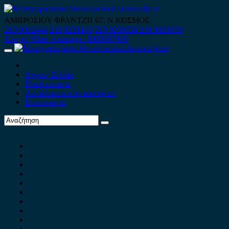
Skip
to
ΑΜΒΡΟΣΙΟΥ ΦΡΑΝΤΖΗ 67, Ν.ΚΟΣΜΟΣ
content
210 9012444
210 9239148
210 9238158
210 9026839
Κινητό-Viber-whatsapp : 6980507900
Primary
Menu
Αρχική Σελίδα
Ποιοί είμαστε
Ανταλλακτικά Αυτοκινήτων
Επικοινωνία