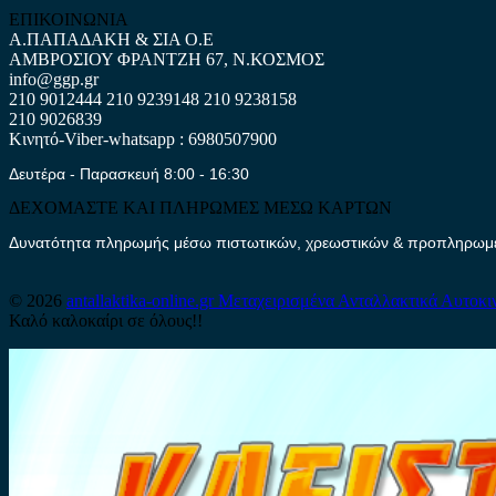
ΕΠΙΚΟΙΝΩΝΙΑ
Α.ΠΑΠΑΔΑΚΗ & ΣΙΑ Ο.Ε
ΑΜΒΡΟΣΙΟΥ ΦΡΑΝΤΖΗ 67, Ν.ΚΟΣΜΟΣ
info@ggp.gr
210 9012444
210 9239148
210 9238158
210 9026839
Κινητό-Viber-whatsapp : 6980507900
Δευτέρα - Παρασκευή 8:00 - 16:30
ΔΕΧΟΜΑΣΤΕ ΚΑΙ ΠΛΗΡΩΜΕΣ ΜΕΣΩ ΚΑΡΤΩΝ
Δυνατότητα πληρωμής μέσω πιστωτικών, χρεωστικών & προπληρωμέν
© 2026
antallaktika-online.gr
Μεταχειρισμένα Ανταλλακτικά Αυτοκι
Καλό καλοκαίρι σε όλους!!