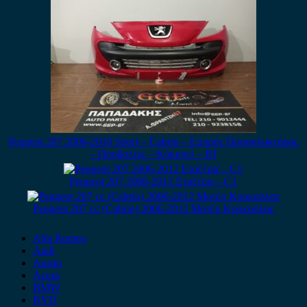
Peugeot 207 2006-2010 Sport – Cabrio – Εμπρός Προφυλακτήρας
– Προβολείς – Κόκκινο – ΙΠ
Peugeot 207 2006-2012 Εταζέρα – C1
Peugeot 207 cc (Cabrio) 2006-2012 Μοτέρ Κουκούλας
Alfa Romeo
Audi
Austin
Acura
BMW
BYD