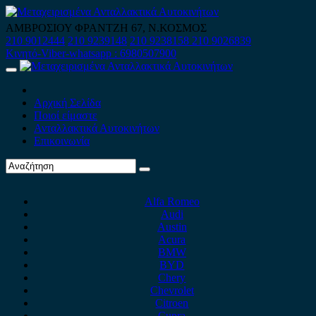
Skip
to
ΑΜΒΡΟΣΙΟΥ ΦΡΑΝΤΖΗ 67, Ν.ΚΟΣΜΟΣ
content
210 9012444
210 9239148
210 9238158
210 9026839
Κινητό-Viber-whatsapp : 6980507900
Primary
Menu
Αρχική Σελίδα
Ποιοί είμαστε
Ανταλλακτικά Αυτοκινήτων
Επικοινωνία
Alfa Romeo
Audi
Austin
Acura
BMW
BYD
Chery
Chevrolet
Citroen
Cupra