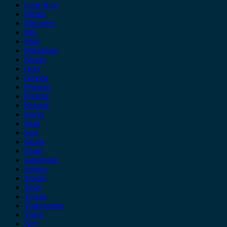
Lynk & co
Mazda
Mercedes
MG
Mini
Mitsubishi
Nissan
Opel
Omoda
Peugeot
Porsche
Renault
Rover
Saab
Seat
Skoda
Smart
ssangyong
Subaru
Suzuki
Tesla
Toyota
Volkswagen
Volvo
Xev