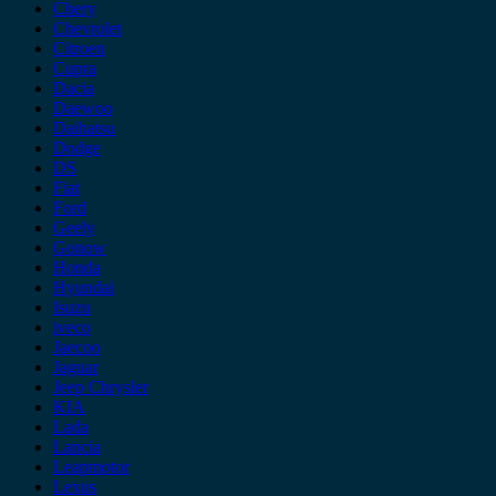
Chery
Chevrolet
Citroen
Cupra
Dacia
Daewoo
Daihatsu
Dodge
DS
Fiat
Ford
Geely
Gonow
Honda
Hyundai
Isuzu
iveco
Jaecoo
Jaguar
Jeep Chrysler
KIA
Lada
Lancia
Leapmotor
Lexus