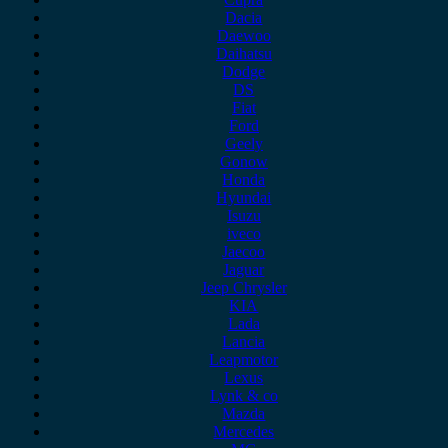
Dacia
Daewoo
Daihatsu
Dodge
DS
Fiat
Ford
Geely
Gonow
Honda
Hyundai
Isuzu
iveco
Jaecoo
Jaguar
Jeep Chrysler
KIA
Lada
Lancia
Leapmotor
Lexus
Lynk & co
Mazda
Mercedes