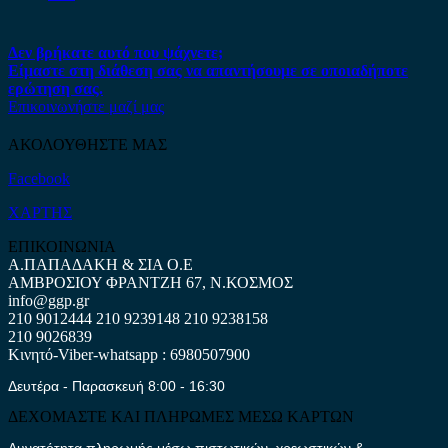
Δεν βρήκατε αυτό που ψάχνετε;
Είμαστε στη διάθεση σας να απαντήσουμε σε οποιαδήποτε
ερώτηση σας.
Επικοινωνήστε μαζί μας
ΑΚΟΛΟΥΘΗΣΤΕ ΜΑΣ
Facebook
ΧΑΡΤΗΣ
ΕΠΙΚΟΙΝΩΝΙΑ
Α.ΠΑΠΑΔΑΚΗ & ΣΙΑ Ο.Ε
ΑΜΒΡΟΣΙΟΥ ΦΡΑΝΤΖΗ 67, Ν.ΚΟΣΜΟΣ
info@ggp.gr
210 9012444
210 9239148
210 9238158
210 9026839
Κινητό-Viber-whatsapp : 6980507900
Δευτέρα - Παρασκευή 8:00 - 16:30
ΔΕΧΟΜΑΣΤΕ ΚΑΙ ΠΛΗΡΩΜΕΣ ΜΕΣΩ ΚΑΡΤΩΝ
Δυνατότητα πληρωμής μέσω πιστωτικών, χρεωστικών &