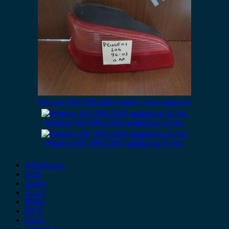
Peugeot 106 1996-2003 φανάρι πίσω αριστερό
Peugeot 106 1996-2003 προβολέας δεξιός
Peugeot 106 1996-2003 προβολέας δεξιός
Alfa Romeo
Audi
Austin
Acura
BMW
BYD
Chery