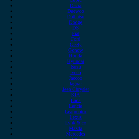
Dacia
Daewoo
Daihatsu
Dodge
DS
Fiat
Ford
Geely
Gonow
Honda
Hyundai
Isuzu
iveco
Jaecoo
Jaguar
Jeep Chrysler
KIA
Lada
Lancia
Leapmotor
Lexus
Lynk & co
Mazda
Mercedes