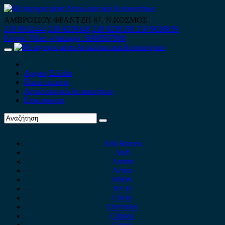
Skip
to
ΑΜΒΡΟΣΙΟΥ ΦΡΑΝΤΖΗ 67, Ν.ΚΟΣΜΟΣ
content
210 9012444
210 9239148
210 9238158
210 9026839
Κινητό-Viber-whatsapp : 6980507900
Primary
Menu
Αρχική Σελίδα
Ποιοί είμαστε
Ανταλλακτικά Αυτοκινήτων
Επικοινωνία
Alfa Romeo
Audi
Austin
Acura
BMW
BYD
Chery
Chevrolet
Citroen
Cupra