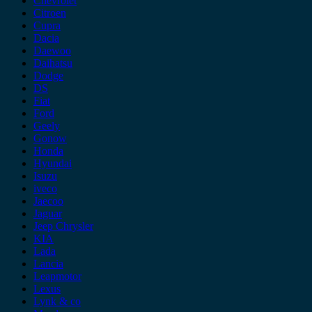
Chevrolet
Citroen
Cupra
Dacia
Daewoo
Daihatsu
Dodge
DS
Fiat
Ford
Geely
Gonow
Honda
Hyundai
Isuzu
iveco
Jaecoo
Jaguar
Jeep Chrysler
KIA
Lada
Lancia
Leapmotor
Lexus
Lynk & co