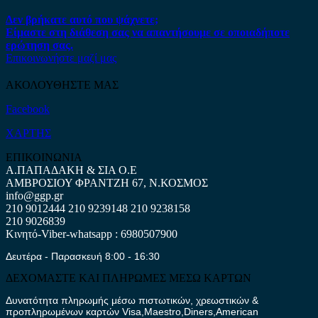
Δεν βρήκατε αυτό που ψάχνετε;
Είμαστε στη διάθεση σας να απαντήσουμε σε οποιαδήποτε
ερώτηση σας.
Επικοινωνήστε μαζί μας
ΑΚΟΛΟΥΘΗΣΤΕ ΜΑΣ
Facebook
ΧΑΡΤΗΣ
ΕΠΙΚΟΙΝΩΝΙΑ
Α.ΠΑΠΑΔΑΚΗ & ΣΙΑ Ο.Ε
ΑΜΒΡΟΣΙΟΥ ΦΡΑΝΤΖΗ 67, Ν.ΚΟΣΜΟΣ
info@ggp.gr
210 9012444
210 9239148
210 9238158
210 9026839
Κινητό-Viber-whatsapp : 6980507900
Δευτέρα - Παρασκευή 8:00 - 16:30
ΔΕΧΟΜΑΣΤΕ ΚΑΙ ΠΛΗΡΩΜΕΣ ΜΕΣΩ ΚΑΡΤΩΝ
Δυνατότητα πληρωμής μέσω πιστωτικών, χρεωστικών &
προπληρωμένων καρτών Visa,Maestro,Diners,American