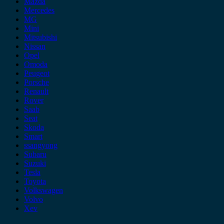
Mazda
Mercedes
MG
Mini
Mitsubishi
Nissan
Opel
Omoda
Peugeot
Porsche
Renault
Rover
Saab
Seat
Skoda
Smart
ssangyong
Subaru
Suzuki
Tesla
Toyota
Volkswagen
Volvo
Xev