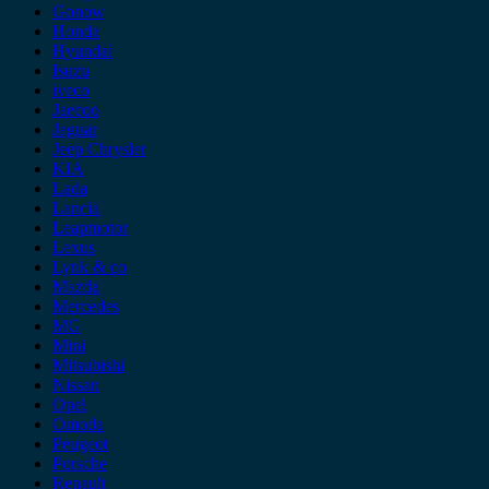
Gonow
Honda
Hyundai
Isuzu
iveco
Jaecoo
Jaguar
Jeep Chrysler
KIA
Lada
Lancia
Leapmotor
Lexus
Lynk & co
Mazda
Mercedes
MG
Mini
Mitsubishi
Nissan
Opel
Omoda
Peugeot
Porsche
Renault