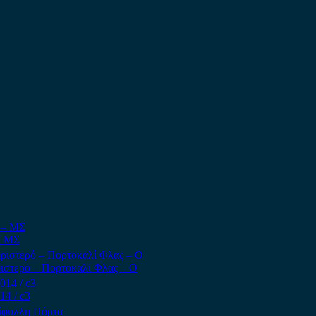
– ΜΣ
Αριστερό – Πορτοκαλί Φλας – Ο
14 / c3