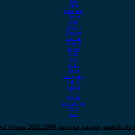
MG
Mini
Mitsubishi
Nissan
Opel
Omoda
Peugeot
Porsche
Renault
Rover
Saab
Seat
Skoda
Smart
ssangyong
Subaru
Suzuki
Tesla
Toyota
Volkswagen
Volvo
Xev
el vivaro 2002-2006 μετώπη εμπρός κομπλέ άσ