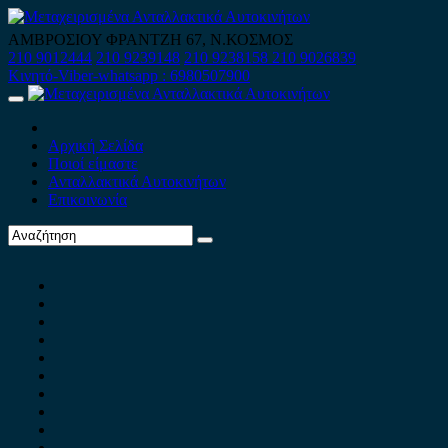
Skip
to
ΑΜΒΡΟΣΙΟΥ ΦΡΑΝΤΖΗ 67, Ν.ΚΟΣΜΟΣ
content
210 9012444
210 9239148
210 9238158
210 9026839
Κινητό-Viber-whatsapp : 6980507900
Primary
Menu
Αρχική Σελίδα
Ποιοί είμαστε
Ανταλλακτικά Αυτοκινήτων
Επικοινωνία