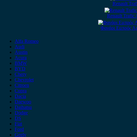
Renault Tra
Renault Trafic
Φανάρι Εμπρός Αρι
Alfa Romeo
Audi
Austin
Acura
BMW
BYD
Chery
Chevrolet
Citroen
Cupra
Dacia
Daewoo
Daihatsu
Dodge
DS
Fiat
Ford
Geely