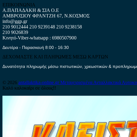
ΕΠΙΚΟΙΝΩΝΙΑ
Α.ΠΑΠΑΔΑΚΗ & ΣΙΑ Ο.Ε
ΑΜΒΡΟΣΙΟΥ ΦΡΑΝΤΖΗ 67, Ν.ΚΟΣΜΟΣ
info@ggp.gr
210 9012444
210 9239148
210 9238158
210 9026839
Κινητό-Viber-whatsapp : 6980507900
Δευτέρα - Παρασκευή 8:00 - 16:30
ΔΕΧΟΜΑΣΤΕ ΚΑΙ ΠΛΗΡΩΜΕΣ ΜΕΣΩ ΚΑΡΤΩΝ
Δυνατότητα πληρωμής μέσω πιστωτικών, χρεωστικών & προπληρωμέν
© 2026
antallaktika-online.gr
Μεταχειρισμένα Ανταλλακτικά Αυτοκι
Καλό καλοκαίρι σε όλους!!