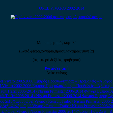
OPEL VIVARO 2002-2014
Μετώπη εμπρός κομπλέ
(Καπό,φτερά,φανάρια,προφυλακτήρας,ψυγεία)
(όχι φτερό δεξί,όχι τραβέρσα)
Ρωτήστε τιμή
Δείτε επίσης
l Vivaro 2002-2006 Εμπρός Προφυλακτήρας – Προβολείς – Άβαφος 
ult Trafic 2006-2014 / Nissan Primastar 2006-2014 Φανάρι Εμπρός 
 Δεξί Φανάρι Opel Vivaro / Renault Trafic / Nissan Primastar 2006-20