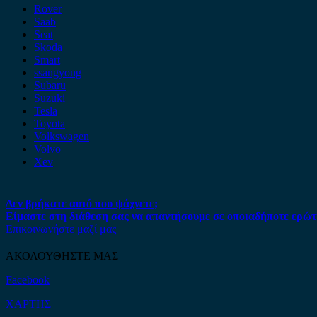
Rover
Saab
Seat
Skoda
Smart
ssangyong
Subaru
Suzuki
Tesla
Toyota
Volkswagen
Volvo
Xev
Δεν βρήκατε αυτό που ψάχνετε;
Είμαστε στη διάθεση σας να απαντήσουμε σε οποιαδήποτε ερώτ
Επικοινωνήστε μαζί μας
ΑΚΟΛΟΥΘΗΣΤΕ ΜΑΣ
Facebook
ΧΑΡΤΗΣ