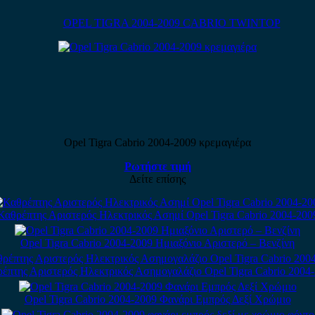
OPEL TIGRA 2004-2009 CABRIO TWINTOP
Opel Tigra Cabrio 2004-2009 κρεμαγιέρα
Ρωτήστε τιμή
Δείτε επίσης
Καθρέπτης Αριστερός Ηλεκτρικός Ασημί Opel Tigra Cabrio 2004-200
Opel Tigra Cabrio 2004-2009 Ημιαξόνιο Αριστερό – Βενζίνη
έπτης Αριστερός Ηλεκτρικός Ασημογαλάζιο Opel Tigra Cabrio 2004
Opel Tigra Cabrio 2004-2009 Φανάρι Εμπρός Δεξί Χρώμιο