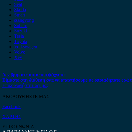
Seat
Skoda
Smart
ssangyong
Subaru
Suzuki
Tesla
Toyota
Volkswagen
Volvo
Xev
Δεν βρήκατε αυτό που ψάχνετε;
Είμαστε στη διάθεση σας να απαντήσουμε σε οποιαδήποτε ερώτ
Επικοινωνήστε μαζί μας
ΑΚΟΛΟΥΘΗΣΤΕ ΜΑΣ
Facebook
ΧΑΡΤΗΣ
ΕΠΙΚΟΙΝΩΝΙΑ
Α.ΠΑΠΑΔΑΚΗ & ΣΙΑ Ο.Ε