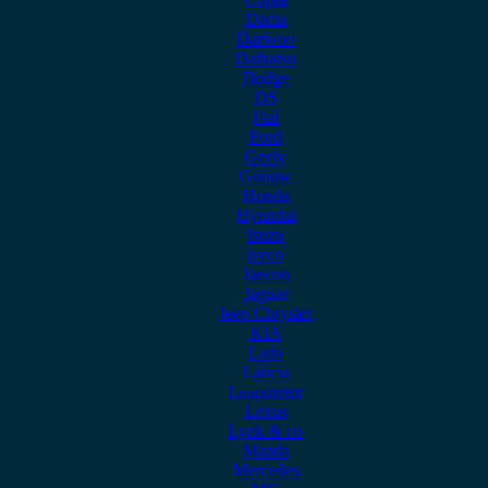
Dacia
Daewoo
Daihatsu
Dodge
DS
Fiat
Ford
Geely
Gonow
Honda
Hyundai
Isuzu
iveco
Jaecoo
Jaguar
Jeep Chrysler
KIA
Lada
Lancia
Leapmotor
Lexus
Lynk & co
Mazda
Mercedes