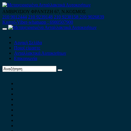
Skip
to
ΑΜΒΡΟΣΙΟΥ ΦΡΑΝΤΖΗ 67, Ν.ΚΟΣΜΟΣ
content
210 9012444
210 9239148
210 9238158
210 9026839
Κινητό-Viber-whatsapp : 6980507900
Primary
Menu
Αρχική Σελίδα
Ποιοί είμαστε
Ανταλλακτικά Αυτοκινήτων
Επικοινωνία