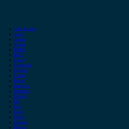
Alfa Romeo
Audi
Austin
Acura
BMW
BYD
Chery
Chevrolet
Citroen
Cupra
Dacia
Daewoo
Daihatsu
Dodge
DS
Fiat
Ford
Geely
Gonow
Honda