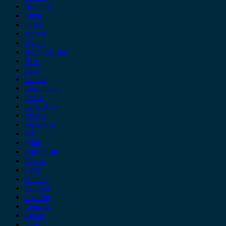
Hyundai
Isuzu
iveco
Jaecoo
Jaguar
Jeep Chrysler
KIA
Lada
Lancia
Leapmotor
Lexus
Lynk & co
Mazda
Mercedes
MG
Mini
Mitsubishi
Nissan
Opel
Omoda
Peugeot
Porsche
Renault
Rover
Saab