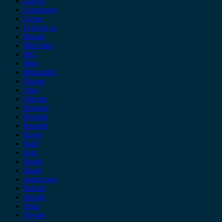
Lancia
Leapmotor
Lexus
Lynk & co
Mazda
Mercedes
MG
Mini
Mitsubishi
Nissan
Opel
Omoda
Peugeot
Porsche
Renault
Rover
Saab
Seat
Skoda
Smart
ssangyong
Subaru
Suzuki
Tesla
Toyota