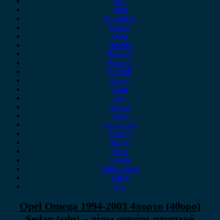
MG
Mini
Mitsubishi
Nissan
Opel
Omoda
Peugeot
Porsche
Renault
Rover
Saab
Seat
Skoda
Smart
ssangyong
Subaru
Suzuki
Tesla
Toyota
Volkswagen
Volvo
Xev
Opel Omega 1994-2003 4πορτο (4θυρο)
Sedan (sdn) – πίσω φανάρι αριστερό