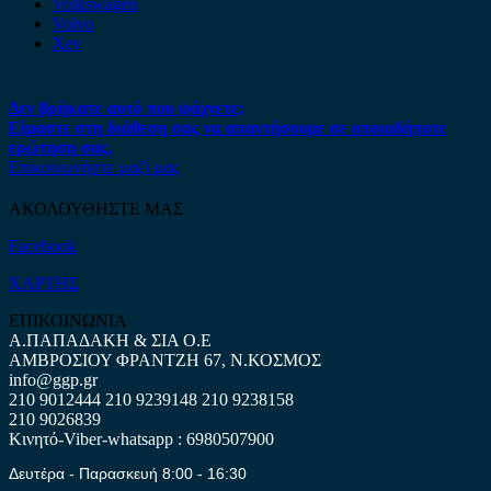
Volkswagen
Volvo
Xev
Δεν βρήκατε αυτό που ψάχνετε;
Είμαστε στη διάθεση σας να απαντήσουμε σε οποιαδήποτε
ερώτηση σας.
Επικοινωνήστε μαζί μας
ΑΚΟΛΟΥΘΗΣΤΕ ΜΑΣ
Facebook
ΧΑΡΤΗΣ
ΕΠΙΚΟΙΝΩΝΙΑ
Α.ΠΑΠΑΔΑΚΗ & ΣΙΑ Ο.Ε
ΑΜΒΡΟΣΙΟΥ ΦΡΑΝΤΖΗ 67, Ν.ΚΟΣΜΟΣ
info@ggp.gr
210 9012444
210 9239148
210 9238158
210 9026839
Κινητό-Viber-whatsapp : 6980507900
Δευτέρα - Παρασκευή 8:00 - 16:30