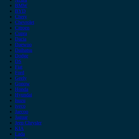
BMW
BYD
Chery
Chevrolet
Citroen
Cupra
Dacia
Daewoo
Daihatsu
Dodge
DS
Fiat
Ford
Geely
Gonow
Honda
Hyundai
Isuzu
iveco
Jaecoo
Jaguar
Jeep Chrysler
KIA
Lada