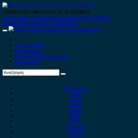
Skip
to
ΑΜΒΡΟΣΙΟΥ ΦΡΑΝΤΖΗ 67, Ν.ΚΟΣΜΟΣ
content
210 9012444
210 9239148
210 9238158
210 9026839
Κινητό-Viber-whatsapp : 6980507900
Primary
Menu
Αρχική Σελίδα
Ποιοί είμαστε
Ανταλλακτικά Αυτοκινήτων
Επικοινωνία
Alfa Romeo
Audi
Austin
Acura
BMW
BYD
Chery
Chevrolet
Citroen
Cupra