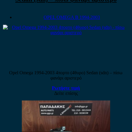
OPEL OMEGA B 1994-2003
Opel Omega 1994-2003 4πορτο (4θυρο) Sedan (sdn) – πίσω
φανάρι αριστερό
Ρωτήστε τιμή
Δείτε επίσης