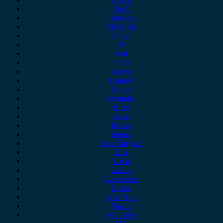
Dacia
Daewoo
Daihatsu
Dodge
DS
Fiat
Ford
Geely
Gonow
Honda
Hyundai
Isuzu
iveco
Jaecoo
Jaguar
Jeep Chrysler
KIA
Lada
Lancia
Leapmotor
Lexus
Lynk & co
Mazda
Mercedes