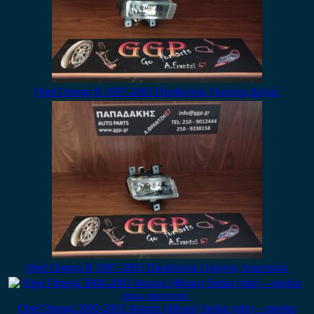
Opel Omega B 1997-2003 Προβολέας Ομίχλης Δεξιός
Opel Omega B 1997-2003 Προβολέας Ομίχλης Αριστερός
Opel Omega 2000-2003 4πορτο (4θυρο) Sedan (sdn) – φανάρι