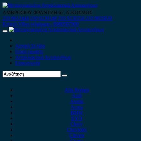
Skip
to
ΑΜΒΡΟΣΙΟΥ ΦΡΑΝΤΖΗ 67, Ν.ΚΟΣΜΟΣ
content
210 9012444
210 9239148
210 9238158
210 9026839
Κινητό-Viber-whatsapp : 6980507900
Primary
Menu
Αρχική Σελίδα
Ποιοί είμαστε
Ανταλλακτικά Αυτοκινήτων
Επικοινωνία
Alfa Romeo
Audi
Austin
Acura
BMW
BYD
Chery
Chevrolet
Citroen
Cupra