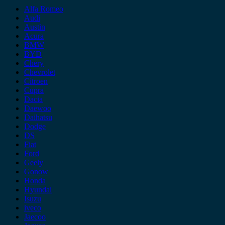
Alfa Romeo
Audi
Austin
Acura
BMW
BYD
Chery
Chevrolet
Citroen
Cupra
Dacia
Daewoo
Daihatsu
Dodge
DS
Fiat
Ford
Geely
Gonow
Honda
Hyundai
Isuzu
iveco
Jaecoo