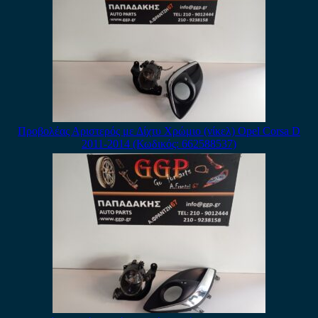
Προβολέας Αριστερός με Δίχτυ Χρώμιο (νίκελ) Opel Corsa D
2011-2014 (Κωδικός: 662588537)