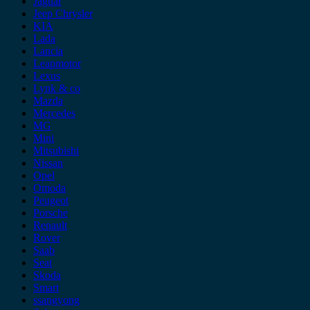
Jaguar
Jeep Chrysler
KIA
Lada
Lancia
Leapmotor
Lexus
Lynk & co
Mazda
Mercedes
MG
Mini
Mitsubishi
Nissan
Opel
Omoda
Peugeot
Porsche
Renault
Rover
Saab
Seat
Skoda
Smart
ssangyong