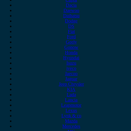
Dacia
Daewoo
Daihatsu
Dodge
DS
Fiat
Ford
Geely
Gonow
Honda
Hyundai
Isuzu
iveco
Jaecoo
Jaguar
Jeep Chrysler
KIA
Lada
Lancia
Leapmotor
Lexus
Lynk & co
Mazda
Mercedes