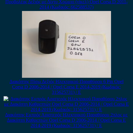
Προβολέας Δεξιός με Δίχτυ Χρώμιο (νίκελ) Opel Corsa D 2011-
2014 (Κωδικός: 662588537)
Διακόπτης Πίσω Δεξιός Ηλεκτρικού Παραθύρου 6 Pin Opel
Corsa D 2006-2014 / Opel Corsa E 2014-2019 (Κωδικός:
315625731) / Ε
Διακόπτης Εμπρός Αριστερός Ηλεκτρικού Παραθύρου 2πλος με
Διακόπτη Καθρεπτών Opel Corsa D 2006-2014 / Opel Corsa E
2014-2019 (Κωδικός: 315625731) / Ε