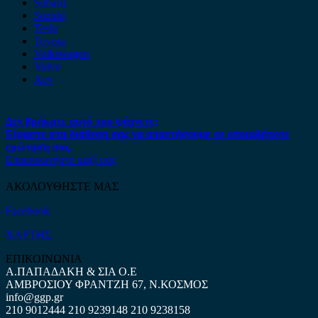
Subaru
Suzuki
Tesla
Toyota
Volkswagen
Volvo
Xev
Δεν βρήκατε αυτό που ψάχνετε;
Είμαστε στη διάθεση σας να απαντήσουμε σε οποιαδήποτε
ερώτηση σας.
Επικοινωνήστε μαζί μας
ΑΚΟΛΟΥΘΗΣΤΕ ΜΑΣ
Facebook
ΧΑΡΤΗΣ
ΕΠΙΚΟΙΝΩΝΙΑ
Α.ΠΑΠΑΔΑΚΗ & ΣΙΑ Ο.Ε
ΑΜΒΡΟΣΙΟΥ ΦΡΑΝΤΖΗ 67, Ν.ΚΟΣΜΟΣ
info@ggp.gr
210 9012444
210 9239148
210 9238158