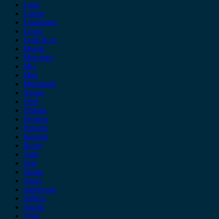
Lada
Lancia
Leapmotor
Lexus
Lynk & co
Mazda
Mercedes
MG
Mini
Mitsubishi
Nissan
Opel
Omoda
Peugeot
Porsche
Renault
Rover
Saab
Seat
Skoda
Smart
ssangyong
Subaru
Suzuki
Tesla