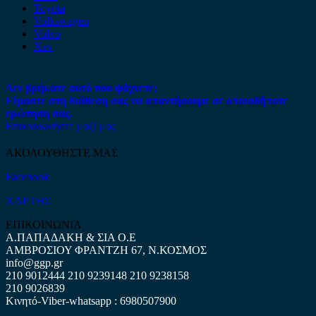
Toyota
Volkswagen
Volvo
Xev
Δεν βρήκατε αυτό που ψάχνετε;
Είμαστε στη διάθεση σας να απαντήσουμε σε οποιαδήποτε
ερώτηση σας.
Επικοινωνήστε μαζί μας
ΑΚΟΛΟΥΘΗΣΤΕ ΜΑΣ
Facebook
ΧΑΡΤΗΣ
ΕΠΙΚΟΙΝΩΝΙΑ
Α.ΠΑΠΑΔΑΚΗ & ΣΙΑ Ο.Ε
ΑΜΒΡΟΣΙΟΥ ΦΡΑΝΤΖΗ 67, Ν.ΚΟΣΜΟΣ
info@ggp.gr
210 9012444
210 9239148
210 9238158
210 9026839
Κινητό-Viber-whatsapp : 6980507900