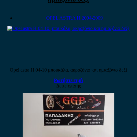
OPEL ASTRA H 2004-2009
Opel astra H 04-10 μπουκάλα, ακραξόνιο και ημιαξόνιο δεξί
Ρωτήστε τιμή
Δείτε επίσης