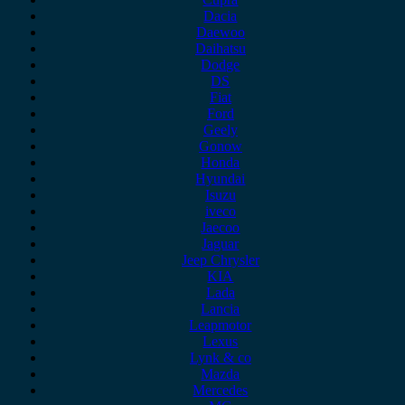
Dacia
Daewoo
Daihatsu
Dodge
DS
Fiat
Ford
Geely
Gonow
Honda
Hyundai
Isuzu
iveco
Jaecoo
Jaguar
Jeep Chrysler
KIA
Lada
Lancia
Leapmotor
Lexus
Lynk & co
Mazda
Mercedes