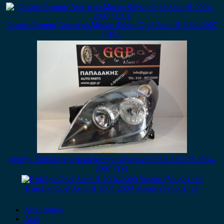
Φανάρι Εμπρός Αριστερό Μαύρο Φόντο Opel Astra H 2004-2007
/ ΠC1
Φανάρι Εμπρός Αριστερό Μαύρο Φόντο για Opel Astra H 2004-
2007 / Γc1
Εταζέρα Opel Astra H 2004-2009 5πορτο (5θυρο) / c8
Alfa Romeo
Audi