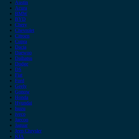
Austin
Acura
BMW
BYD
Chery
Chevrolet
Citroen
Cupra
Dacia
Daewoo
Daihatsu
Dodge
DS
Fiat
Ford
Geely
Gonow
Honda
Hyundai
Isuzu
iveco
Jaecoo
Jaguar
Jeep Chrysler
KIA