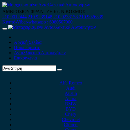
Skip
to
ΑΜΒΡΟΣΙΟΥ ΦΡΑΝΤΖΗ 67, Ν.ΚΟΣΜΟΣ
content
210 9012444
210 9239148
210 9238158
210 9026839
Κινητό-Viber-whatsapp : 6980507900
Primary
Menu
Αρχική Σελίδα
Ποιοί είμαστε
Ανταλλακτικά Αυτοκινήτων
Επικοινωνία
Alfa Romeo
Audi
Austin
Acura
BMW
BYD
Chery
Chevrolet
Citroen
Cupra