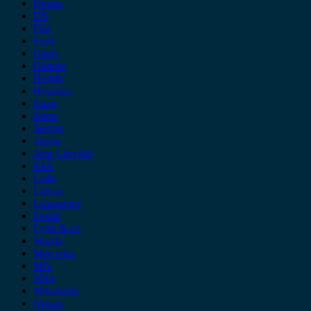
Dodge
DS
Fiat
Ford
Geely
Gonow
Honda
Hyundai
Isuzu
iveco
Jaecoo
Jaguar
Jeep Chrysler
KIA
Lada
Lancia
Leapmotor
Lexus
Lynk & co
Mazda
Mercedes
MG
Mini
Mitsubishi
Nissan