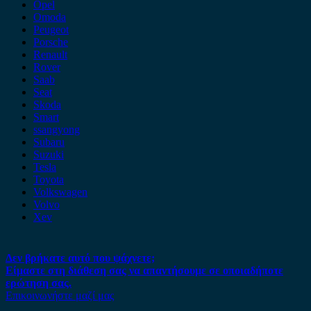
Opel
Omoda
Peugeot
Porsche
Renault
Rover
Saab
Seat
Skoda
Smart
ssangyong
Subaru
Suzuki
Tesla
Toyota
Volkswagen
Volvo
Xev
Δεν βρήκατε αυτό που ψάχνετε;
Είμαστε στη διάθεση σας να απαντήσουμε σε οποιαδήποτε
ερώτηση σας.
Επικοινωνήστε μαζί μας