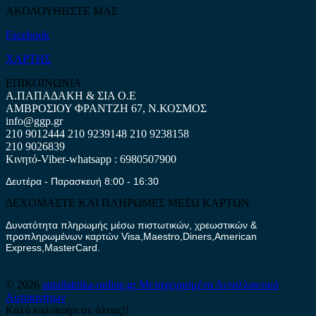
ΑΚΟΛΟΥΘΗΣΤΕ ΜΑΣ
Facebook
ΧΑΡΤΗΣ
ΕΠΙΚΟΙΝΩΝΙΑ
Α.ΠΑΠΑΔΑΚΗ & ΣΙΑ Ο.Ε
ΑΜΒΡΟΣΙΟΥ ΦΡΑΝΤΖΗ 67, Ν.ΚΟΣΜΟΣ
info@ggp.gr
210 9012444
210 9239148
210 9238158
210 9026839
Κινητό-Viber-whatsapp : 6980507900
Δευτέρα - Παρασκευή 8:00 - 16:30
ΔΕΧΟΜΑΣΤΕ ΚΑΙ ΠΛΗΡΩΜΕΣ ΜΕΣΩ ΚΑΡΤΩΝ
Δυνατότητα πληρωμής μέσω πιστωτικών, χρεωστικών &
προπληρωμένων καρτών Visa,Maestro,Diners,American
Express,MasterCard.
© 2026
antallaktika-online.gr
Μεταχειρισμένα Ανταλλακτικά
Αυτοκινήτων
Καλό καλοκαίρι σε όλους!!