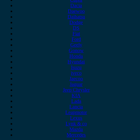
Dacia
Daewoo
Daihatsu
Dodge
DS
Fiat
Ford
Geely
Gonow
Honda
Hyundai
Isuzu
iveco
Jaecoo
Jaguar
Jeep Chrysler
KIA
Lada
Lancia
Leapmotor
Lexus
Lynk & co
Mazda
Mercedes