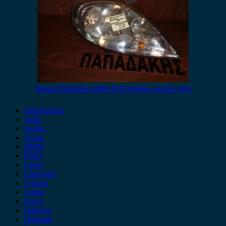
Nissan PrimaStar 2006-2014 φανάρι εμπρός δεξί
Alfa Romeo
Audi
Austin
Acura
BMW
BYD
Chery
Chevrolet
Citroen
Cupra
Dacia
Daewoo
Daihatsu