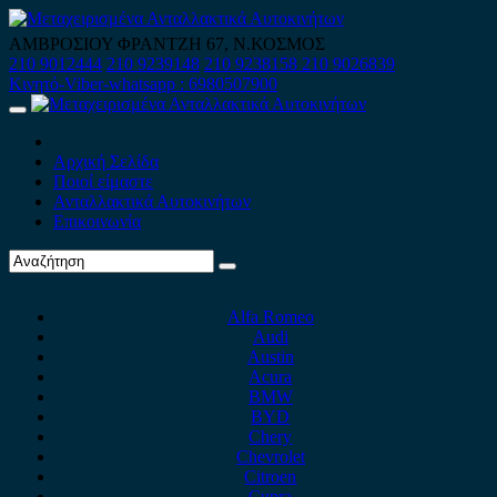
Skip
to
ΑΜΒΡΟΣΙΟΥ ΦΡΑΝΤΖΗ 67, Ν.ΚΟΣΜΟΣ
content
210 9012444
210 9239148
210 9238158
210 9026839
Κινητό-Viber-whatsapp : 6980507900
Primary
Menu
Αρχική Σελίδα
Ποιοί είμαστε
Ανταλλακτικά Αυτοκινήτων
Επικοινωνία
Alfa Romeo
Audi
Austin
Acura
BMW
BYD
Chery
Chevrolet
Citroen
Cupra