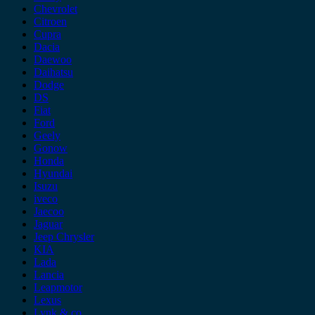
Chevrolet
Citroen
Cupra
Dacia
Daewoo
Daihatsu
Dodge
DS
Fiat
Ford
Geely
Gonow
Honda
Hyundai
Isuzu
iveco
Jaecoo
Jaguar
Jeep Chrysler
KIA
Lada
Lancia
Leapmotor
Lexus
Lynk & co