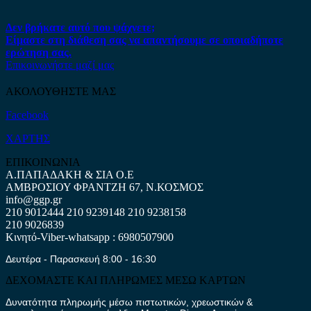
Δεν βρήκατε αυτό που ψάχνετε;
Είμαστε στη διάθεση σας να απαντήσουμε σε οποιαδήποτε
ερώτηση σας.
Επικοινωνήστε μαζί μας
ΑΚΟΛΟΥΘΗΣΤΕ ΜΑΣ
Facebook
ΧΑΡΤΗΣ
ΕΠΙΚΟΙΝΩΝΙΑ
Α.ΠΑΠΑΔΑΚΗ & ΣΙΑ Ο.Ε
ΑΜΒΡΟΣΙΟΥ ΦΡΑΝΤΖΗ 67, Ν.ΚΟΣΜΟΣ
info@ggp.gr
210 9012444
210 9239148
210 9238158
210 9026839
Κινητό-Viber-whatsapp : 6980507900
Δευτέρα - Παρασκευή 8:00 - 16:30
ΔΕΧΟΜΑΣΤΕ ΚΑΙ ΠΛΗΡΩΜΕΣ ΜΕΣΩ ΚΑΡΤΩΝ
Δυνατότητα πληρωμής μέσω πιστωτικών, χρεωστικών &