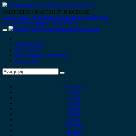
Skip
to
ΑΜΒΡΟΣΙΟΥ ΦΡΑΝΤΖΗ 67, Ν.ΚΟΣΜΟΣ
content
210 9012444
210 9239148
210 9238158
210 9026839
Κινητό-Viber-whatsapp : 6980507900
Primary
Menu
Αρχική Σελίδα
Ποιοί είμαστε
Ανταλλακτικά Αυτοκινήτων
Επικοινωνία
Alfa Romeo
Audi
Austin
Acura
BMW
BYD
Chery
Chevrolet
Citroen
Cupra