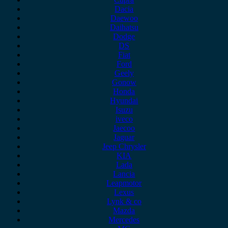
Dacia
Daewoo
Daihatsu
Dodge
DS
Fiat
Ford
Geely
Gonow
Honda
Hyundai
Isuzu
iveco
Jaecoo
Jaguar
Jeep Chrysler
KIA
Lada
Lancia
Leapmotor
Lexus
Lynk & co
Mazda
Mercedes