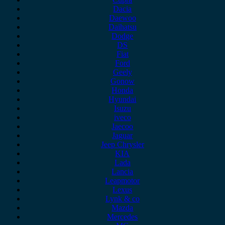
Dacia
Daewoo
Daihatsu
Dodge
DS
Fiat
Ford
Geely
Gonow
Honda
Hyundai
Isuzu
iveco
Jaecoo
Jaguar
Jeep Chrysler
KIA
Lada
Lancia
Leapmotor
Lexus
Lynk & co
Mazda
Mercedes