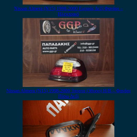
Nissan Almera (N15) 1998-2000 Εμπρός Δεξί Φανάρι –
Ηλεκτρικό
Nissan Almera (N15) 1998-2000 3πορτο (3θυρο) H/B – Φανάρι
Πίσω Δεξί