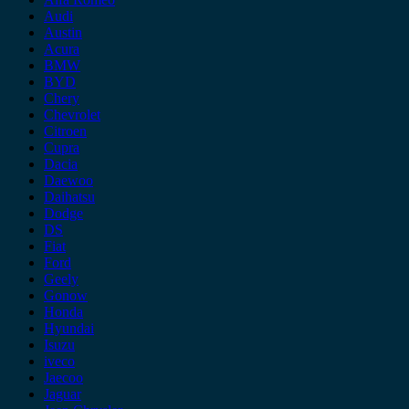
Audi
Austin
Acura
BMW
BYD
Chery
Chevrolet
Citroen
Cupra
Dacia
Daewoo
Daihatsu
Dodge
DS
Fiat
Ford
Geely
Gonow
Honda
Hyundai
Isuzu
iveco
Jaecoo
Jaguar