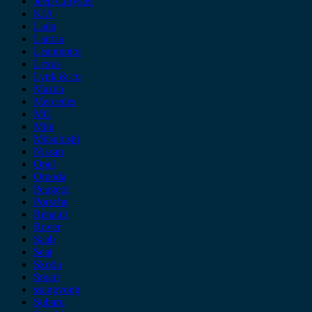
Jeep Chrysler
KIA
Lada
Lancia
Leapmotor
Lexus
Lynk & co
Mazda
Mercedes
MG
Mini
Mitsubishi
Nissan
Opel
Omoda
Peugeot
Porsche
Renault
Rover
Saab
Seat
Skoda
Smart
ssangyong
Subaru