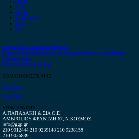
Suzuki
Tesla
Toyota
Volkswagen
Volvo
Xev
Δεν βρήκατε αυτό που ψάχνετε;
Είμαστε στη διάθεση σας να απαντήσουμε σε οποιαδήποτε
ερώτηση σας.
Επικοινωνήστε μαζί μας
ΑΚΟΛΟΥΘΗΣΤΕ ΜΑΣ
Facebook
ΧΑΡΤΗΣ
ΕΠΙΚΟΙΝΩΝΙΑ
Α.ΠΑΠΑΔΑΚΗ & ΣΙΑ Ο.Ε
ΑΜΒΡΟΣΙΟΥ ΦΡΑΝΤΖΗ 67, Ν.ΚΟΣΜΟΣ
info@ggp.gr
210 9012444
210 9239148
210 9238158
210 9026839