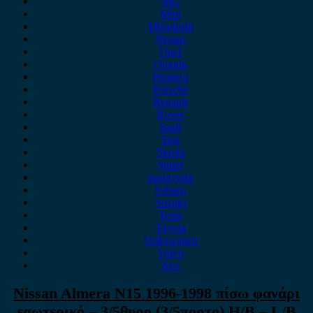
MG
Mini
Mitsubishi
Nissan
Opel
Omoda
Peugeot
Porsche
Renault
Rover
Saab
Seat
Skoda
Smart
ssangyong
Subaru
Suzuki
Tesla
Toyota
Volkswagen
Volvo
Xev
Nissan Almera N15 1996-1998 πίσω φανάρι
εσωτερικό – 3/5θυρο (3/5πορτο) H/B – L/B