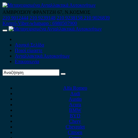
Skip
to
ΑΜΒΡΟΣΙΟΥ ΦΡΑΝΤΖΗ 67, Ν.ΚΟΣΜΟΣ
content
210 9012444
210 9239148
210 9238158
210 9026839
Κινητό-Viber-whatsapp : 6980507900
Primary
Menu
Αρχική Σελίδα
Ποιοί είμαστε
Ανταλλακτικά Αυτοκινήτων
Επικοινωνία
Alfa Romeo
Audi
Austin
Acura
BMW
BYD
Chery
Chevrolet
Citroen
Cupra