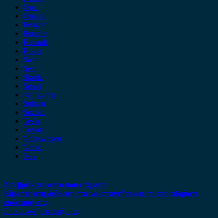
Opel
Omoda
Peugeot
Porsche
Renault
Rover
Saab
Seat
Skoda
Smart
ssangyong
Subaru
Suzuki
Tesla
Toyota
Volkswagen
Volvo
Xev
Δεν βρήκατε αυτό που ψάχνετε;
Είμαστε στη διάθεση σας να απαντήσουμε σε οποιαδήποτε
ερώτηση σας.
Επικοινωνήστε μαζί μας