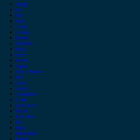
Dodge
DS
Fiat
Ford
Geely
Gonow
Honda
Hyundai
Isuzu
iveco
Jaecoo
Jaguar
Jeep Chrysler
KIA
Lada
Lancia
Leapmotor
Lexus
Lynk & co
Mazda
Mercedes
MG
Mini
Mitsubishi
Nissan