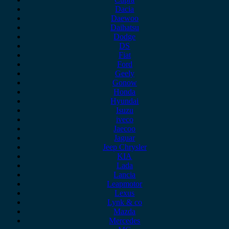
Dacia
Daewoo
Daihatsu
Dodge
DS
Fiat
Ford
Geely
Gonow
Honda
Hyundai
Isuzu
iveco
Jaecoo
Jaguar
Jeep Chrysler
KIA
Lada
Lancia
Leapmotor
Lexus
Lynk & co
Mazda
Mercedes