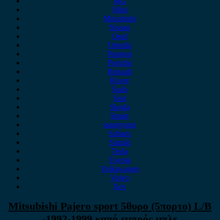
MG
Mini
Mitsubishi
Nissan
Opel
Omoda
Peugeot
Porsche
Renault
Rover
Saab
Seat
Skoda
Smart
ssangyong
Subaru
Suzuki
Tesla
Toyota
Volkswagen
Volvo
Xev
Mitsubishi Pajero sport 5θυρο (5πορτο) L/B
-1992-1999 καπό εμπρός μπλε