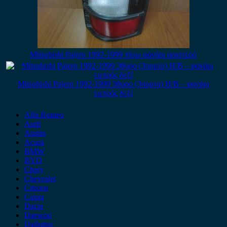
Mitsubishi Pajero 1992-1999 πίσω φανάρι αριστερό
Mitsubishi Pajero 1992-1999 3θυρο (3πορτο) H/B – φανάρι
εμπρός δεξί
Alfa Romeo
Audi
Austin
Acura
BMW
BYD
Chery
Chevrolet
Citroen
Cupra
Dacia
Daewoo
Daihatsu