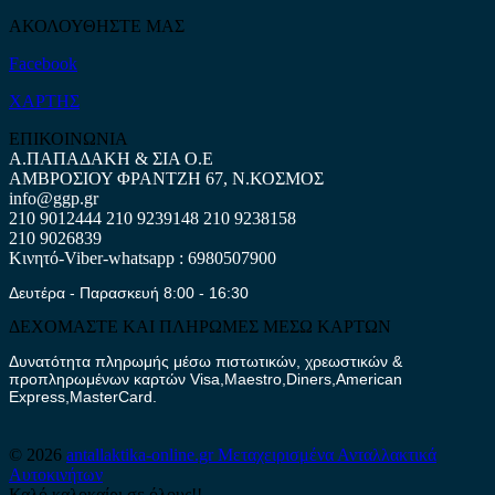
ΑΚΟΛΟΥΘΗΣΤΕ ΜΑΣ
Facebook
ΧΑΡΤΗΣ
ΕΠΙΚΟΙΝΩΝΙΑ
Α.ΠΑΠΑΔΑΚΗ & ΣΙΑ Ο.Ε
ΑΜΒΡΟΣΙΟΥ ΦΡΑΝΤΖΗ 67, Ν.ΚΟΣΜΟΣ
info@ggp.gr
210 9012444
210 9239148
210 9238158
210 9026839
Κινητό-Viber-whatsapp : 6980507900
Δευτέρα - Παρασκευή 8:00 - 16:30
ΔΕΧΟΜΑΣΤΕ ΚΑΙ ΠΛΗΡΩΜΕΣ ΜΕΣΩ ΚΑΡΤΩΝ
Δυνατότητα πληρωμής μέσω πιστωτικών, χρεωστικών &
προπληρωμένων καρτών Visa,Maestro,Diners,American
Express,MasterCard.
© 2026
antallaktika-online.gr
Μεταχειρισμένα Ανταλλακτικά
Αυτοκινήτων
Καλό καλοκαίρι σε όλους!!