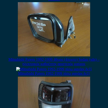
Mitsubishi Pajero 1992-1999 4θυρο (4πορτο) Sedan (sdn) –
ηλεκτρικός καθρέπτης αριστερός μαύρος
Mitsubishi Pajero 1992-1999 πίσω φανάρι δεξί