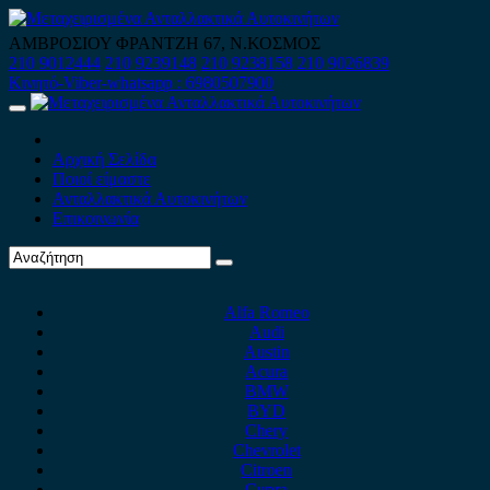
Skip
to
ΑΜΒΡΟΣΙΟΥ ΦΡΑΝΤΖΗ 67, Ν.ΚΟΣΜΟΣ
content
210 9012444
210 9239148
210 9238158
210 9026839
Κινητό-Viber-whatsapp : 6980507900
Primary
Menu
Αρχική Σελίδα
Ποιοί είμαστε
Ανταλλακτικά Αυτοκινήτων
Επικοινωνία
Alfa Romeo
Audi
Austin
Acura
BMW
BYD
Chery
Chevrolet
Citroen
Cupra