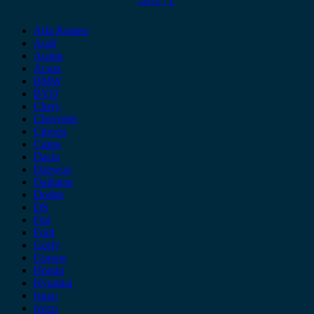
2012 / Γ
Alfa Romeo
Audi
Austin
Acura
BMW
BYD
Chery
Chevrolet
Citroen
Cupra
Dacia
Daewoo
Daihatsu
Dodge
DS
Fiat
Ford
Geely
Gonow
Honda
Hyundai
Isuzu
iveco