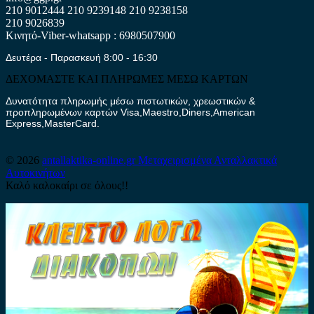
210 9012444
210 9239148
210 9238158
210 9026839
Κινητό-Viber-whatsapp : 6980507900
Δευτέρα - Παρασκευή 8:00 - 16:30
ΔΕΧΟΜΑΣΤΕ ΚΑΙ ΠΛΗΡΩΜΕΣ ΜΕΣΩ ΚΑΡΤΩΝ
Δυνατότητα πληρωμής μέσω πιστωτικών, χρεωστικών &
προπληρωμένων καρτών Visa,Maestro,Diners,American
Express,MasterCard.
© 2026
antallaktika-online.gr
Μεταχειρισμένα Ανταλλακτικά
Αυτοκινήτων
Καλό καλοκαίρι σε όλους!!