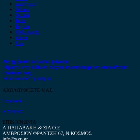
ssangyong
Subaru
Suzuki
Tesla
Toyota
Volkswagen
Volvo
Xev
Δεν βρήκατε αυτό που ψάχνετε;
Είμαστε στη διάθεση σας να απαντήσουμε σε οποιαδήποτε
ερώτηση σας.
Επικοινωνήστε μαζί μας
ΑΚΟΛΟΥΘΗΣΤΕ ΜΑΣ
Facebook
ΧΑΡΤΗΣ
ΕΠΙΚΟΙΝΩΝΙΑ
Α.ΠΑΠΑΔΑΚΗ & ΣΙΑ Ο.Ε
ΑΜΒΡΟΣΙΟΥ ΦΡΑΝΤΖΗ 67, Ν.ΚΟΣΜΟΣ
info@ggp.gr