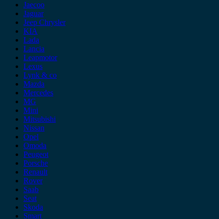
Jaecoo
Jaguar
Jeep Chrysler
KIA
Lada
Lancia
Leapmotor
Lexus
Lynk & co
Mazda
Mercedes
MG
Mini
Mitsubishi
Nissan
Opel
Omoda
Peugeot
Porsche
Renault
Rover
Saab
Seat
Skoda
Smart