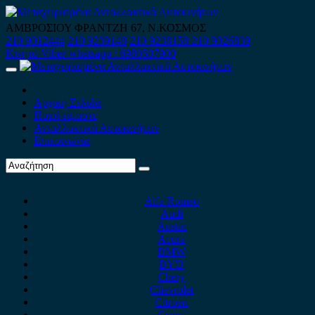
Skip
to
ΑΜΒΡΟΣΙΟΥ ΦΡΑΝΤΖΗ 67, Ν.ΚΟΣΜΟΣ
content
210 9012444
210 9239148
210 9238158
210 9026839
Κινητό-Viber-whatsapp : 6980507900
Primary
Menu
Αρχική Σελίδα
Ποιοί είμαστε
Ανταλλακτικά Αυτοκινήτων
Επικοινωνία
Alfa Romeo
Audi
Austin
Acura
BMW
BYD
Chery
Chevrolet
Citroen
Cupra