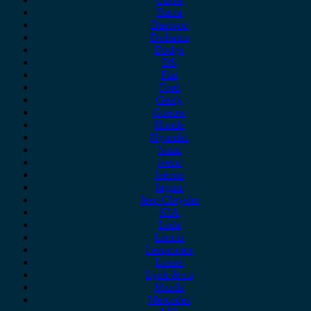
Dacia
Daewoo
Daihatsu
Dodge
DS
Fiat
Ford
Geely
Gonow
Honda
Hyundai
Isuzu
iveco
Jaecoo
Jaguar
Jeep Chrysler
KIA
Lada
Lancia
Leapmotor
Lexus
Lynk & co
Mazda
Mercedes