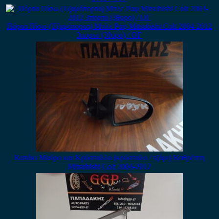
Πόρτα Πίσω (Τζαμόπορτα) Μπλε Ραφ Mitsubishi Colt 2004-2012
3πορτο (3θυρο) / ΟΓ
Καπάκι Μαύρο και Κρύσταλλο (κρύσταλο / τζάμι) Καθρέπτη
Mitsubishi Colt 2004-2012