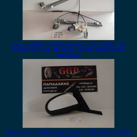
Γρύλος (γρύλλος) με Μοτέρ Εμπρός Δεξιός Smart ForFour
(W454) 2004-2014 / Mitsubishi Colt 2004-2008 Κωδικός:
0130822207
Καθρέπτης Δεξιός Ηλεκτρικός Άσπρος για Mitsubishi Colt 2004-