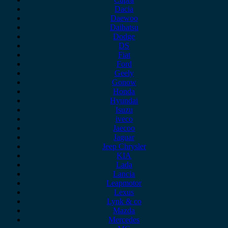
Dacia
Daewoo
Daihatsu
Dodge
DS
Fiat
Ford
Geely
Gonow
Honda
Hyundai
Isuzu
iveco
Jaecoo
Jaguar
Jeep Chrysler
KIA
Lada
Lancia
Leapmotor
Lexus
Lynk & co
Mazda
Mercedes