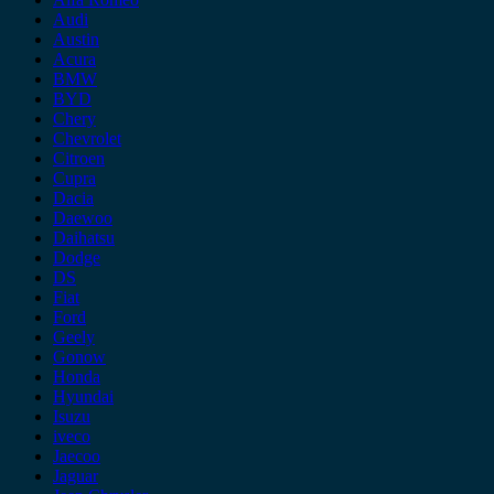
Audi
Austin
Acura
BMW
BYD
Chery
Chevrolet
Citroen
Cupra
Dacia
Daewoo
Daihatsu
Dodge
DS
Fiat
Ford
Geely
Gonow
Honda
Hyundai
Isuzu
iveco
Jaecoo
Jaguar