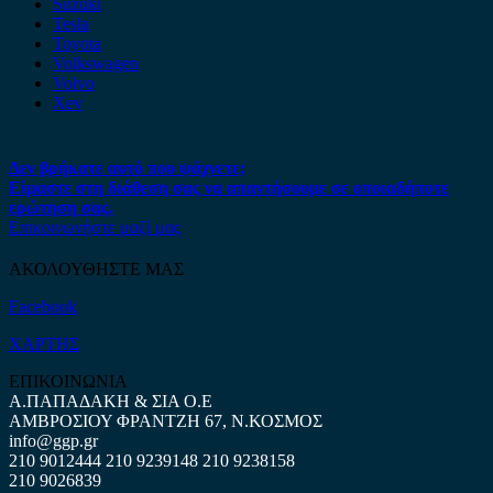
Suzuki
Tesla
Toyota
Volkswagen
Volvo
Xev
Δεν βρήκατε αυτό που ψάχνετε;
Είμαστε στη διάθεση σας να απαντήσουμε σε οποιαδήποτε
ερώτηση σας.
Επικοινωνήστε μαζί μας
ΑΚΟΛΟΥΘΗΣΤΕ ΜΑΣ
Facebook
ΧΑΡΤΗΣ
ΕΠΙΚΟΙΝΩΝΙΑ
Α.ΠΑΠΑΔΑΚΗ & ΣΙΑ Ο.Ε
ΑΜΒΡΟΣΙΟΥ ΦΡΑΝΤΖΗ 67, Ν.ΚΟΣΜΟΣ
info@ggp.gr
210 9012444
210 9239148
210 9238158
210 9026839