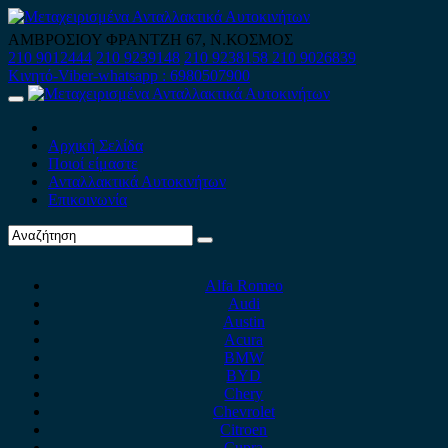
Skip
to
ΑΜΒΡΟΣΙΟΥ ΦΡΑΝΤΖΗ 67, Ν.ΚΟΣΜΟΣ
content
210 9012444
210 9239148
210 9238158
210 9026839
Κινητό-Viber-whatsapp : 6980507900
Primary
Menu
Αρχική Σελίδα
Ποιοί είμαστε
Ανταλλακτικά Αυτοκινήτων
Επικοινωνία
Alfa Romeo
Audi
Austin
Acura
BMW
BYD
Chery
Chevrolet
Citroen
Cupra