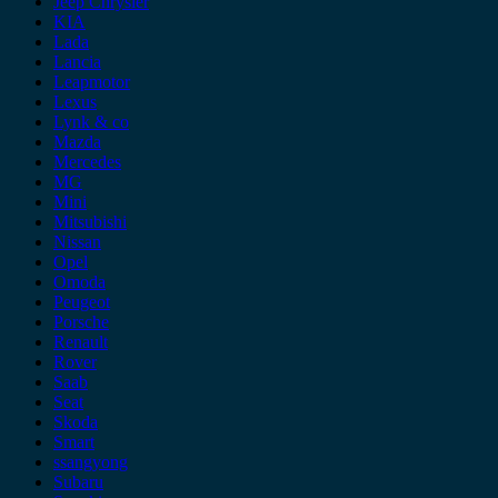
Jeep Chrysler
KIA
Lada
Lancia
Leapmotor
Lexus
Lynk & co
Mazda
Mercedes
MG
Mini
Mitsubishi
Nissan
Opel
Omoda
Peugeot
Porsche
Renault
Rover
Saab
Seat
Skoda
Smart
ssangyong
Subaru