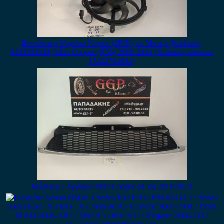
Βεντιλατέρ Ψυγείου Νερού (2PIN) με Μοτέρ (Κωδικός:
0130303019) Mini Cooper (R56) 2006-2014 (Κωδικός πλαίσιο:
17422754854)
Μάσκα με Χρώμιο Mini Cooper (R56) 2011-2014