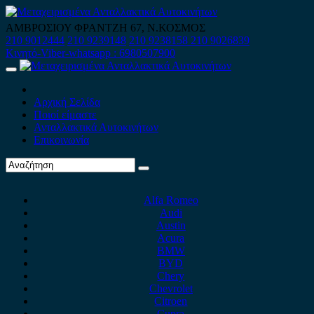
Skip
to
ΑΜΒΡΟΣΙΟΥ ΦΡΑΝΤΖΗ 67, Ν.ΚΟΣΜΟΣ
content
210 9012444
210 9239148
210 9238158
210 9026839
Κινητό-Viber-whatsapp : 6980507900
Primary
Menu
Αρχική Σελίδα
Ποιοί είμαστε
Ανταλλακτικά Αυτοκινήτων
Επικοινωνία
Alfa Romeo
Audi
Austin
Acura
BMW
BYD
Chery
Chevrolet
Citroen
Cupra