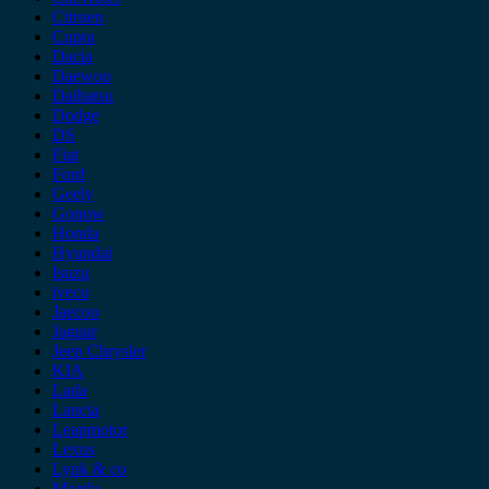
Citroen
Cupra
Dacia
Daewoo
Daihatsu
Dodge
DS
Fiat
Ford
Geely
Gonow
Honda
Hyundai
Isuzu
iveco
Jaecoo
Jaguar
Jeep Chrysler
KIA
Lada
Lancia
Leapmotor
Lexus
Lynk & co
Mazda