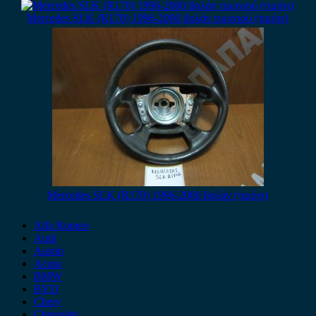
Mercedes SLK (R170) 1996-2000 βολάν τιμονιού (τιμόνι)
Mercedes SLK (R170) 1996-2000 βολάν (τιμόνι)
Alfa Romeo
Audi
Austin
Acura
BMW
BYD
Chery
Chevrolet