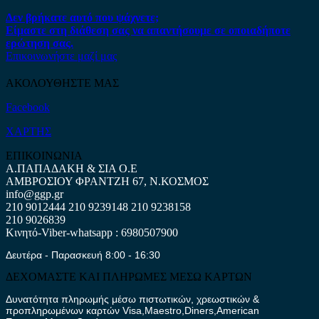
Δεν βρήκατε αυτό που ψάχνετε;
Είμαστε στη διάθεση σας να απαντήσουμε σε οποιαδήποτε
ερώτηση σας.
Επικοινωνήστε μαζί μας
ΑΚΟΛΟΥΘΗΣΤΕ ΜΑΣ
Facebook
ΧΑΡΤΗΣ
ΕΠΙΚΟΙΝΩΝΙΑ
Α.ΠΑΠΑΔΑΚΗ & ΣΙΑ Ο.Ε
ΑΜΒΡΟΣΙΟΥ ΦΡΑΝΤΖΗ 67, Ν.ΚΟΣΜΟΣ
info@ggp.gr
210 9012444
210 9239148
210 9238158
210 9026839
Κινητό-Viber-whatsapp : 6980507900
Δευτέρα - Παρασκευή 8:00 - 16:30
ΔΕΧΟΜΑΣΤΕ ΚΑΙ ΠΛΗΡΩΜΕΣ ΜΕΣΩ ΚΑΡΤΩΝ
Δυνατότητα πληρωμής μέσω πιστωτικών, χρεωστικών &
προπληρωμένων καρτών Visa,Maestro,Diners,American