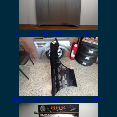
Mercedes SLK (R170) 1996-2003 Καπό / Ασημί / Θ
Φτερό Δεξί Μαύρο Mercedes SLK (R170) 1996-2000 / Α