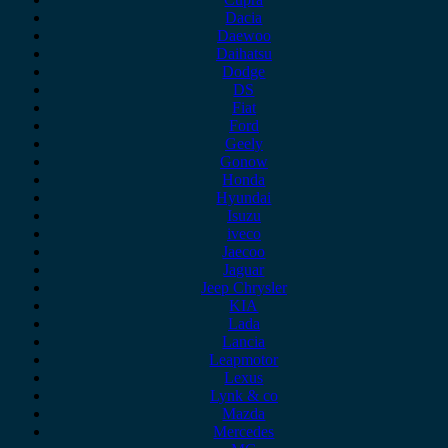
Dacia
Daewoo
Daihatsu
Dodge
DS
Fiat
Ford
Geely
Gonow
Honda
Hyundai
Isuzu
iveco
Jaecoo
Jaguar
Jeep Chrysler
KIA
Lada
Lancia
Leapmotor
Lexus
Lynk & co
Mazda
Mercedes