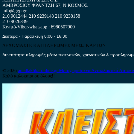
ΑΜΒΡΟΣΙΟΥ ΦΡΑΝΤΖΗ 67, Ν.ΚΟΣΜΟΣ
info@ggp.gr
210 9012444
210 9239148
210 9238158
210 9026839
Κινητό-Viber-whatsapp : 6980507900
Δευτέρα - Παρασκευή 8:00 - 16:30
ΔΕΧΟΜΑΣΤΕ ΚΑΙ ΠΛΗΡΩΜΕΣ ΜΕΣΩ ΚΑΡΤΩΝ
Δυνατότητα πληρωμής μέσω πιστωτικών, χρεωστικών & προπληρωμέν
© 2026
antallaktika-online.gr
Μεταχειρισμένα Ανταλλακτικά Αυτοκι
Καλό καλοκαίρι σε όλους!!