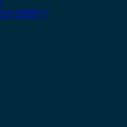
Ο
δικός: A1648206861 – Ο