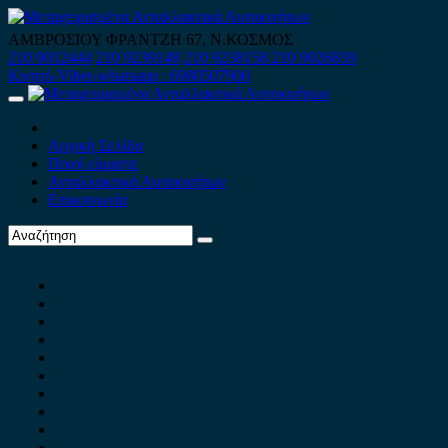
Skip
to
ΑΜΒΡΟΣΙΟΥ ΦΡΑΝΤΖΗ 67, Ν.ΚΟΣΜΟΣ
content
210 9012444
210 9239148
210 9238158
210 9026839
Κινητό-Viber-whatsapp : 6980507900
Primary
Menu
Αρχική Σελίδα
Ποιοί είμαστε
Ανταλλακτικά Αυτοκινήτων
Επικοινωνία