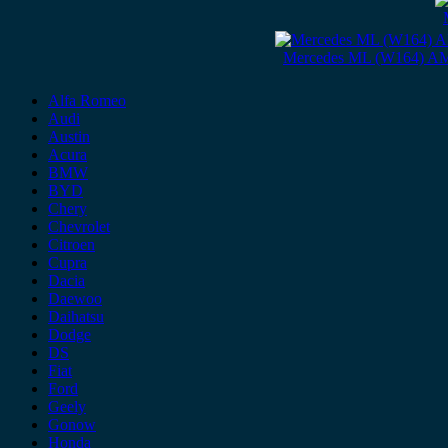
Mercedes ML (W164) AM
Alfa Romeo
Audi
Austin
Acura
BMW
BYD
Chery
Chevrolet
Citroen
Cupra
Dacia
Daewoo
Daihatsu
Dodge
DS
Fiat
Ford
Geely
Gonow
Honda