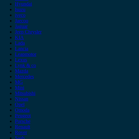
Hyundai
Isuzu
iveco
Jaecoo
Jaguar
Jeep Chrysler
KIA
Lada
Lancia
Leapmotor
Lexus
Lynk & co
Mazda
Mercedes
MG
Mini
Mitsubishi
Nissan
Opel
Omoda
Peugeot
Porsche
Renault
Rover
Saab