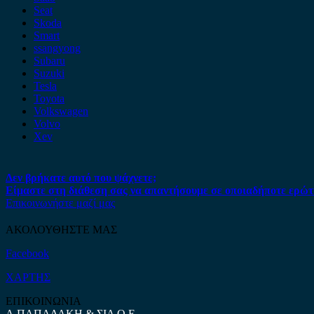
Seat
Skoda
Smart
ssangyong
Subaru
Suzuki
Tesla
Toyota
Volkswagen
Volvo
Xev
Δεν βρήκατε αυτό που ψάχνετε;
Είμαστε στη διάθεση σας να απαντήσουμε σε οποιαδήποτε ερώτ
Επικοινωνήστε μαζί μας
ΑΚΟΛΟΥΘΗΣΤΕ ΜΑΣ
Facebook
ΧΑΡΤΗΣ
ΕΠΙΚΟΙΝΩΝΙΑ
Α.ΠΑΠΑΔΑΚΗ & ΣΙΑ Ο.Ε