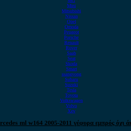
MG
Mini
Mitsubishi
Nissan
Opel
Omoda
Peugeot
Porsche
Renault
Rover
Saab
Seat
Skoda
Smart
ssangyong
Subaru
Suzuki
Tesla
Toyota
Volkswagen
Volvo
Xev
rcedes ml w164 2005-2011 γέφυρα εμπρός όχι ά