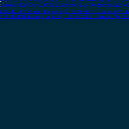
Mercedes ML (W164) 2005-2011 Άσπρο Φλας – Φανάρι πίσω Δεξί – 
G 2005-2011 Φανάρι Εμπρός Δεξί – Bi-XENON – Πλακέτα (1) – Κω