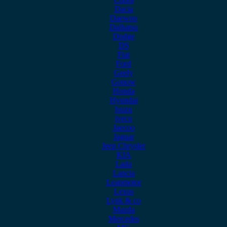
Dacia
Daewoo
Daihatsu
Dodge
DS
Fiat
Ford
Geely
Gonow
Honda
Hyundai
Isuzu
iveco
Jaecoo
Jaguar
Jeep Chrysler
KIA
Lada
Lancia
Leapmotor
Lexus
Lynk & co
Mazda
Mercedes