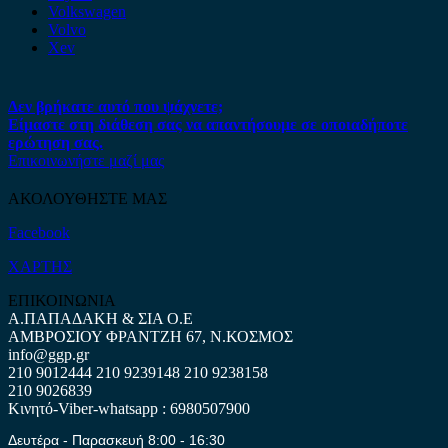
Volkswagen
Volvo
Xev
Δεν βρήκατε αυτό που ψάχνετε;
Είμαστε στη διάθεση σας να απαντήσουμε σε οποιαδήποτε
ερώτηση σας.
Επικοινωνήστε μαζί μας
ΑΚΟΛΟΥΘΗΣΤΕ ΜΑΣ
Facebook
ΧΑΡΤΗΣ
ΕΠΙΚΟΙΝΩΝΙΑ
Α.ΠΑΠΑΔΑΚΗ & ΣΙΑ Ο.Ε
ΑΜΒΡΟΣΙΟΥ ΦΡΑΝΤΖΗ 67, Ν.ΚΟΣΜΟΣ
info@ggp.gr
210 9012444
210 9239148
210 9238158
210 9026839
Κινητό-Viber-whatsapp : 6980507900
Δευτέρα - Παρασκευή 8:00 - 16:30