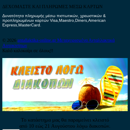
ΔΕΧΟΜΑΣΤΕ ΚΑΙ ΠΛΗΡΩΜΕΣ ΜΕΣΩ ΚΑΡΤΩΝ
Δυνατότητα πληρωμής μέσω πιστωτικών, χρεωστικών &
προπληρωμένων καρτών Visa,Maestro,Diners,American
Express,MasterCard.
© 2026
antallaktika-online.gr
Μεταχειρισμένα Ανταλλακτικά
Αυτοκινήτων
Καλό καλοκαίρι σε όλους!!
Το κατάστημα μας θα παραμείνει κλειστό
από 10 εώς 21 Αυγούστου λόγω διακοπών.