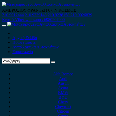
Skip
to
ΑΜΒΡΟΣΙΟΥ ΦΡΑΝΤΖΗ 67, Ν.ΚΟΣΜΟΣ
content
210 9012444
210 9239148
210 9238158
210 9026839
Κινητό-Viber-whatsapp : 6980507900
Primary
Menu
Αρχική Σελίδα
Ποιοί είμαστε
Ανταλλακτικά Αυτοκινήτων
Επικοινωνία
Alfa Romeo
Audi
Austin
Acura
BMW
BYD
Chery
Chevrolet
Citroen
Cupra