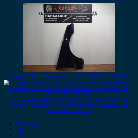
Φτερό Δεξί Μπλε Σκούρο Mercedes CLK (W209) 2002-2009
Προφυλακτήρας Εμπρός Προβολείς (Αριστερός προβολέας
σπασμένος) Τάπες για Πιτσιλιστήρια Μαύρος Mercedes CLK
(W209) 2002-2006 / Α
Alfa Romeo
Audi
Austin