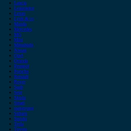
Lancia
Leapmotor
Lexus
Lynk & co
Mazda
Mercedes
MG
Mini
Mitsubishi
Nissan
Opel
Omoda
Peugeot
Porsche
Renault
Rover
Saab
Seat
Skoda
Smart
ssangyong
Subaru
Suzuki
Tesla
Toyota