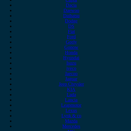
Dacia
Daewoo
Daihatsu
Dodge
DS
Fiat
Ford
Geely
Gonow
Honda
Hyundai
Isuzu
iveco
Jaecoo
Jaguar
Jeep Chrysler
KIA
Lada
Lancia
Leapmotor
Lexus
Lynk & co
Mazda
Mercedes