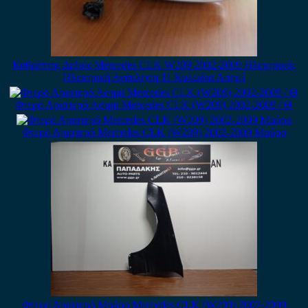
Καθρέπτης Δεξιός Mercedes CLK W209 2002-2009 Ηλεκτρικός
Ηλεκτρική Ανάκληση 11 Καλώδια Ασημί
Φτερό Αριστερό Ασημί Mercedes CLK (W209) 2002-2009 / Θ
Φτερό Αριστερό Mercedes CLK (W209) 2002-2009 Μαύρο
Φτερό Αριστερό Μαύρο Mercedes CLK (W209) 2002-2009