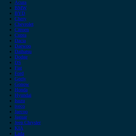
Acura
BMW
BYD
Chery
Chevrolet
Citroen
Cupra
Dacia
Daewoo
Daihatsu
Dodge
DS
Fiat
Ford
Geely
Gonow
Honda
Hyundai
Isuzu
iveco
Jaecoo
Jaguar
Jeep Chrysler
KIA
Lada